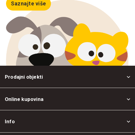
Saznajte više
Prodajni objekti
Online kupovina
Opšti uslovi
Info
Politika privatnosti