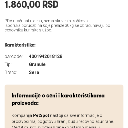
1.860,00 RSD
PDV uračunat u cenu, nema skrivenih troškova.
Isporuka porudžbina koje prelaze 30kg se obračunavaju po
cenovniku kurirske službe.
Karakteristike:
barcode:
4001942018128
Tip:
Granule
Brend:
Sera
Informacije o ceni i karakteristikama
proizvoda:
Kompanija
PetSpot
nastoji da sve informacije o
proizvodima, pogotovu hrani, budu redovno ažurirane.
Međutim, proizvođači hrane konstatno menjaju i