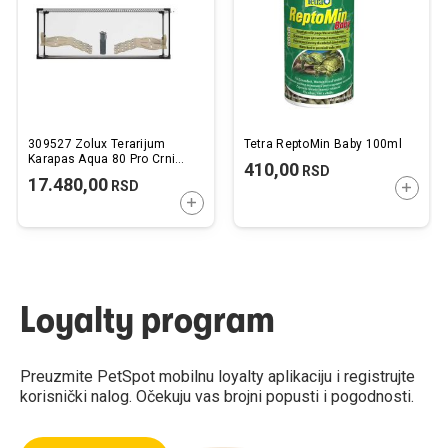
želja
želj
309527 Zolux Terarijum
Tetra ReptoMin Baby 100ml
Karapas Aqua 80 Pro Crni
410,00
RSD
80x35x25cm
17.480,00
RSD
DODAJ
DODAJTE U KORPU
Loyalty program
Preuzmite PetSpot mobilnu loyalty aplikaciju i registrujte
korisnički nalog. Očekuju vas brojni popusti i pogodnosti.