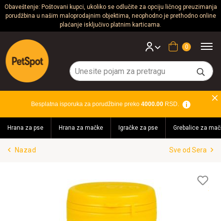
Obaveštenje: Poštovani kupci, ukoliko se odlučite za opciju ličnog preuzimanja
porudžbina u našim maloprodajnim objektima, neophodno je prethodno online
Psi
plaćanje isključivo platnim karticama.
Mačke
Korpa
Glodari
Ptice
Besplatna isporuka za porudžbine preko
4000.00
RSD.
Akvaristika
Hrana za pse
Hrana za mačke
Igračke za pse
Grebalice za mač
Teraristika
Nazad
Sve od Sera
Brendovi
Blog
Lis
želj
Akcija!