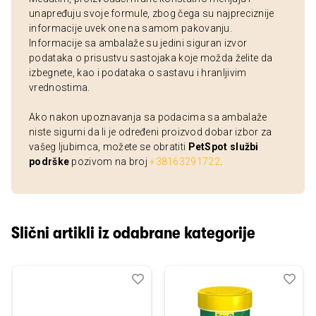
unapređuju svoje formule, zbog čega su najpreciznije
informacije uvek one na samom pakovanju.
Informacije sa ambalaže su jedini siguran izvor
podataka o prisustvu sastojaka koje možda želite da
izbegnete, kao i podataka o sastavu i hranljivim
vrednostima.
Ako nakon upoznavanja sa podacima sa ambalaže
niste sigurni da li je određeni proizvod dobar izbor za
vašeg ljubimca, možete se obratiti
PetSpot službi
podrške
pozivom na broj
+38163291722
.
Slični artikli iz odabrane kategorije
Dodaj
Uporedi
Dod
Upo
u
u
listu
listu