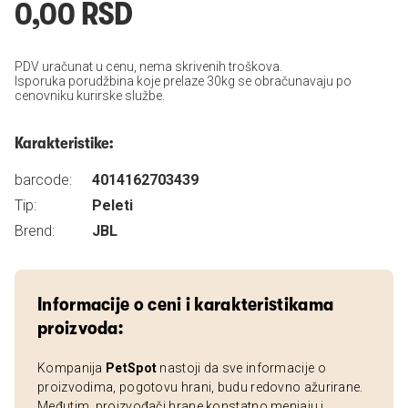
0,00 RSD
PDV uračunat u cenu, nema skrivenih troškova.
Isporuka porudžbina koje prelaze 30kg se obračunavaju po
cenovniku kurirske službe.
Karakteristike:
barcode:
4014162703439
Tip:
Peleti
Brend:
JBL
Informacije o ceni i karakteristikama
proizvoda:
Kompanija
PetSpot
nastoji da sve informacije o
proizvodima, pogotovu hrani, budu redovno ažurirane.
Međutim, proizvođači hrane konstatno menjaju i