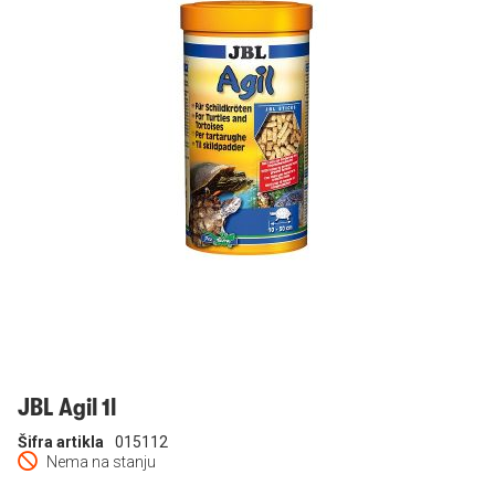
Prijavi se
JBL Agil 1l
Šifra artikla
015112
Nema na stanju