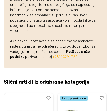
unapređuju svoje formule, zbog čega su najpreciznije
informacije uvek one na samom pakovanju.
Informacije sa ambalaže su jedini siguran izvor
podataka o prisustvu sastojaka koje možda želite da
izbegnete, kao i podataka o sastavu i hranljivim
vrednostima.
Ako nakon upoznavanja sa podacima sa ambalaže
niste sigurni da li je određeni proizvod dobar izbor za
vašeg ljubimca, možete se obratiti
PetSpot službi
podrške
pozivom na broj
+38163291722
.
Slični artikli iz odabrane kategorije
Dodaj
Uporedi
Dod
Upo
u
u
listu
listu