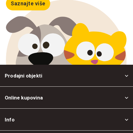
Saznajte više
Prodajni objekti
Online kupovina
Opšti uslovi
Info
Politika privatnosti