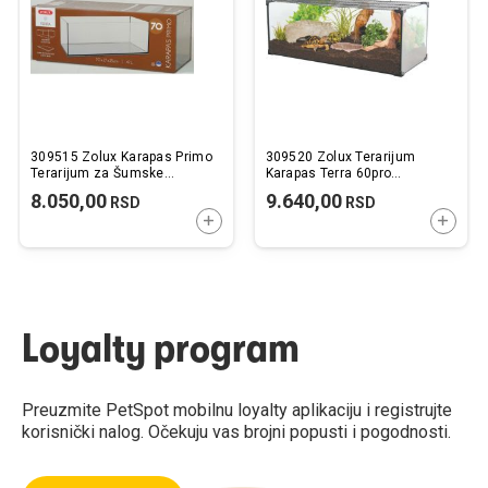
želja
želj
309515 Zolux Karapas Primo
309520 Zolux Terarijum
Terarijum za Šumske
Karapas Terra 60pro
Kornjače 70x27x25cm
60x30x25cm
8.050,00
9.640,00
RSD
RSD
DODAJTE U KORPU
DODAJ
Loyalty program
Preuzmite PetSpot mobilnu loyalty aplikaciju i registrujte
korisnički nalog. Očekuju vas brojni popusti i pogodnosti.