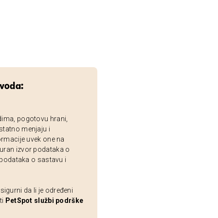
zvoda:
dima, pogotovu hrani,
statno menjaju i
ormacije uvek one na
uran izvor podataka o
 podataka o sastavu i
gurni da li je određeni
ti
PetSpot službi podrške