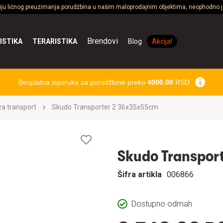
ciju ličnog preuzimanja porudžbina u našim maloprodajnim objektima, neophodno je
Brendovi
ISTIKA
TERARISTIKA
Blog
Akcija!
Besplatna isporuka za porudžbine preko
4000.00
RSD.
a transport
Skudo Transporter 2 36x35x55cm
Lista
želja
Skudo Transpor
Šifra artikla
006866
Dostupno odmah