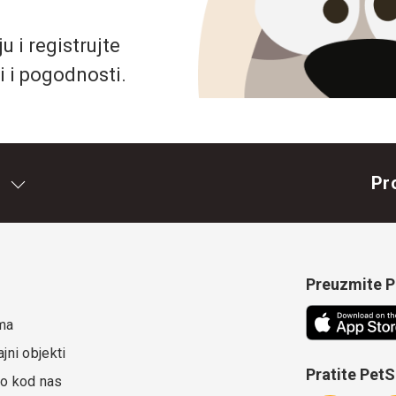
 i registrujte
i i pogodnosti.
Pr
Preuzmite Pe
ma
jni objekti
Pratite Pet
o kod nas