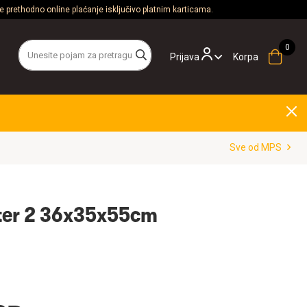
 prethodno online plaćanje isključivo platnim karticama.
Prijava
Korpa
Sve od MPS
ter 2 36x35x55cm