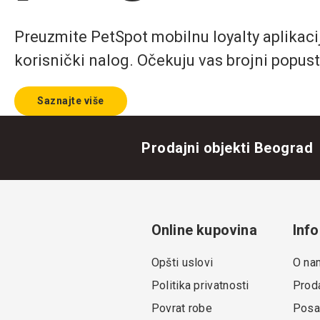
Preuzmite PetSpot mobilnu loyalty aplikaciju
korisnički nalog. Očekuju vas brojni popust
Saznajte više
Prodajni objekti Beograd
Online kupovina
Info
Opšti uslovi
O na
Politika privatnosti
Proda
Povrat robe
Posa