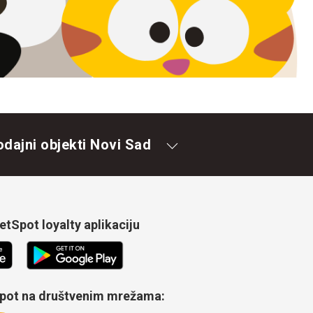
odajni objekti Novi Sad
tSpot loyalty aplikaciju
Spot na društvenim mrežama: