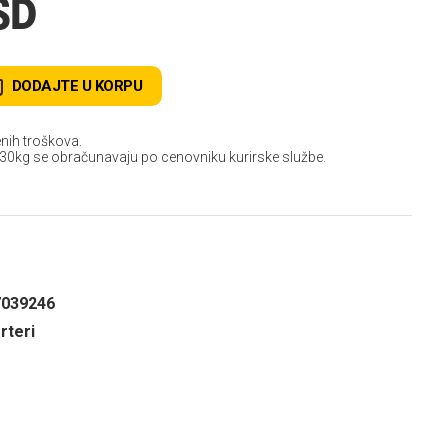
SD
DODAJTE U KORPU
nih troškova.
 30kg se obračunavaju po cenovniku kurirske službe.
7039246
rteri