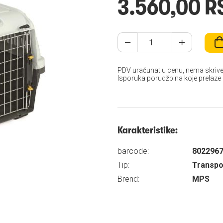
3.560,00 R
PDV uračunat u cenu, nema skrive
Isporuka porudžbina koje prelaze
Karakteristike:
barcode:
802296
Tip:
Transpo
Brend:
MPS