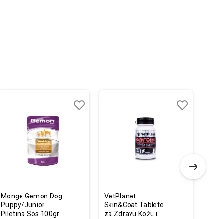
-
Dodaj
Uporedi
Dodaj
Uporedi
u
u
listu
listu
želja
želja
Monge Gemon Dog
VetPlanet
Fas
Puppy/Junior
Skin&Coat Tablete
Vod
Piletina Sos 100gr
za Zdravu Kožu i
Ode