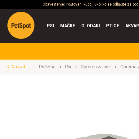
Obaveštenje: Poštovani kupci, ukoliko se odlučite za op
PSI
MAČKE
GLODARI
PTICE
AKVAR
Nazad
Početna
Psi
Oprema za pse
Oprema z