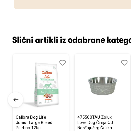
Slični artikli iz odabrane katego
odaj
poredi
Dodaj
Uporedi
Doda
Upor
u
u
istu
listu
listu
elja
želja
želja
Calibra Dog Life
475500TAU Zolux
Junior Large Breed
Love Dog Činija Od
Piletina 12kg
Nerđajućeg Čelika