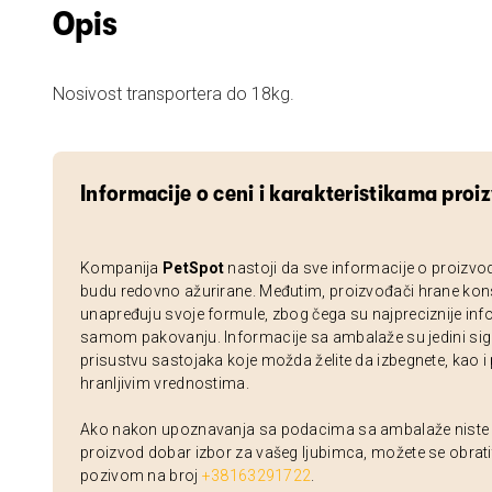
Opis
Nosivost transportera do 18kg.
Informacije o ceni i karakteristikama proi
Kompanija
PetSpot
nastoji da sve informacije o proizvo
budu redovno ažurirane. Međutim, proizvođači hrane kon
unapređuju svoje formule, zbog čega su najpreciznije inf
samom pakovanju. Informacije sa ambalaže su jedini sig
prisustvu sastojaka koje možda želite da izbegnete, kao i
hranljivim vrednostima.
Ako nakon upoznavanja sa podacima sa ambalaže niste si
proizvod dobar izbor za vašeg ljubimca, možete se obrati
pozivom na broj
+38163291722
.