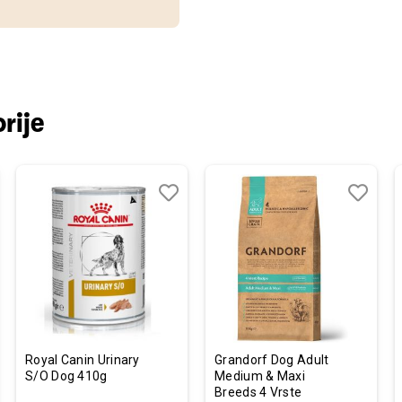
rije
j
edi
Dodaj
Uporedi
Dodaj
Uporedi
u
u
listu
listu
želja
želja
Royal Canin Urinary
Grandorf Dog Adult
S/O Dog 410g
Medium & Maxi
Breeds 4 Vrste