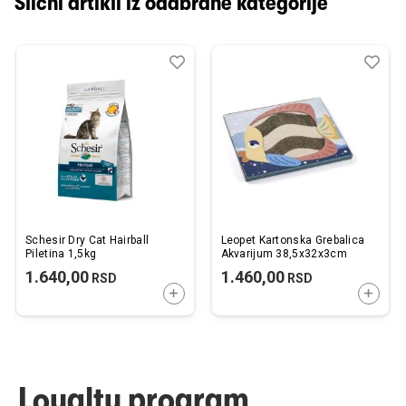
Slični artikli iz odabrane kategorije
Dodaj
Uporedi
Dod
Upo
u
u
listu
listu
želja
želj
Schesir Dry Cat Hairball
Leopet Kartonska Grebalica
Piletina 1,5kg
Akvarijum 38,5x32x3cm
1.640,00
1.460,00
RSD
RSD
DODAJTE U KORPU
DODAJ
Loyalty program