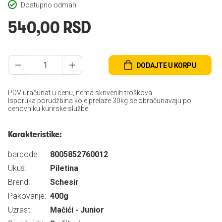
Dostupno odmah
540,00 RSD
DODAJTE U KORPU
PDV uračunat u cenu, nema skrivenih troškova.
Isporuka porudžbina koje prelaze 30kg se obračunavaju po
cenovniku kurirske službe.
Karakteristike:
barcode:
8005852760012
Ukus:
Piletina
Brend:
Schesir
Pakovanje:
400g
Uzrast:
Mačići - Junior