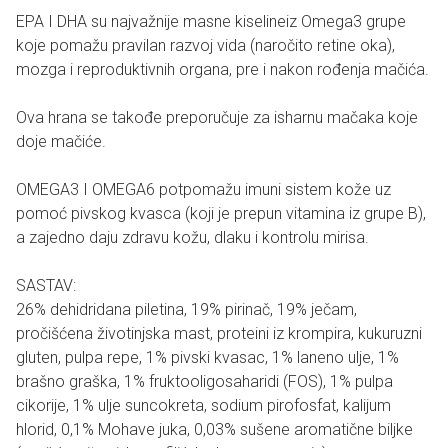
EPA I DHA su najvažnije masne kiselineiz Omega3 grupe
koje pomažu pravilan razvoj vida (naročito retine oka),
mozga i reproduktivnih organa, pre i nakon rođenja mačića.
Ova hrana se takođe preporučuje za isharnu mačaka koje
doje mačiće.
OMEGA3 I OMEGA6 potpomažu imuni sistem kože uz
pomoć pivskog kvasca (koji je prepun vitamina iz grupe B),
a zajedno daju zdravu kožu, dlaku i kontrolu mirisa.
SASTAV:
26% dehidridana piletina, 19% pirinač, 19% ječam,
pročišćena životinjska mast, proteini iz krompira, kukuruzni
gluten, pulpa repe, 1% pivski kvasac, 1% laneno ulje, 1%
brašno graška, 1% fruktooligosaharidi (FOS), 1% pulpa
cikorije, 1% ulje suncokreta, sodium pirofosfat, kalijum
hlorid, 0,1% Mohave juka, 0,03% sušene aromatične biljke