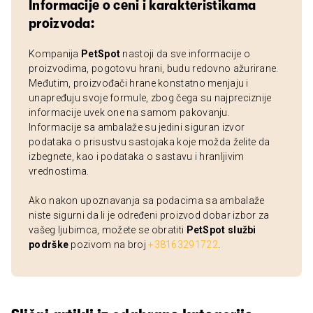
Informacije o ceni i karakteristikama
proizvoda:
Kompanija
PetSpot
nastoji da sve informacije o
proizvodima, pogotovu hrani, budu redovno ažurirane.
Međutim, proizvođači hrane konstatno menjaju i
unapređuju svoje formule, zbog čega su najpreciznije
informacije uvek one na samom pakovanju.
Informacije sa ambalaže su jedini siguran izvor
podataka o prisustvu sastojaka koje možda želite da
izbegnete, kao i podataka o sastavu i hranljivim
vrednostima.
Ako nakon upoznavanja sa podacima sa ambalaže
niste sigurni da li je određeni proizvod dobar izbor za
vašeg ljubimca, možete se obratiti
PetSpot službi
podrške
pozivom na broj
+38163291722
.