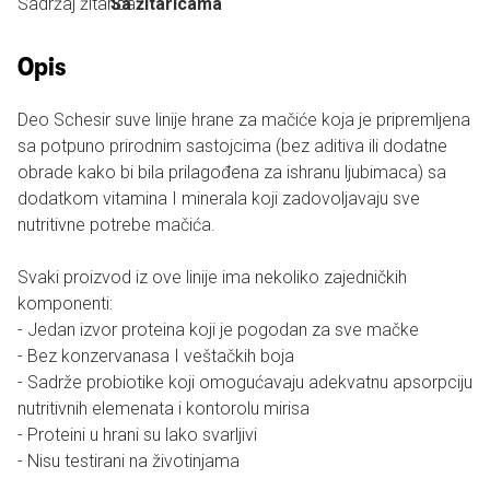
Sadržaj žitarica:
Sa žitaricama
Opis
Deo Schesir suve linije hrane za mačiće koja je pripremljena
sa potpuno prirodnim sastojcima (bez aditiva ili dodatne
obrade kako bi bila prilagođena za ishranu ljubimaca) sa
dodatkom vitamina I minerala koji zadovoljavaju sve
nutritivne potrebe mačića.
Svaki proizvod iz ove linije ima nekoliko zajedničkih
komponenti:
- Jedan izvor proteina koji je pogodan za sve mačke
- Bez konzervanasa I veštačkih boja
- Sadrže probiotike koji omogućavaju adekvatnu apsorpciju
nutritivnih elemenata i kontorolu mirisa
- Proteini u hrani su lako svarljivi
- Nisu testirani na životinjama