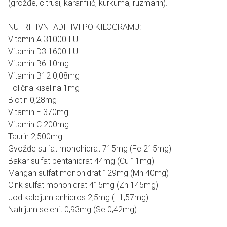
(grožđe, citrusi, karanfilić, kurkuma, ruzmarin).
NUTRITIVNI ADITIVI PO KILOGRAMU:
Vitamin A 31000 I.U
Vitamin D3 1600 I.U
Vitamin B6 10mg
Vitamin B12 0,08mg
Folična kiselina 1mg
Biotin 0,28mg
Vitamin E 370mg
Vitamin C 200mg
Taurin 2,500mg
Gvožđe sulfat monohidrat 715mg (Fe 215mg)
Bakar sulfat pentahidrat 44mg (Cu 11mg)
Mangan sulfat monohidrat 129mg (Mn 40mg)
Cink sulfat monohidrat 415mg (Zn 145mg)
Jod kalcijum anhidros 2,5mg (I 1,57mg)
Natrijum selenit 0,93mg (Se 0,42mg)