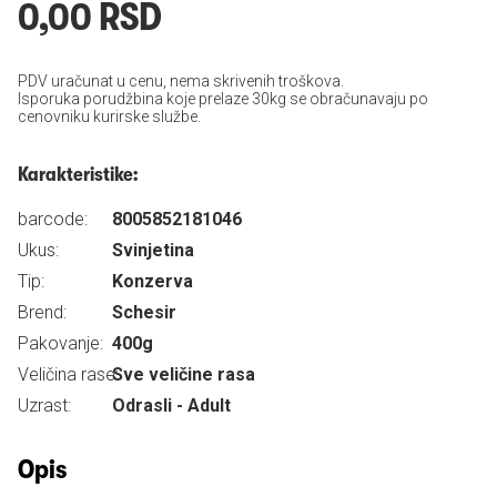
0,00 RSD
PDV uračunat u cenu, nema skrivenih troškova.
Isporuka porudžbina koje prelaze 30kg se obračunavaju po
cenovniku kurirske službe.
Karakteristike:
barcode:
8005852181046
Ukus:
Svinjetina
Tip:
Konzerva
Brend:
Schesir
Pakovanje:
400g
Veličina rase:
Sve veličine rasa
Uzrast:
Odrasli - Adult
Opis