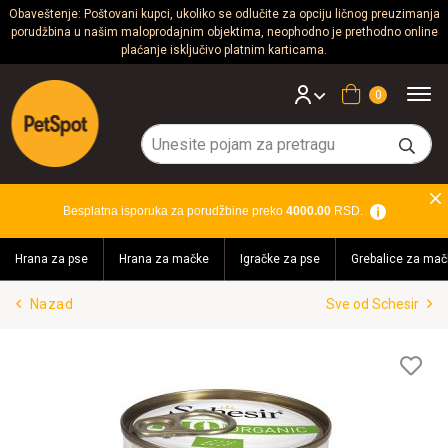
Obaveštenje: Poštovani kupci, ukoliko se odlučite za opciju ličnog preuzimanja
porudžbina u našim maloprodajnim objektima, neophodno je prethodno online
Psi
plaćanje isključivo platnim karticama.
Mačke
Korpa
Glodari
Ptice
Besplatna isporuka za porudžbine preko
4000.00
RSD.
Akvaristika
Hrana za pse
Hrana za mačke
Igračke za pse
Grebalice za mač
Teraristika
Nazad
Sve od Schesir
Brendovi
Blog
Lis
želj
Akcija!