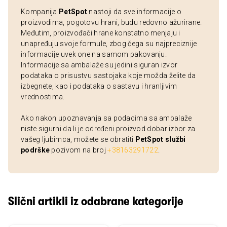
Kompanija
PetSpot
nastoji da sve informacije o
proizvodima, pogotovu hrani, budu redovno ažurirane.
Međutim, proizvođači hrane konstatno menjaju i
unapređuju svoje formule, zbog čega su najpreciznije
informacije uvek one na samom pakovanju.
Informacije sa ambalaže su jedini siguran izvor
podataka o prisustvu sastojaka koje možda želite da
izbegnete, kao i podataka o sastavu i hranljivim
vrednostima.
Ako nakon upoznavanja sa podacima sa ambalaže
niste sigurni da li je određeni proizvod dobar izbor za
vašeg ljubimca, možete se obratiti
PetSpot službi
podrške
pozivom na broj
+38163291722
.
Slični artikli iz odabrane kategorije