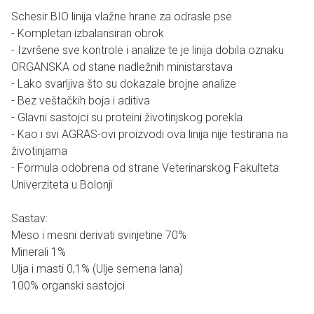
Schesir BIO linija vlažne hrane za odrasle pse
- Kompletan izbalansiran obrok
- Izvršene sve kontrole i analize te je linija dobila oznaku
ORGANSKA od stane nadležnih ministarstava
- Lako svarljiva što su dokazale brojne analize
- Bez veštačkih boja i aditiva
- Glavni sastojci su proteini životinjskog porekla
- Kao i svi AGRAS-ovi proizvodi ova linija nije testirana na
životinjama
- Formula odobrena od strane Veterinarskog Fakulteta
Univerziteta u Bolonji
Sastav:
Meso i mesni derivati svinjetine 70%
Minerali 1%
Ulja i masti 0,1% (Ulje semena lana)
100% organski sastojci