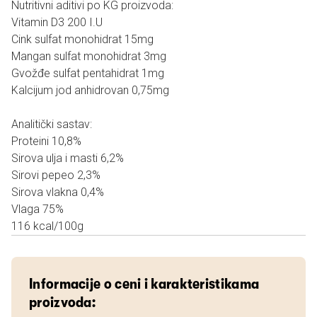
Nutritivni aditivi po KG proizvoda:
Vitamin D3 200 I.U
Cink sulfat monohidrat 15mg
Mangan sulfat monohidrat 3mg
Gvožđe sulfat pentahidrat 1mg
Kalcijum jod anhidrovan 0,75mg
Analitički sastav:
Proteini 10,8%
Sirova ulja i masti 6,2%
Sirovi pepeo 2,3%
Sirova vlakna 0,4%
Vlaga 75%
116 kcal/100g
Informacije o ceni i karakteristikama
proizvoda: