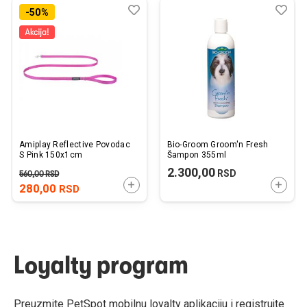
Dodaj
Uporedi
Dod
Upo
-50%
u
u
listu
listu
želja
želj
Amiplay Reflective Povodac
Bio-Groom Groom'n Fresh
S Pink 150x1cm
Šampon 355ml
2.300,00
RSD
560,00
RSD
DODAJTE U KORPU
DODAJ
280,00
RSD
Loyalty program
Preuzmite PetSpot mobilnu loyalty aplikaciju i registrujte