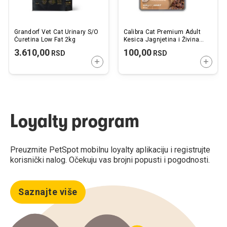
Grandorf Vet Cat Urinary S/O
Calibra Cat Premium Adult
Ćuretina Low Fat 2kg
Kesica Jagnjetina i Živina
100g
3.610,00
100,00
RSD
RSD
DODAJTE U KORPU
DODAJ
Loyalty program
Preuzmite PetSpot mobilnu loyalty aplikaciju i registrujte
korisnički nalog. Očekuju vas brojni popusti i pogodnosti.
Saznajte više