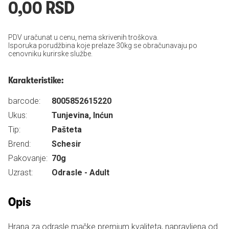
0,00 RSD
PDV uračunat u cenu, nema skrivenih troškova.
Isporuka porudžbina koje prelaze 30kg se obračunavaju po
cenovniku kurirske službe.
Karakteristike:
barcode:
8005852615220
Ukus:
Tunjevina, Inćun
Tip:
Pašteta
Brend:
Schesir
Pakovanje:
70g
Uzrast:
Odrasle - Adult
Opis
Hrana za odrasle mačke premium kvaliteta, napravljena od