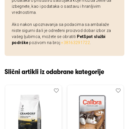
podataka o prisustvu sastojaka koje možda želite da
izbegnete, kao i podataka o sastavu i hranljivim
vrednostima.
Ako nakon upoznavanja sa podacima sa ambalaže
niste sigurni da li je određeni proizvod dobar izbor za
vašeg ljubimca, možete se obratiti
PetSpot službi
podrške
pozivom na broj
+38163291722
.
Slični artikli iz odabrane kategorije
Dodaj
Uporedi
Dod
Upo
u
u
listu
listu
želja
želj