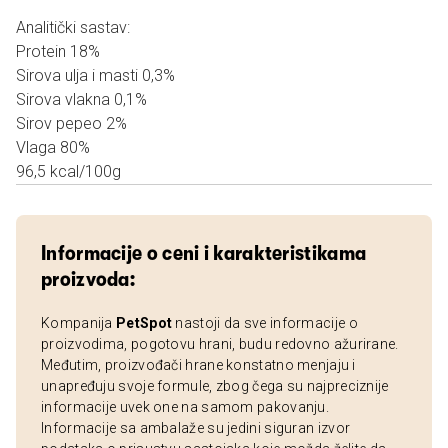
Analitički sastav:
Protein 18%
Sirova ulja i masti 0,3%
Sirova vlakna 0,1%
Sirov pepeo 2%
Vlaga 80%
96,5 kcal/100g
Informacije o ceni i karakteristikama
proizvoda:
Kompanija
PetSpot
nastoji da sve informacije o
proizvodima, pogotovu hrani, budu redovno ažurirane.
Međutim, proizvođači hrane konstatno menjaju i
unapređuju svoje formule, zbog čega su najpreciznije
informacije uvek one na samom pakovanju.
Informacije sa ambalaže su jedini siguran izvor