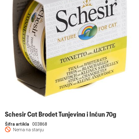
Prijavi se
Schesir Cat Brodet Tunjevina i Inćun 70g
Šifra artikla
003868
Nema na stanju