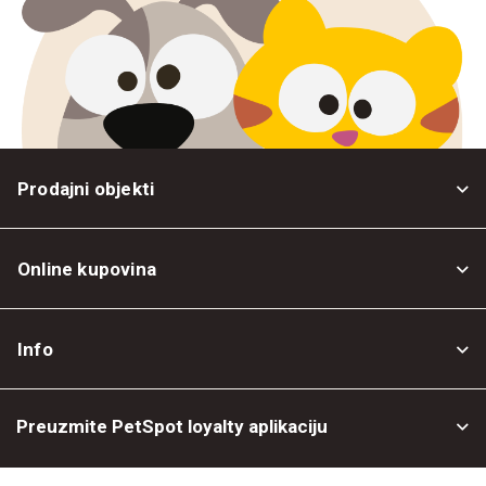
Prodajni objekti
Online kupovina
Opšti uslovi
Info
Politika privatnosti
O nama
Povrat robe
Preuzmite PetSpot loyalty aplikaciju
Prodajni objekti