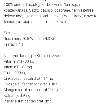
100% prirodnih sastojaka, bez veštačkih boja i
konzervanasa. Sadrži pažljivo odabrane, najkvalitetnije
delove ribe, kuvane na pari i ručno procesuirane, a sve to u
tečnosti u kojoj su se namirnice kuvale.
Sastav:
Riba (Tuna 70,5 %, Inćuni 4,3%)
Pirinač 1,4%
Nutritivni dodaci po KG-u proizvoda:
Vitamin A 1700 I.U
Vitamin E 180mg
Taurin 200mg
Cink sulfat heptahidrat 114mg
Gvožđe sulfat monohidrat 31mg
Mangan sulfat monohidrat 11mg
Kalijum jod 9mg
Bakar sulfat pentahidrat 3mg