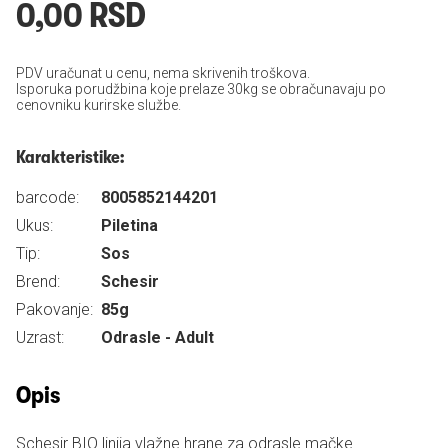
0,00 RSD
PDV uračunat u cenu, nema skrivenih troškova.
Isporuka porudžbina koje prelaze 30kg se obračunavaju po
cenovniku kurirske službe.
Karakteristike:
barcode:
8005852144201
Ukus:
Piletina
Tip:
Sos
Brend:
Schesir
Pakovanje:
85g
Uzrast:
Odrasle - Adult
Opis
Schesir BIO linija vlažne hrane za odrasle mačke