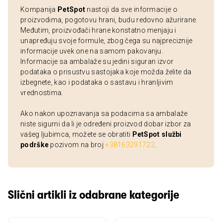
Kompanija
PetSpot
nastoji da sve informacije o
proizvodima, pogotovu hrani, budu redovno ažurirane.
Međutim, proizvođači hrane konstatno menjaju i
unapređuju svoje formule, zbog čega su najpreciznije
informacije uvek one na samom pakovanju.
Informacije sa ambalaže su jedini siguran izvor
podataka o prisustvu sastojaka koje možda želite da
izbegnete, kao i podataka o sastavu i hranljivim
vrednostima.
Ako nakon upoznavanja sa podacima sa ambalaže
niste sigurni da li je određeni proizvod dobar izbor za
vašeg ljubimca, možete se obratiti
PetSpot službi
podrške
pozivom na broj
+38163291722
.
Slični artikli iz odabrane kategorije