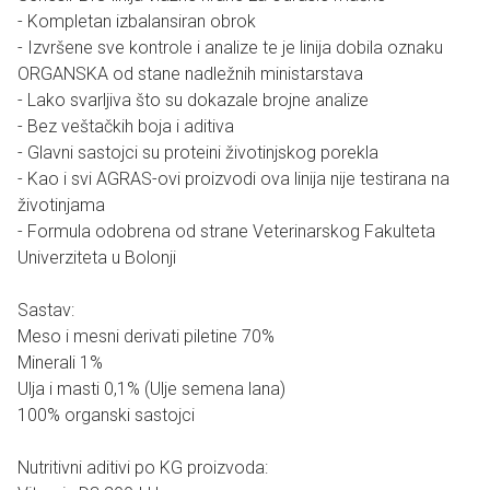
- Kompletan izbalansiran obrok
- Izvršene sve kontrole i analize te je linija dobila oznaku
ORGANSKA od stane nadležnih ministarstava
- Lako svarljiva što su dokazale brojne analize
- Bez veštačkih boja i aditiva
- Glavni sastojci su proteini životinjskog porekla
- Kao i svi AGRAS-ovi proizvodi ova linija nije testirana na
životinjama
- Formula odobrena od strane Veterinarskog Fakulteta
Univerziteta u Bolonji
Sastav:
Meso i mesni derivati piletine 70%
Minerali 1%
Ulja i masti 0,1% (Ulje semena lana)
100% organski sastojci
Nutritivni aditivi po KG proizvoda: