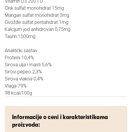
Vitamin D3 200 I.U
Cink sulfat monohidrat 15mg
Mangan sulfat monohidrat 3mg
Gvožđe sulfat pentahidrat 1mg
Kalcijum jod anhidrovan 0,75mg
Taurin 1500mg
Analitički sastav:
Proteini 10,4%
Sirova ulja i masti 5,6%
Sirovi pepeo 2,3%
Sirova vlakna 0,4%
Vlaga 79%
98 kcal/100g
Informacije o ceni i karakteristikama
proizvoda: