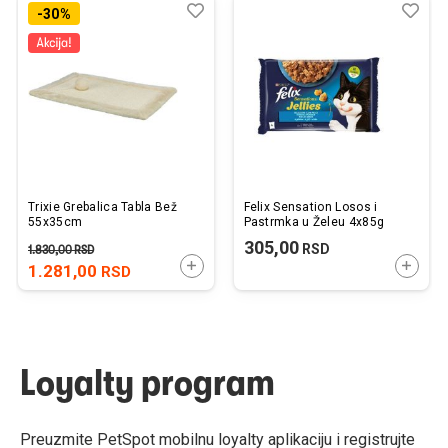
Dodaj
Uporedi
Dod
Upo
-30%
u
u
listu
listu
želja
želj
Trixie Grebalica Tabla Bež
Felix Sensation Losos i
55x35cm
Pastrmka u Želeu 4x85g
305,00
RSD
1.830,00
RSD
DODAJTE U KORPU
DODAJ
1.281,00
RSD
Loyalty program
Preuzmite PetSpot mobilnu loyalty aplikaciju i registrujte