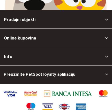
Prodajni objekti
Online kupovina
Opšti uslovi
Info
Politika privatnosti
O nama
Povrat robe
Preuzmite PetSpot loyalty aplikaciju
Prodajni objekti
Posao kod nas