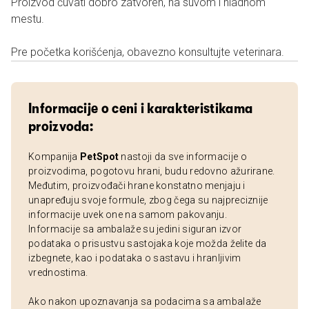
Proizvod čuvati dobro zatvoren, na suvom i hladnom
mestu.
Pre početka korišćenja, obavezno konsultujte veterinara.
Informacije o ceni i karakteristikama
proizvoda:
Kompanija
PetSpot
nastoji da sve informacije o
proizvodima, pogotovu hrani, budu redovno ažurirane.
Međutim, proizvođači hrane konstatno menjaju i
unapređuju svoje formule, zbog čega su najpreciznije
informacije uvek one na samom pakovanju.
Informacije sa ambalaže su jedini siguran izvor
podataka o prisustvu sastojaka koje možda želite da
izbegnete, kao i podataka o sastavu i hranljivim
vrednostima.
Ako nakon upoznavanja sa podacima sa ambalaže