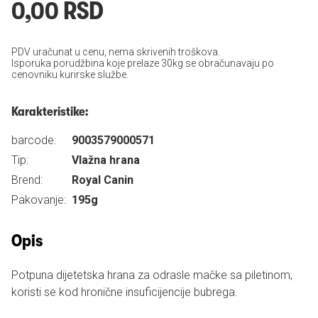
0,00 RSD
PDV uračunat u cenu, nema skrivenih troškova.
Isporuka porudžbina koje prelaze 30kg se obračunavaju po
cenovniku kurirske službe.
Karakteristike:
barcode:
9003579000571
Tip:
Vlažna hrana
Brend:
Royal Canin
Pakovanje:
195g
Opis
Potpuna dijetetska hrana za odrasle mačke sa piletinom,
koristi se kod hronične insuficijencije bubrega.