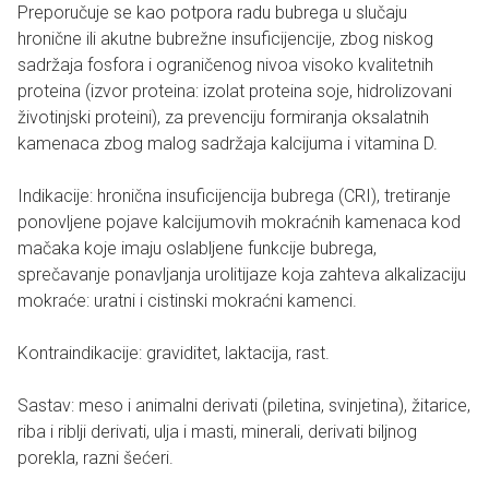
Preporučuje se kao potpora radu bubrega u slučaju
hronične ili akutne bubrežne insuficijencije, zbog niskog
sadržaja fosfora i ograničenog nivoa visoko kvalitetnih
proteina (izvor proteina: izolat proteina soje, hidrolizovani
životinjski proteini), za prevenciju formiranja oksalatnih
kamenaca zbog malog sadržaja kalcijuma i vitamina D.
Indikacije: hronična insuficijencija bubrega (CRI), tretiranje
ponovljene pojave kalcijumovih mokraćnih kamenaca kod
mačaka koje imaju oslabljene funkcije bubrega,
sprečavanje ponavljanja urolitijaze koja zahteva alkalizaciju
mokraće: uratni i cistinski mokraćni kamenci.
Kontraindikacije: graviditet, laktacija, rast.
Sastav: meso i animalni derivati (piletina, svinjetina), žitarice,
riba i riblji derivati, ulja i masti, minerali, derivati biljnog
porekla, razni šećeri.