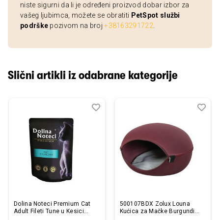
niste sigurni da li je određeni proizvod dobar izbor za
vašeg ljubimca, možete se obratiti
PetSpot službi
podrške
pozivom na broj
+38163291722
.
Slični artikli iz odabrane kategorije
Dodaj
Uporedi
Dod
Upo
u
u
listu
listu
želja
želj
Dolina Noteci Premium Cat
500107BDX Zolux Louna
Adult Fileti Tune u Kesici
Kućica za Mačke Burgundi
85g
48,5x47,5x31cm