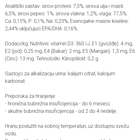
Analitički sastav: sirovi proteini: 7,5%, sirova ulja i masti:
6,5%, sirovi pepeo: 1%, sirova vlakna: 1,2%, vlaga: 77,5%,
Ca: 0,15%, P: 0,1%, Na: 0,23%, Esencijalne masne kiseline:
2,44% uključujući EPA/DHA: 0,16%.
Dodaci/kg: Nutritivni: vitamin D3: 360 IJ, E1 (gvožđe): 4 mg,
E2 (jod): 0,25 mg, E4 (Bakar): 2 mg, E5 (Mangan): 1,3 mg, E6
(Cinc): 13 mg. Tehnološki: Klinoptilolit: 0,2 g.
Sastojci za alkalizaciju urina: kalijum citrat, kalcijum
karbonat.
Preporuka za hranjenje:
- hronična bubrežna insuficijencija - do 6 meseci;
- akutne bubrežna insuficijencija - od 2 do 4 nedelje.
Hranu poslužiti na sobnoj temperaturi, uz dostupnu svežu
vodu.