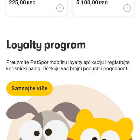
225,00
5.100,00
RSD
RSD
DODAJTE U KORPU
DODAJ
Loyalty program
Preuzmite PetSpot mobilnu loyalty aplikaciju i registrujte
korisnički nalog. Očekuju vas brojni popusti i pogodnosti.
Saznajte više