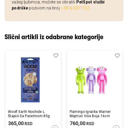
vašeg ljubimca, možete se obratiti
PetSpot službi
podrške
pozivom na broj
+38163291722
.
Slični artikli iz odabrane kategorije
Dodaj
Uporedi
Dod
Upo
u
u
listu
listu
želja
želj
Woolf Earth Noohide L
Flamingo Igračka Warner
Štapići Sa Pačetinom 85g
Majmun Više Boja 16cm
365,00
760,00
RSD
RSD