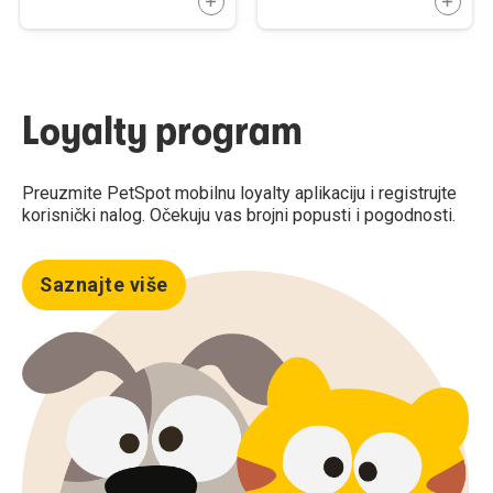
DODAJTE U KORPU
DODAJ
Loyalty program
Preuzmite PetSpot mobilnu loyalty aplikaciju i registrujte
korisnički nalog. Očekuju vas brojni popusti i pogodnosti.
Saznajte više