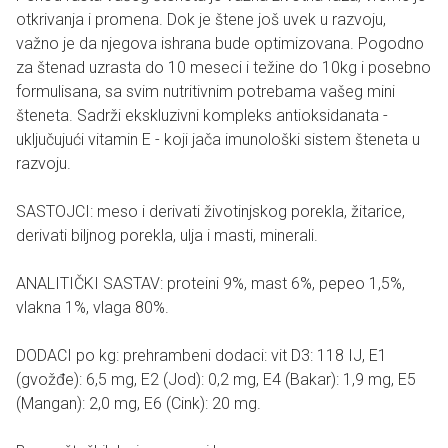
otkrivanja i promena. Dok je štene još uvek u razvoju,
važno je da njegova ishrana bude optimizovana. Pogodno
za štenad uzrasta do 10 meseci i težine do 10kg i posebno
formulisana, sa svim nutritivnim potrebama vašeg mini
šteneta. Sadrži ekskluzivni kompleks antioksidanata -
uključujući vitamin E - koji jača imunološki sistem šteneta u
razvoju.
SASTOJCI: meso i derivati životinjskog porekla, žitarice,
derivati biljnog porekla, ulja i masti, minerali.
ANALITIČKI SASTAV: proteini 9%, mast 6%, pepeo 1,5%,
vlakna 1%, vlaga 80%.
DODACI po kg: prehrambeni dodaci: vit D3: 118 IJ, E1
(gvožđe): 6,5 mg, E2 (Jod): 0,2 mg, E4 (Bakar): 1,9 mg, E5
(Mangan): 2,0 mg, E6 (Cink): 20 mg.