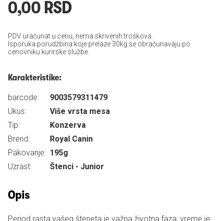
0,00 RSD
PDV uračunat u cenu, nema skrivenih troškova.
Isporuka porudžbina koje prelaze 30kg se obračunavaju po
cenovniku kurirske službe.
Karakteristike:
barcode:
9003579311479
Ukus:
Više vrsta mesa
Tip:
Konzerva
Brend:
Royal Canin
Pakovanje:
195g
Uzrast:
Štenci - Junior
Opis
Period rasta vašeg šteneta je važna životna faza; vreme je