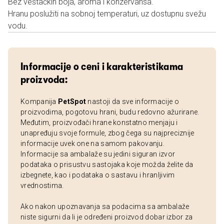
Bez veštačkih boja, aroma i konzervansa.
Hranu poslužiti na sobnoj temperaturi, uz dostupnu svežu
vodu.
Informacije o ceni i karakteristikama
proizvoda:
Kompanija
PetSpot
nastoji da sve informacije o
proizvodima, pogotovu hrani, budu redovno ažurirane.
Međutim, proizvođači hrane konstatno menjaju i
unapređuju svoje formule, zbog čega su najpreciznije
informacije uvek one na samom pakovanju.
Informacije sa ambalaže su jedini siguran izvor
podataka o prisustvu sastojaka koje možda želite da
izbegnete, kao i podataka o sastavu i hranljivim
vrednostima.
Ako nakon upoznavanja sa podacima sa ambalaže
niste sigurni da li je određeni proizvod dobar izbor za