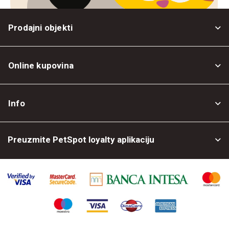
Prodajni objekti
Online kupovina
Opšti uslovi
Info
Politika privatnosti
O nama
Povrat robe
Preuzmite PetSpot loyalty aplikaciju
Prodajni objekti
Posao kod nas