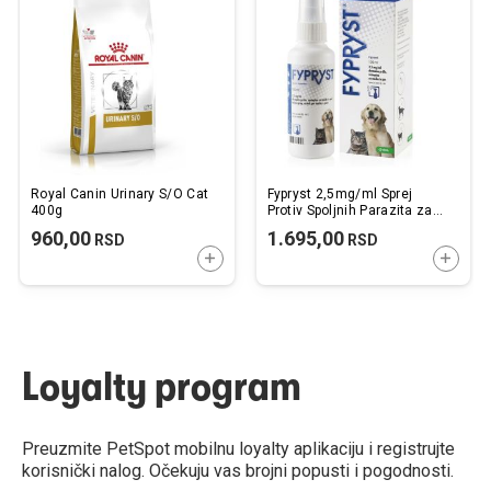
listu
listu
želja
želj
Royal Canin Urinary S/O Cat
Fypryst 2,5mg/ml Sprej
400g
Protiv Spoljnih Parazita za
Pse i Mačke 100ml
960,00
1.695,00
RSD
RSD
DODAJTE U KORPU
DODAJ
Loyalty program
Preuzmite PetSpot mobilnu loyalty aplikaciju i registrujte
korisnički nalog. Očekuju vas brojni popusti i pogodnosti.