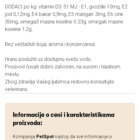
DODACI po kg: vitamin D3: 51 MJ - E1, gvožđe 10mg, E2
jod 0,12mg, E4 bakar 0,9mg, E5 mangan: 3mg, E6 cink:
30mg, omega3 masne kiseline 0.23g, omega6 masne
kiseline 1,2g.
Bez veštačkih boja, aroma i konzervansa.
Hranu poslužiti uz dostupnu svežu vodu.
Proizvod čuvati dobro zatvoren, na suvom i hladnom
mestu.
Zbog zdravlja Vašeg ljubimca redovno konsultujte
veterinara.
Informacije o ceni i karakteristikama
proizvoda:
Kompanija
PetSpot
nastoji da sve informacije o