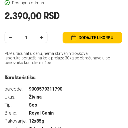
Dostupno odmah
2.390,00 RSD
DODAJTE U KORPU
PDV uračunat u cenu, nema skrivenih troškova.
Isporuka porudžbina koje prelaze 30kg se obračunavaju po
cenovniku kurirske službe.
Karakteristike:
barcode:
9003579311790
Ukus:
Živina
Tip:
Sos
Brend:
Royal Canin
Pakovanje:
12x85g