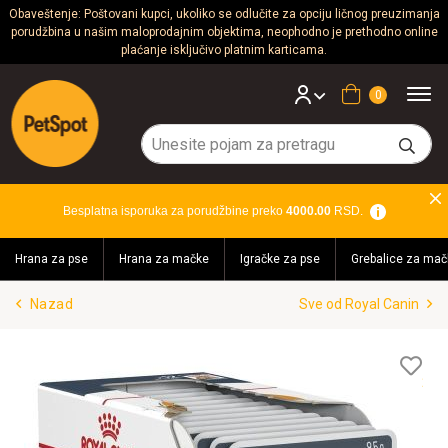
Obaveštenje: Poštovani kupci, ukoliko se odlučite za opciju ličnog preuzimanja
porudžbina u našim maloprodajnim objektima, neophodno je prethodno online
Psi
plaćanje isključivo platnim karticama.
Mačke
Korpa
Glodari
Ptice
Besplatna isporuka za porudžbine preko
4000.00
RSD.
Akvaristika
Hrana za pse
Hrana za mačke
Igračke za pse
Grebalice za mač
Teraristika
Nazad
Sve od Royal Canin
Brendovi
Blog
Lis
želj
Akcija!