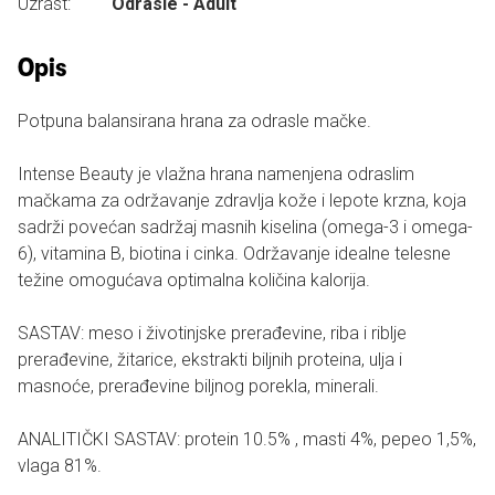
Uzrast:
Odrasle - Adult
Opis
Potpuna balansirana hrana za odrasle mačke.
Intense Beauty je vlažna hrana namenjena odraslim
mačkama za održavanje zdravlja kože i lepote krzna, koja
sadrži povećan sadržaj masnih kiselina (omega-3 i omega-
6), vitamina B, biotina i cinka. Održavanje idealne telesne
težine omogućava optimalna količina kalorija.
SASTAV: meso i životinjske prerađevine, riba i riblje
prerađevine, žitarice, ekstrakti biljnih proteina, ulja i
masnoće, prerađevine biljnog porekla, minerali.
ANALITIČKI SASTAV: protein 10.5% , masti 4%, pepeo 1,5%,
vlaga 81%.