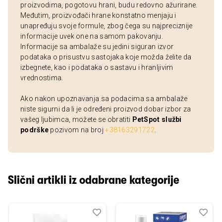
proizvodima, pogotovu hrani, budu redovno ažurirane.
Međutim, proizvođači hrane konstatno menjaju i
unapređuju svoje formule, zbog čega su najpreciznije
informacije uvek one na samom pakovanju.
Informacije sa ambalaže su jedini siguran izvor
podataka o prisustvu sastojaka koje možda želite da
izbegnete, kao i podataka o sastavu i hranljivim
vrednostima.
Ako nakon upoznavanja sa podacima sa ambalaže
niste sigurni da li je određeni proizvod dobar izbor za
vašeg ljubimca, možete se obratiti
PetSpot službi
podrške
pozivom na broj
+38163291722
.
Slični artikli iz odabrane kategorije
Dodaj
Uporedi
Dod
Upo
u
u