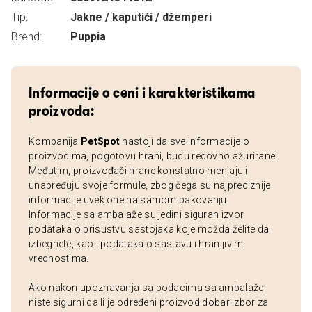
Tip:
Jakne / kaputići / džemperi
Brend:
Puppia
Informacije o ceni i karakteristikama
proizvoda:
Kompanija
PetSpot
nastoji da sve informacije o
proizvodima, pogotovu hrani, budu redovno ažurirane.
Međutim, proizvođači hrane konstatno menjaju i
unapređuju svoje formule, zbog čega su najpreciznije
informacije uvek one na samom pakovanju.
Informacije sa ambalaže su jedini siguran izvor
podataka o prisustvu sastojaka koje možda želite da
izbegnete, kao i podataka o sastavu i hranljivim
vrednostima.
Ako nakon upoznavanja sa podacima sa ambalaže
niste sigurni da li je određeni proizvod dobar izbor za