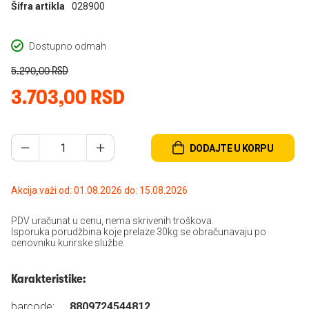
Šifra artikla
028900
Dostupno odmah
5.290,00 RSD
3.703,00 RSD
DODAJTE U KORPU
Akcija važi od: 01.08.2026 do: 15.08.2026
PDV uračunat u cenu, nema skrivenih troškova.
Isporuka porudžbina koje prelaze 30kg se obračunavaju po
cenovniku kurirske službe.
Karakteristike:
barcode:
8809724544812