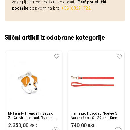
vašeg ljubimca, možete se obratiti
PetSpot službi
podrške
pozivom na broj
+38163291722
.
Slični artikli iz odabrane kategorije
Dodaj
Uporedi
Dod
Upo
u
u
listu
listu
želja
želj
MyFamily Friends Privezak
Flamingo Povodac Noekie S
Za Graviranje Jack Russell
Narandžasti S 120cm 15mm
Belo - Braon
2.350,00
740,00
RSD
RSD