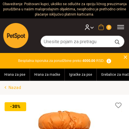
Obaveštenje: Poštovani kupci, ukoliko se odlučite za opciju ličnog preuzimanja
porudžbina u našim maloprodajnim objektima, neophodno je prethodno online
Psi
plaćanje isključivo platnim karticama.
Mačke
Korpa
Glodari
Ptice
Besplatna isporuka za porudžbine preko
4000.00
RSD.
Akvaristika
Hrana za pse
Hrana za mačke
Igračke za pse
Grebalice za mač
Teraristika
Nazad
Brendovi
Blog
Lis
-30%
želj
Akcija!