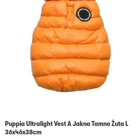
Prijavi se
Puppia Ultralight Vest A Jakna Tamno Žuta L
36x46x38cm