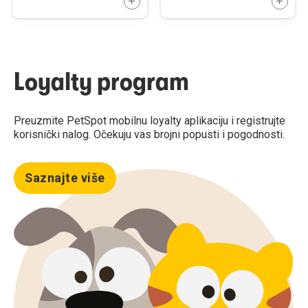
DODAJTE U KORPU
DODAJ
Loyalty program
Preuzmite PetSpot mobilnu loyalty aplikaciju i registrujte
korisnički nalog. Očekuju vas brojni popusti i pogodnosti.
Saznajte više