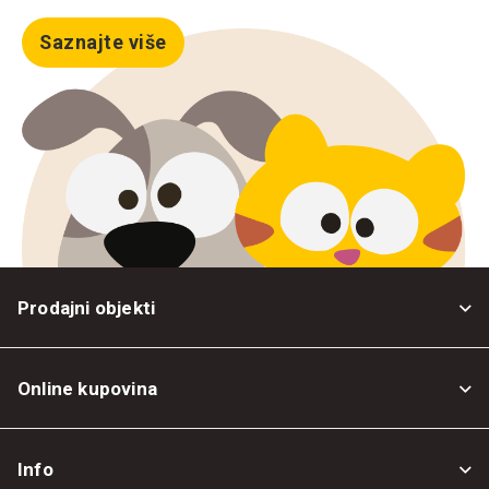
Saznajte više
Prodajni objekti
Online kupovina
Opšti uslovi
Info
Politika privatnosti