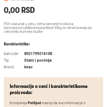
0,00 RSD
PDV uračunat u cenu, nema skrivenih troškova.
Isporuka porudžbina koje prelaze 30kg se obračunavaju po
cenovniku kurirske službe.
Karakteristike:
barcode:
8021799216108
Tip:
Stalci i postolja
Brend:
Imac
Informacije o ceni i karakteristikama
proizvoda:
Kompanija
PetSpot
nastoji da sve informacije o