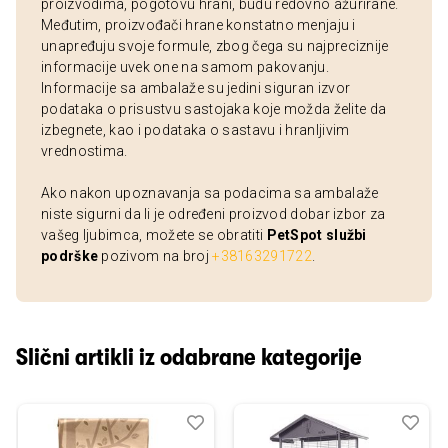
proizvodima, pogotovu hrani, budu redovno ažurirane.
Međutim, proizvođači hrane konstatno menjaju i
unapređuju svoje formule, zbog čega su najpreciznije
informacije uvek one na samom pakovanju.
Informacije sa ambalaže su jedini siguran izvor
podataka o prisustvu sastojaka koje možda želite da
izbegnete, kao i podataka o sastavu i hranljivim
vrednostima.
Ako nakon upoznavanja sa podacima sa ambalaže
niste sigurni da li je određeni proizvod dobar izbor za
vašeg ljubimca, možete se obratiti
PetSpot službi
podrške
pozivom na broj
+38163291722
.
Slični artikli iz odabrane kategorije
Dodaj
Uporedi
Dod
Upo
u
u