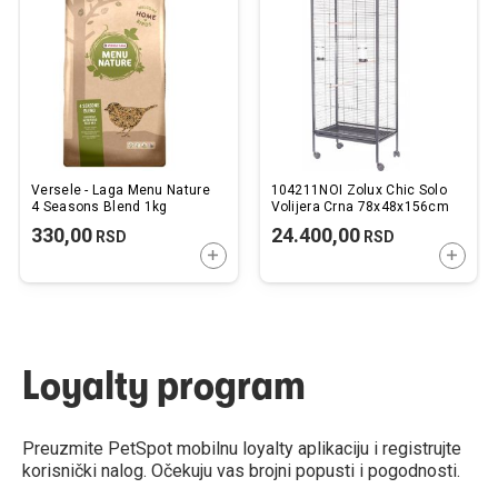
listu
listu
želja
želj
Versele - Laga Menu Nature
104211NOI Zolux Chic Solo
4 Seasons Blend 1kg
Volijera Crna 78x48x156cm
330,00
24.400,00
RSD
RSD
DODAJTE U KORPU
DODAJ
Loyalty program
Preuzmite PetSpot mobilnu loyalty aplikaciju i registrujte
korisnički nalog. Očekuju vas brojni popusti i pogodnosti.