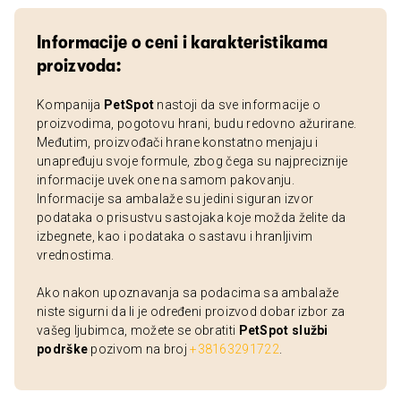
Informacije o ceni i karakteristikama
proizvoda:
Kompanija
PetSpot
nastoji da sve informacije o
proizvodima, pogotovu hrani, budu redovno ažurirane.
Međutim, proizvođači hrane konstatno menjaju i
unapređuju svoje formule, zbog čega su najpreciznije
informacije uvek one na samom pakovanju.
Informacije sa ambalaže su jedini siguran izvor
podataka o prisustvu sastojaka koje možda želite da
izbegnete, kao i podataka o sastavu i hranljivim
vrednostima.
Ako nakon upoznavanja sa podacima sa ambalaže
niste sigurni da li je određeni proizvod dobar izbor za
vašeg ljubimca, možete se obratiti
PetSpot službi
podrške
pozivom na broj
+38163291722
.