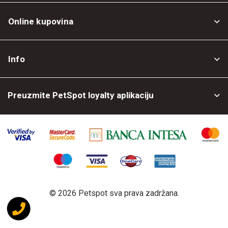
Online kupovina
Opšti uslovi
Info
Politika privatnosti
O nama
Povrat robe
Preuzmite PetSpot loyalty aplikaciju
Prodajni objekti
Posao kod nas
©
2026 Petspot sva prava zadržana.