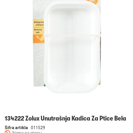
Prijavi se
134222 Zolux Unutrašnja Kadica Za Ptice Bela
Šifra artikla
011529