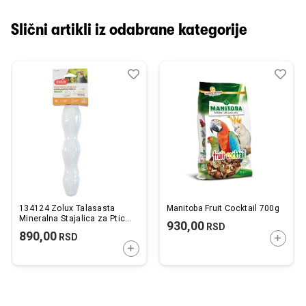
Slični artikli iz odabrane kategorije
Dodaj
Uporedi
Dod
Upo
u
u
listu
listu
želja
želj
134124 Zolux Talasasta
Manitoba Fruit Cocktail 700g
Mineralna Stajalica za Ptice
930,00
RSD
M 3x24cm
890,00
RSD
DODAJ
DODAJTE U KORPU