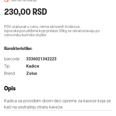
Nema na stanju
230,00 RSD
PDV uračunat u cenu, nema skrivenih troškova.
Isporuka porudžbina koje prelaze 30kg se obračunavaju po
cenovniku kurirske službe.
Karakteristike:
barcode:
3336021342223
Tip:
Kadice
Brend:
Zolux
Opis
Kadica sa providnim dnom-deo opreme za kaveze koja se
kači na unutrašnju stranu kaveza.