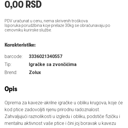
0,00 RSD
PDV uračunat u cenu, nema skrivenih troškova.
Isporuka porudžbina koje prelaze 30kg se obračunavaju po
cenovniku kurirske službe.
Karakteristike:
barcode:
3336021340557
Tip:
Igračke sa zvončićima
Brend:
Zolux
Opis
Oprema za kaveze-akrilne igračke u obliku krugova, koje će
kod ptice zadovoljiti njenu prirodnu radoznalost.
Zahvaljujući raznolikosti u izgledu i obliku, podstiče fizičku i
mentalnu aktivnost vaše ptice i čini joj boravak u kavezu