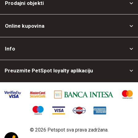
Prodajni objekti
Online kupovina
Opšti uslovi
Info
Politika privatnosti
O nama
Povrat robe
Preuzmite PetSpot loyalty aplikaciju
Prodajni objekti
Posao kod nas
©
2026 Petspot sva prava zadržana.