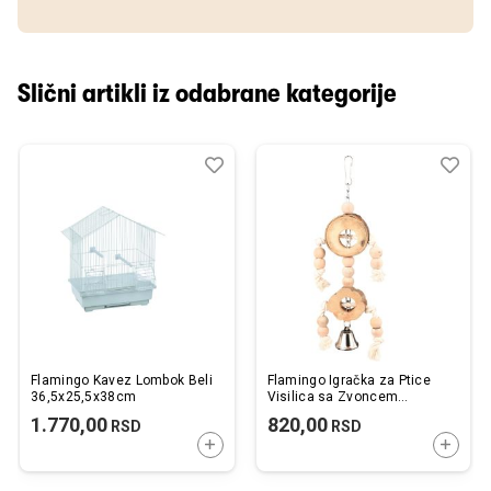
Slični artikli iz odabrane kategorije
Dodaj
Uporedi
Dod
Upo
u
u
listu
listu
želja
želj
Flamingo Kavez Lombok Beli
Flamingo Igračka za Ptice
36,5x25,5x38cm
Visilica sa Zvoncem
14x3x38cm
1.770,00
820,00
RSD
RSD
DODAJTE U KORPU
DODAJ