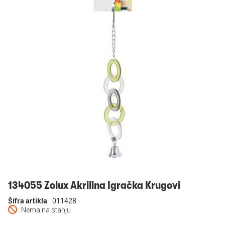
Prijavi se
134055 Zolux Akrilina Igračka Krugovi
Šifra artikla
011428
Nema na stanju