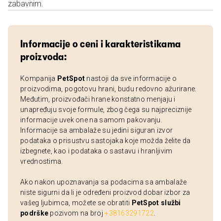
zabavnim.
Informacije o ceni i karakteristikama
proizvoda:
Kompanija
PetSpot
nastoji da sve informacije o
proizvodima, pogotovu hrani, budu redovno ažurirane.
Međutim, proizvođači hrane konstatno menjaju i
unapređuju svoje formule, zbog čega su najpreciznije
informacije uvek one na samom pakovanju.
Informacije sa ambalaže su jedini siguran izvor
podataka o prisustvu sastojaka koje možda želite da
izbegnete, kao i podataka o sastavu i hranljivim
vrednostima.
Ako nakon upoznavanja sa podacima sa ambalaže
niste sigurni da li je određeni proizvod dobar izbor za
vašeg ljubimca, možete se obratiti
PetSpot službi
podrške
pozivom na broj
+38163291722
.