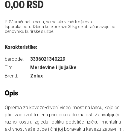
0,00 RSD
PDV uračunat u cenu, nema skrivenih troškova.
Isporuka porudžbina koje prelaze 30kg se obračunavaju po
cenovniku kurirske službe.
Karakteristike:
barcode:
3336021340229
Tip:
Merdevine i ljuljaške
Brend:
Zolux
Opis
Oprema za kaveze-drveni viseći most na lancu, koje će
ptici zadovoljiti njenu prirodnu radoznalost. Zahvaljujući
raznolikosti u izgledu i obliku, podstiče fizičku i mentalnu
aktivnost vaše ptice i čini joj boravak u kavezu zabavnim.