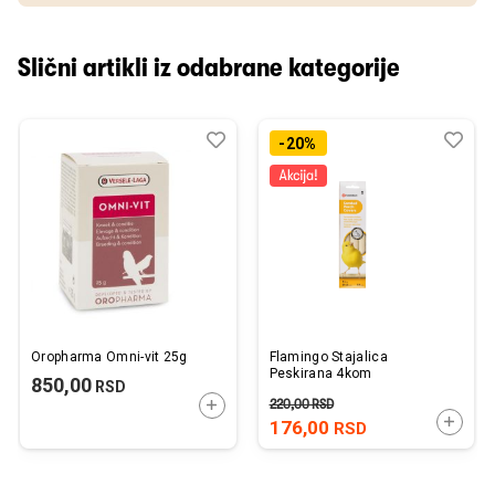
Slični artikli iz odabrane kategorije
Dodaj
Uporedi
Dod
Upo
-20%
u
u
listu
listu
želja
želj
Oropharma Omni-vit 25g
Flamingo Stajalica
Peskirana 4kom
850,00
RSD
220,00
RSD
DODAJTE U KORPU
DODAJ
176,00
RSD