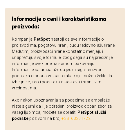
Informacije o ceni i karakteristikama
proizvoda:
Kompanija
PetSpot
nastoji da sve informacije o
proizvodima, pogotovu hrani, budu redovno ažurirane.
Međutim, proizvođači hrane konstatno menjaju i
unapređuju svoje formule, zbog čega su najpreciznije
informacije uvek one na samom pakovanju.
Informacije sa ambalaže su jedini siguran izvor
podataka o prisustvu sastojaka koje možda želite da
izbegnete, kao i podataka o sastavu i hranljivim
vrednostima.
Ako nakon upoznavanja sa podacima sa ambalaže
niste sigurni da li je određeni proizvod dobar izbor za
vašeg ljubimca, možete se obratiti
PetSpot službi
podrške
pozivom na broj
+38163291722
.