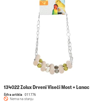
Prijavi se
134022 Zolux Drveni Viseći Most + Lanac
Šifra artikla
011776
Nema na stanju