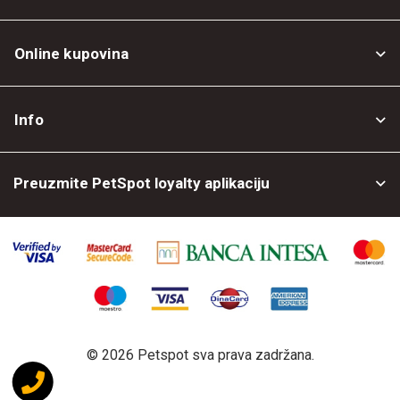
Online kupovina
Opšti uslovi
Info
Politika privatnosti
O nama
Povrat robe
Preuzmite PetSpot loyalty aplikaciju
Prodajni objekti
Posao kod nas
©
2026 Petspot sva prava zadržana.