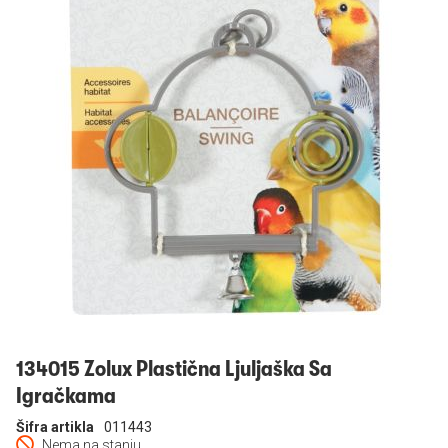
Prijavi se
134015 Zolux Plastična Ljuljaška Sa
Igračkama
Šifra artikla
011443
Nema na stanju