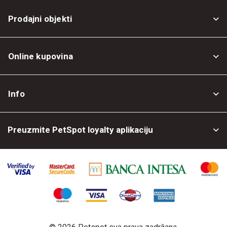
Prodajni objekti
Online kupovina
Opšti uslovi
Info
Politika privatnosti
O nama
Povrat robe
Preuzmite PetSpot loyalty aplikaciju
Prodajni objekti
Posao kod nas