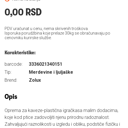
0,00 RSD
PDV uračunat u cenu, nema skrivenih troškova.
Isporuka porudžbina koje prelaze 30kg se obračunavaju po
cenovniku kurirske službe.
Karakteristike:
barcode:
3336021340151
Tip:
Merdevine i ljuljaške
Brend:
Zolux
Opis
Oprema za kaveze-plastična igračkasa malim dodacima,
koje kod ptice zadovoljiti njenu prirodnu radoznalost.
Zahvaljujući raznolikosti u izgledu i obliku, podstiče fizičku i