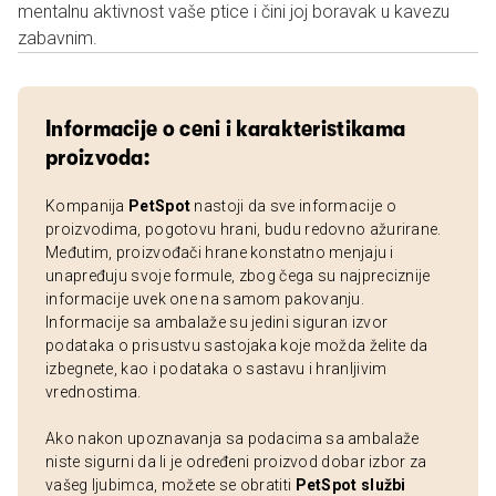
mentalnu aktivnost vaše ptice i čini joj boravak u kavezu
zabavnim.
Informacije o ceni i karakteristikama
proizvoda:
Kompanija
PetSpot
nastoji da sve informacije o
proizvodima, pogotovu hrani, budu redovno ažurirane.
Međutim, proizvođači hrane konstatno menjaju i
unapređuju svoje formule, zbog čega su najpreciznije
informacije uvek one na samom pakovanju.
Informacije sa ambalaže su jedini siguran izvor
podataka o prisustvu sastojaka koje možda želite da
izbegnete, kao i podataka o sastavu i hranljivim
vrednostima.
Ako nakon upoznavanja sa podacima sa ambalaže
niste sigurni da li je određeni proizvod dobar izbor za
vašeg ljubimca, možete se obratiti
PetSpot službi