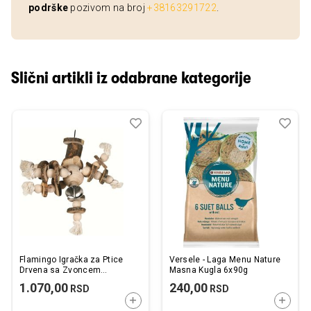
podrške
pozivom na broj
+38163291722
.
Slični artikli iz odabrane kategorije
Dodaj
Uporedi
Dod
Upo
u
u
listu
listu
želja
želj
Flamingo Igračka za Ptice
Versele - Laga Menu Nature
Drvena sa Zvoncem
Masna Kugla 6x90g
26x15x29cm
1.070,00
240,00
RSD
RSD
DODAJTE U KORPU
DODAJ