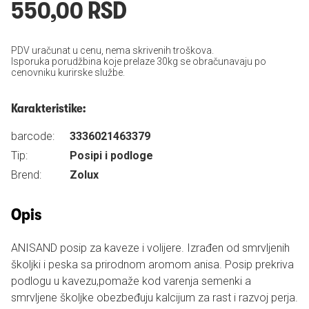
550,00 RSD
PDV uračunat u cenu, nema skrivenih troškova.
Isporuka porudžbina koje prelaze 30kg se obračunavaju po
cenovniku kurirske službe.
Karakteristike:
barcode:
3336021463379
Tip:
Posipi i podloge
Brend:
Zolux
Opis
ANISAND posip za kaveze i volijere. Izrađen od smrvljenih
školjki i peska sa prirodnom aromom anisa. Posip prekriva
podlogu u kavezu,pomaže kod varenja semenki a
smrvljene školjke obezbeđuju kalcijum za rast i razvoj perja.