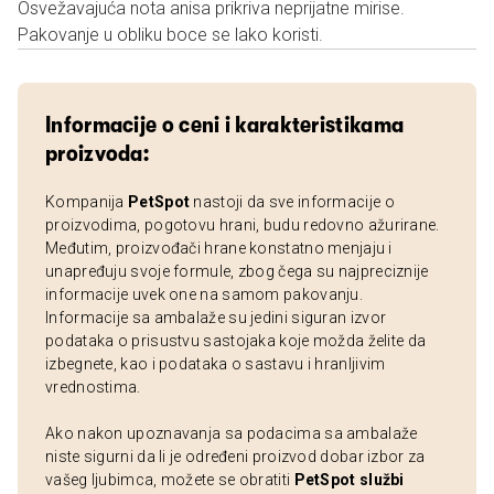
Osvežavajuća nota anisa prikriva neprijatne mirise.
Pakovanje u obliku boce se lako koristi.
Informacije o ceni i karakteristikama
proizvoda:
Kompanija
PetSpot
nastoji da sve informacije o
proizvodima, pogotovu hrani, budu redovno ažurirane.
Međutim, proizvođači hrane konstatno menjaju i
unapređuju svoje formule, zbog čega su najpreciznije
informacije uvek one na samom pakovanju.
Informacije sa ambalaže su jedini siguran izvor
podataka o prisustvu sastojaka koje možda želite da
izbegnete, kao i podataka o sastavu i hranljivim
vrednostima.
Ako nakon upoznavanja sa podacima sa ambalaže
niste sigurni da li je određeni proizvod dobar izbor za
vašeg ljubimca, možete se obratiti
PetSpot službi