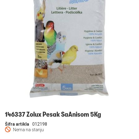
Prijavi se
146337 Zolux Pesak SaAnisom 5Kg
Šifra artikla
012198
Nema na stanju