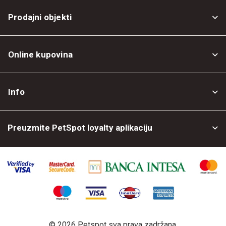
Prodajni objekti
Online kupovina
Opšti uslovi
Info
Politika privatnosti
O nama
Povrat robe
Preuzmite PetSpot loyalty aplikaciju
Prodajni objekti
Posao kod nas
©
2026 Petspot sva prava zadržana.