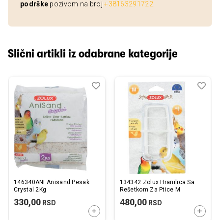
podrške
pozivom na broj
+38163291722
.
Slični artikli iz odabrane kategorije
Dodaj
Uporedi
Dod
Upo
u
u
listu
listu
želja
želj
146340ANI Anisand Pesak
134342 Zolux Hranilica Sa
Crystal 2Kg
Rešetkom Za Ptice M
330,00
480,00
RSD
RSD
DODAJTE U KORPU
DODAJ