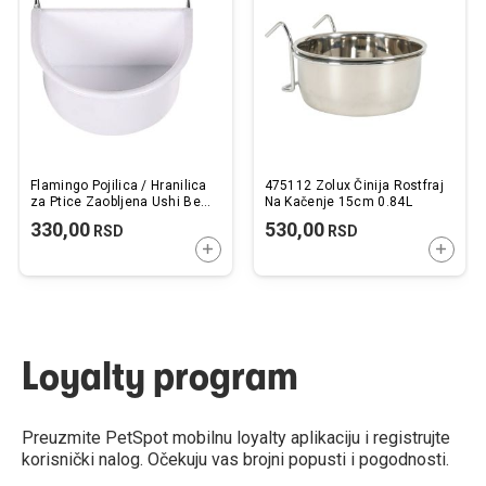
listu
listu
želja
želj
Flamingo Pojilica / Hranilica
475112 Zolux Činija Rostfraj
za Ptice Zaobljena Ushi Bela
Na Kačenje 15cm 0.84L
11x9,5x5,3cm / 250ml
330,00
530,00
RSD
RSD
DODAJTE U KORPU
DODAJ
Loyalty program
Preuzmite PetSpot mobilnu loyalty aplikaciju i registrujte
korisnički nalog. Očekuju vas brojni popusti i pogodnosti.