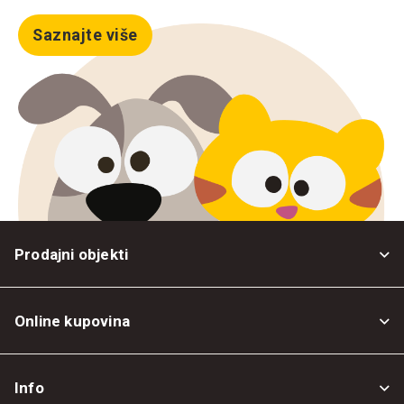
Saznajte više
Prodajni objekti
Online kupovina
Opšti uslovi
Info
Politika privatnosti