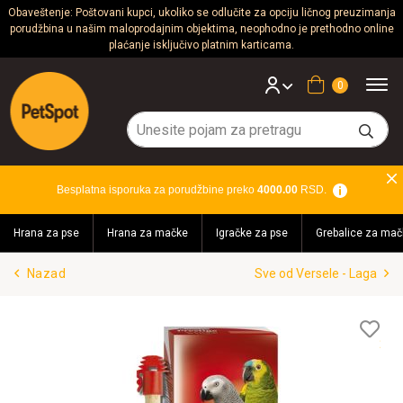
Obaveštenje: Poštovani kupci, ukoliko se odlučite za opciju ličnog preuzimanja
porudžbina u našim maloprodajnim objektima, neophodno je prethodno online
Psi
plaćanje isključivo platnim karticama.
Mačke
Korpa
Glodari
Ptice
Besplatna isporuka za porudžbine preko
4000.00
RSD.
Akvaristika
Hrana za pse
Hrana za mačke
Igračke za pse
Grebalice za mač
Teraristika
Nazad
Sve od Versele - Laga
Brendovi
Blog
Lis
želj
Akcija!