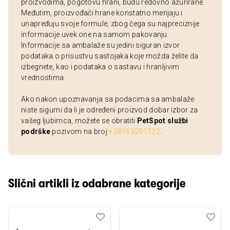
proizvodima, pogotovu hrani, budu redovno ažurirane.
Međutim, proizvođači hrane konstatno menjaju i
unapređuju svoje formule, zbog čega su najpreciznije
informacije uvek one na samom pakovanju.
Informacije sa ambalaže su jedini siguran izvor
podataka o prisustvu sastojaka koje možda želite da
izbegnete, kao i podataka o sastavu i hranljivim
vrednostima.
Ako nakon upoznavanja sa podacima sa ambalaže
niste sigurni da li je određeni proizvod dobar izbor za
vašeg ljubimca, možete se obratiti
PetSpot službi
podrške
pozivom na broj
+38163291722
.
Slični artikli iz odabrane kategorije
Dodaj
Uporedi
Dod
Upo
u
u