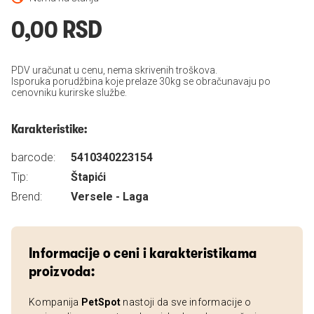
0,00 RSD
PDV uračunat u cenu, nema skrivenih troškova.
Isporuka porudžbina koje prelaze 30kg se obračunavaju po
cenovniku kurirske službe.
Karakteristike:
barcode:
5410340223154
Tip:
Štapići
Brend:
Versele - Laga
Informacije o ceni i karakteristikama
proizvoda:
Kompanija
PetSpot
nastoji da sve informacije o