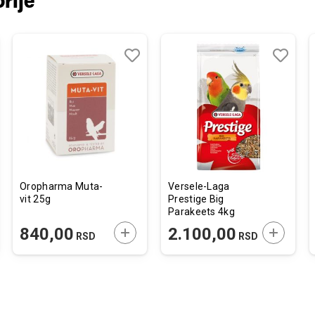
rije
j
edi
Dodaj
Uporedi
Dodaj
Uporedi
u
u
listu
listu
želja
želja
Oropharma Muta-
Versele-Laga
vit 25g
Prestige Big
Parakeets 4kg
JTE U KORPU
DODAJTE U KORPU
DODAJTE
840,00
2.100,00
RSD
RSD