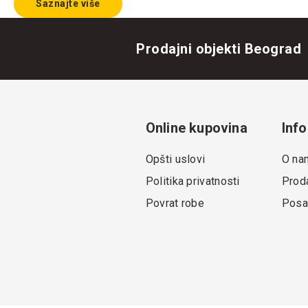
Saznajte više
Prodajni objekti Beograd
Online kupovina
Info
Opšti uslovi
O na
Politika privatnosti
Proda
Povrat robe
Posa