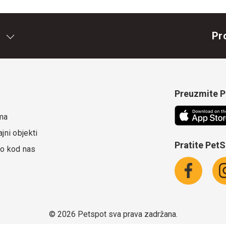
Pr
Preuzmite Pe
ma
jni objekti
Pratite Pet
o kod nas
©
2026 Petspot sva prava zadržana.