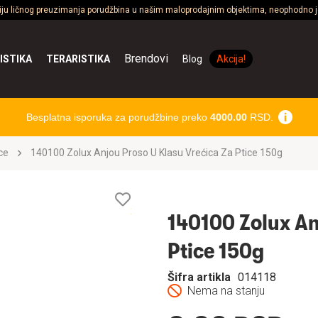
ciju ličnog preuzimanja porudžbina u našim maloprodajnim objektima, neophodno je
Brendovi
ISTIKA
TERARISTIKA
Blog
Akcija!
Besplatna isporuka za porudžbine preko
4000.00
RSD.
ce
140100 Zolux Anjou Proso U Klasu Vrećica Za Ptice 150g
Lista
želja
140100 Zolux An
Ptice 150g
Šifra artikla
014118
Nema na stanju