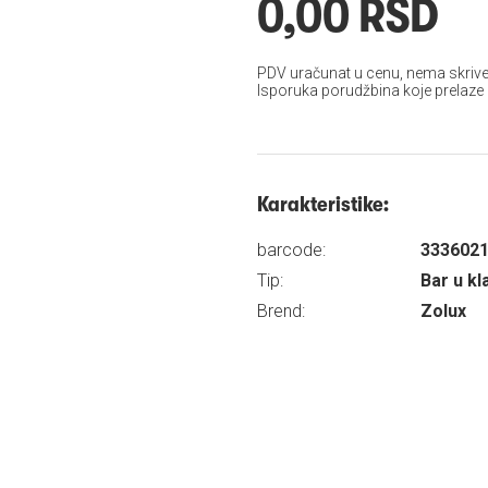
0,00 RSD
PDV uračunat u cenu, nema skrive
Isporuka porudžbina koje prelaze
Karakteristike:
barcode:
333602
Tip:
Bar u kl
Brend:
Zolux