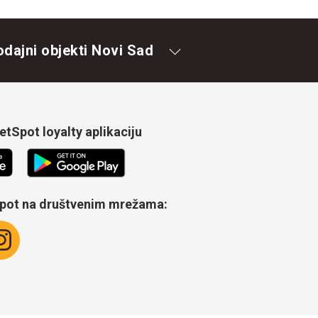
odajni objekti Novi Sad
tSpot loyalty aplikaciju
Spot na društvenim mrežama: