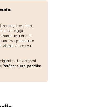
zvoda:
dima, pogotovu hrani,
statno menjaju i
ormacije uvek one na
uran izvor podataka o
 podataka o sastavu i
gurni da li je određeni
ti
PetSpot službi podrške