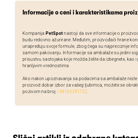
Informacije o ceni i karakteristikama proi
Kompanija
PetSpot
nastoji da sve informacije o proizvo
budu redovno ažurirane. Međutim, proizvođači hrane kon
unapređuju svoje formule, zbog čega su najpreciznije inf
samom pakovanju. Informacije sa ambalaže su jedini sig
prisustvu sastojaka koje možda želite da izbegnete, kao i
hranljivim vrednostima.
Ako nakon upoznavanja sa podacima sa ambalaže niste si
proizvod dobar izbor za vašeg ljubimca, možete se obrati
pozivom na broj
+38163291722
.