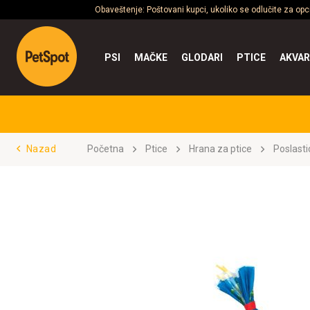
Obaveštenje: Poštovani kupci, ukoliko se odlučite za op
PSI
MAČKE
GLODARI
PTICE
AKVAR
Nazad
Početna
Ptice
Hrana za ptice
Poslasti