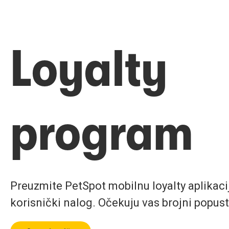
Loyalty
program
Preuzmite PetSpot mobilnu loyalty aplikaciju
korisnički nalog. Očekuju vas brojni popust