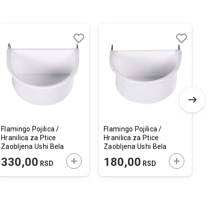
Dodaj
Uporedi
Dodaj
Uporedi
u
u
listu
listu
želja
želja
Flamingo Pojilica /
Flamingo Pojilica /
Fla
Hranilica za Ptice
Hranilica za Ptice
Poj
Zaobljena Ushi Bela
Zaobljena Ushi Bela
Bir
11x9,5x5,3cm /
7x6x3,8cm / 80ml
Boj
 U KORPU
DODAJTE U KORPU
DODAJTE U 
330,00
180,00
1
RSD
RSD
250ml
/ 2