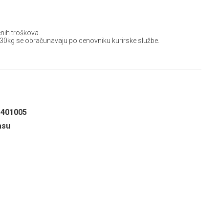
nih troškova.
 30kg se obračunavaju po cenovniku kurirske službe.
1401005
asu