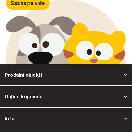
Saznajte više
Prodajni objekti
Online kupovina
Opšti uslovi
Info
Politika privatnosti