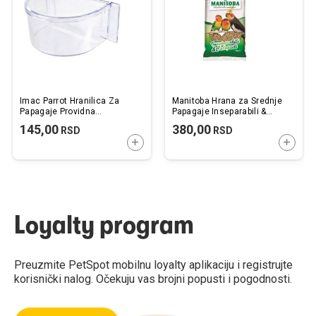
Imac Parrot Hranilica Za
Manitoba Hrana za Srednje
Papagaje Providna
Papagaje Inseparabili &
11,5x7x4,5cm
Calopsiti 1kg
145,00
380,00
RSD
RSD
DODAJTE U KORPU
DODAJ
Loyalty program
Preuzmite PetSpot mobilnu loyalty aplikaciju i registrujte
korisnički nalog. Očekuju vas brojni popusti i pogodnosti.