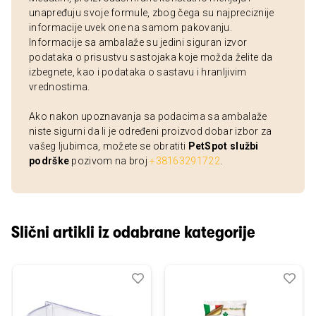
unapređuju svoje formule, zbog čega su najpreciznije
informacije uvek one na samom pakovanju.
Informacije sa ambalaže su jedini siguran izvor
podataka o prisustvu sastojaka koje možda želite da
izbegnete, kao i podataka o sastavu i hranljivim
vrednostima.
Ako nakon upoznavanja sa podacima sa ambalaže
niste sigurni da li je određeni proizvod dobar izbor za
vašeg ljubimca, možete se obratiti
PetSpot službi
podrške
pozivom na broj
+38163291722
.
Slični artikli iz odabrane kategorije
Dodaj
Uporedi
Dod
Upo
u
u
listu
listu
želja
želj