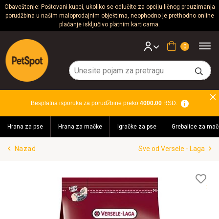
Obaveštenje: Poštovani kupci, ukoliko se odlučite za opciju ličnog preuzimanja
porudžbina u našim maloprodajnim objektima, neophodno je prethodno online
Psi
plaćanje isključivo platnim karticama.
Mačke
Korpa
Glodari
Ptice
Besplatna isporuka za porudžbine preko
4000.00
RSD.
Akvaristika
Hrana za pse
Hrana za mačke
Igračke za pse
Grebalice za mač
Teraristika
Nazad
Sve od Versele - Laga
Brendovi
Blog
Lis
želj
Akcija!