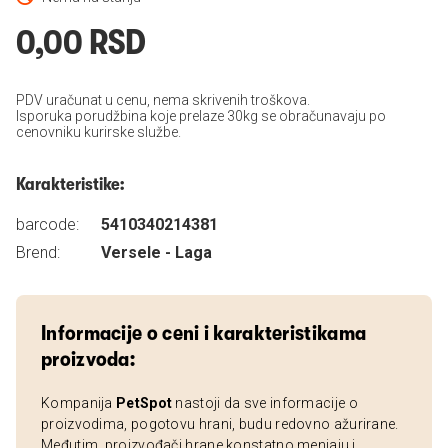
0,00 RSD
PDV uračunat u cenu, nema skrivenih troškova.
Isporuka porudžbina koje prelaze 30kg se obračunavaju po
cenovniku kurirske službe.
Karakteristike:
barcode:
5410340214381
Brend:
Versele - Laga
Informacije o ceni i karakteristikama
proizvoda:
Kompanija
PetSpot
nastoji da sve informacije o
proizvodima, pogotovu hrani, budu redovno ažurirane.
Međutim, proizvođači hrane konstatno menjaju i