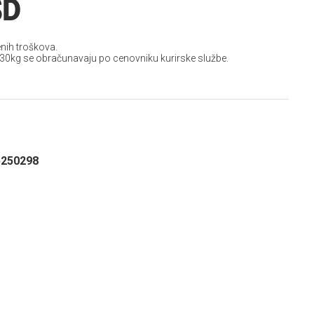
SD
nih troškova.
 30kg se obračunavaju po cenovniku kurirske službe.
5250298