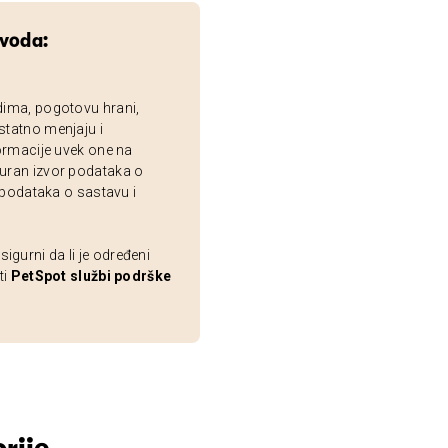
zvoda:
dima, pogotovu hrani,
statno menjaju i
ormacije uvek one na
uran izvor podataka o
 podataka o sastavu i
gurni da li je određeni
ti
PetSpot službi podrške