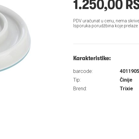
1.250,00 R
PDV uračunat u cenu, nema skrive
Isporuka porudžbina koje prelaze
Karakteristike:
barcode:
401190
Tip:
Činije
Brend:
Trixie