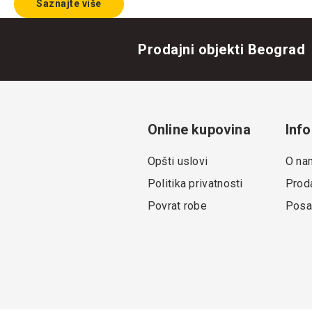
Saznajte više
Prodajni objekti Beograd
Online kupovina
Info
Opšti uslovi
O na
Politika privatnosti
Proda
Povrat robe
Posa