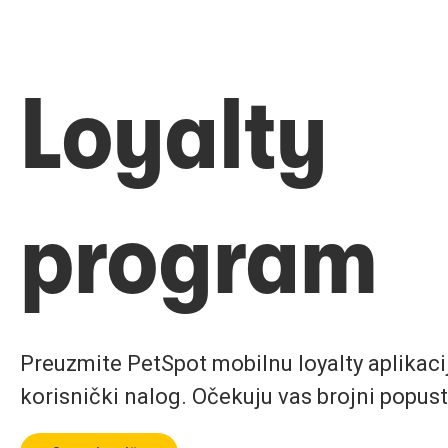
Loyalty
program
Preuzmite PetSpot mobilnu loyalty aplikaciju
korisnički nalog. Očekuju vas brojni popust