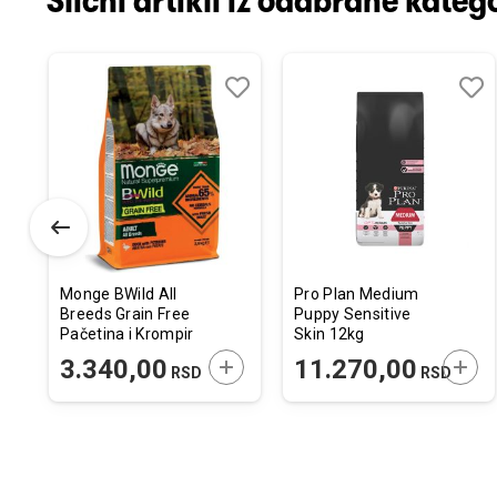
Slični artikli iz odabrane katego
odaj
poredi
Dodaj
Uporedi
Doda
Upor
u
u
istu
listu
listu
elja
želja
želja
Monge BWild All
Pro Plan Medium
Breeds Grain Free
Puppy Sensitive
Pačetina i Krompir
Skin 12kg
2,5kg
ODAJTE U KORPU
DODAJTE U KORPU
DODA
3.340,00
11.270,00
RSD
RSD
RSD