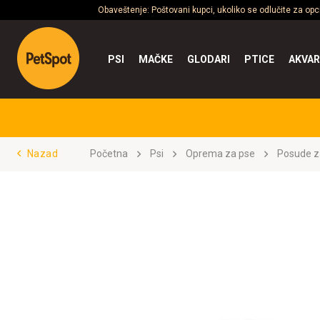
Obaveštenje: Poštovani kupci, ukoliko se odlučite za op
PSI
MAČKE
GLODARI
PTICE
AKVAR
Nazad
Početna
Psi
Oprema za pse
Posude z