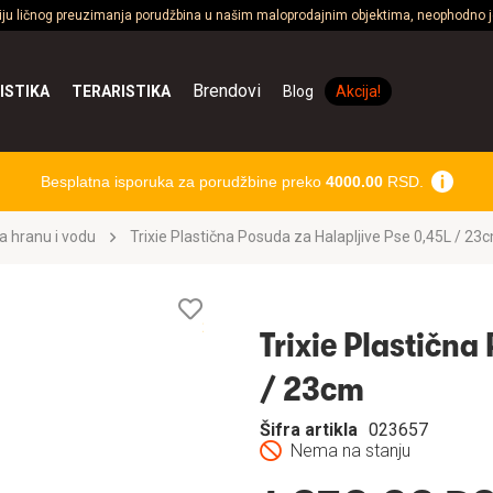
ciju ličnog preuzimanja porudžbina u našim maloprodajnim objektima, neophodno je
Brendovi
ISTIKA
TERARISTIKA
Blog
Akcija!
Besplatna isporuka za porudžbine preko
4000.00
RSD.
a hranu i vodu
Trixie Plastična Posuda za Halapljive Pse 0,45L / 23
Lista
želja
Trixie Plastična
/ 23cm
Šifra artikla
023657
Nema na stanju