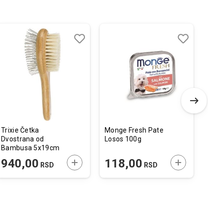
Dodaj
Uporedi
Dodaj
Uporedi
u
u
listu
listu
želja
želja
Trixie Četka
Monge Fresh Pate
Pup
Dvostrana od
Losos 100g
Dis
Bambusa 5x19cm
Pla
2,
 U KORPU
DODAJTE U KORPU
DODAJTE U 
940,00
118,00
1
RSD
RSD