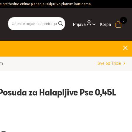
 prethodno online plaćanje isključivo platnim karticama.
Prijava
Korpa
cm
Sve od Trixie
 Posuda za Halapljive Pse 0,45L