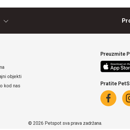
Pr
Preuzmite Pe
ma
jni objekti
Pratite Pet
o kod nas
©
2026 Petspot sva prava zadržana.