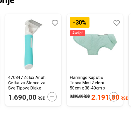
rije
-30%
j
edi
Dodaj
Uporedi
Dodaj
Uporedi
u
u
listu
listu
želja
želja
470847 Zolux Anah
Flamingo Kaputić
Četka za Štence za
Tosca Mint Zeleni
Sve Tipove Dlake
50cm x 38-40cm x
XS 5,1x5,3x14,5cm
62-68cm
JTE U KORPU
DODAJTE U KORPU
DODAJTE
1.690,00
2.191,00
3.130,00
RSD
RSD
RSD