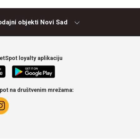
odajni objekti Novi Sad
tSpot loyalty aplikaciju
Spot na društvenim mrežama: