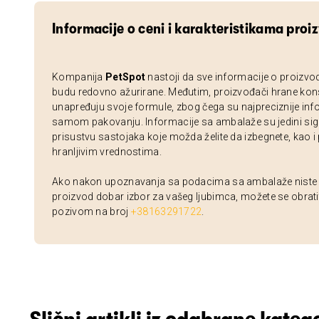
Informacije o ceni i karakteristikama proi
Kompanija
PetSpot
nastoji da sve informacije o proizvo
budu redovno ažurirane. Međutim, proizvođači hrane kon
unapređuju svoje formule, zbog čega su najpreciznije inf
samom pakovanju. Informacije sa ambalaže su jedini sig
prisustvu sastojaka koje možda želite da izbegnete, kao i
hranljivim vrednostima.
Ako nakon upoznavanja sa podacima sa ambalaže niste si
proizvod dobar izbor za vašeg ljubimca, možete se obrati
pozivom na broj
+38163291722
.