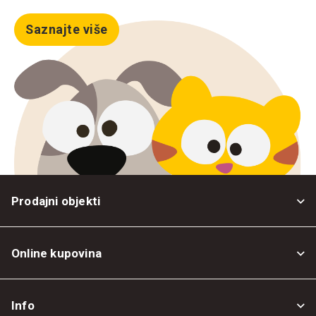
Saznajte više
Prodajni objekti
Online kupovina
Opšti uslovi
Info
Politika privatnosti