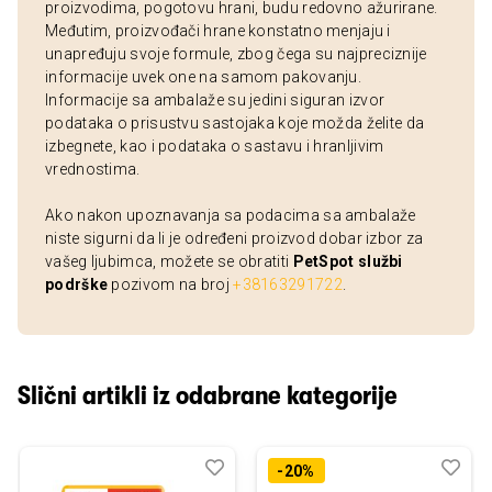
proizvodima, pogotovu hrani, budu redovno ažurirane.
Međutim, proizvođači hrane konstatno menjaju i
unapređuju svoje formule, zbog čega su najpreciznije
informacije uvek one na samom pakovanju.
Informacije sa ambalaže su jedini siguran izvor
podataka o prisustvu sastojaka koje možda želite da
izbegnete, kao i podataka o sastavu i hranljivim
vrednostima.
Ako nakon upoznavanja sa podacima sa ambalaže
niste sigurni da li je određeni proizvod dobar izbor za
vašeg ljubimca, možete se obratiti
PetSpot službi
podrške
pozivom na broj
+38163291722
.
Slični artikli iz odabrane kategorije
Dodaj
Uporedi
Dod
Upo
-20%
u
u