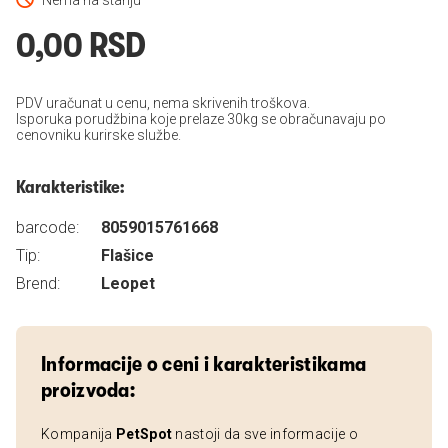
Nema na stanju
0,00 RSD
PDV uračunat u cenu, nema skrivenih troškova.
Isporuka porudžbina koje prelaze 30kg se obračunavaju po
cenovniku kurirske službe.
Karakteristike:
barcode:
8059015761668
Tip:
Flašice
Brend:
Leopet
Informacije o ceni i karakteristikama
proizvoda:
Kompanija
PetSpot
nastoji da sve informacije o