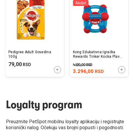
listu
listu
želja
želj
Pedigree Adult Govedina
Kong Edukativna Igračka
100g
Rewards Tinker Kocka Plava
M/L 14,6 x14,6x14,6cm
79,00
RSD
4.120,00
RSD
DODAJTE U KORPU
DODAJ
3.296,00
RSD
Loyalty program
Preuzmite PetSpot mobilnu loyalty aplikaciju i registrujte
korisnički nalog. Očekuju vas brojni popusti i pogodnosti.