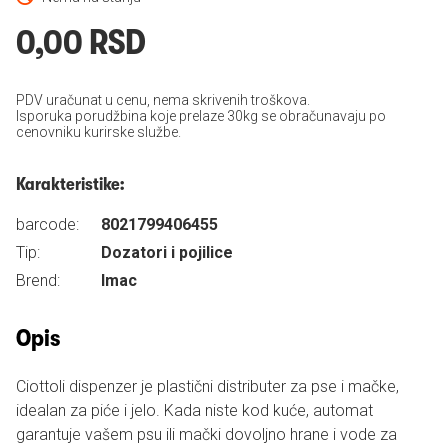
0,00 RSD
PDV uračunat u cenu, nema skrivenih troškova.
Isporuka porudžbina koje prelaze 30kg se obračunavaju po
cenovniku kurirske službe.
Karakteristike:
barcode:
8021799406455
Tip:
Dozatori i pojilice
Brend:
Imac
Opis
Ciottoli dispenzer je plastični distributer za pse i mačke,
idealan za piće i jelo. Kada niste kod kuće, automat
garantuje vašem psu ili mački dovoljno hrane i vode za