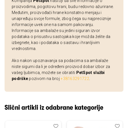
Kompanija
PetSpot
nastoji da sve informacije o
proizvodima, pogotovu hrani, budu redovno ažurirane.
Međutim, proizvođači hrane konstatno menjaju i
unapređuju svoje formule, zbog čega su najpreciznije
informacije uvek one na samom pakovanju.
Informacije sa ambalaže su jedini siguran izvor
podataka o prisustvu sastojaka koje možda želite da
izbegnete, kao i podataka o sastavu i hranljivim
vrednostima.
Ako nakon upoznavanja sa podacima sa ambalaže
niste sigurni da li je određeni proizvod dobar izbor za
vašeg ljubimca, možete se obratiti
PetSpot službi
podrške
pozivom na broj
+38163291722
.
Slični artikli iz odabrane kategorije
Dodaj
Uporedi
Dod
Upo