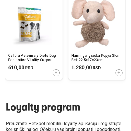
u
u
listu
listu
želja
želj
Calibra Veterinary Diets Dog
Flamingo Igračka Kopya Slon
Poslastice Vitality Support
Bež 22,5x17x23cm
120g
610,00
1.280,00
RSD
RSD
DODAJTE U KORPU
DODAJ
Loyalty program
Preuzmite PetSpot mobilnu loyalty aplikaciju i registrujte
korisnički nalog. Očekuju vas brojni popusti i pogodnosti.