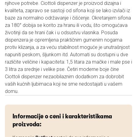
njihove potrebe. Ciottoli dispenzer je proizvod dizajna i
kvaliteta, zapravo se sastoji od sifona koji se lako izvlači iz
baze za normalno održavanje i čišćenje. Okretanjem sifona
za 180° dobija se korito za hranu ili vodu, što omogućava
životinji da se hrani čak i u odsustvu vlasnika. Posuda
dispenzera je opremljena praktičnim gumenim nogama
protiv klizanja, a za veću stabilnost moguće je unutrašnjost
napuniti peskom, šljunkom itd. Automati su dostupni u dve
različite veličine i kapaciteta: 1,5 litara za mačke i male pse i
3 litra za srednje i velike pse. Četiri moderne boje čine
Ciottoli dispenzer nezaobilaznim dodatkom za dobrobit
vaših kućnih ljubimaca koji ne sme nedostajati u vašem
domu.
Informacije o ceni i karakteristikama
proizvoda: