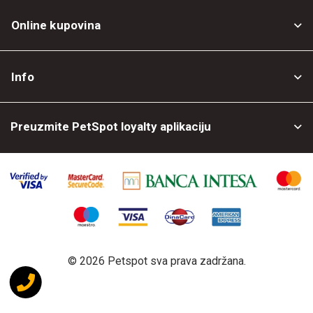
Online kupovina
Opšti uslovi
Info
Politika privatnosti
O nama
Povrat robe
Preuzmite PetSpot loyalty aplikaciju
Prodajni objekti
Posao kod nas
©
2026 Petspot sva prava zadržana.