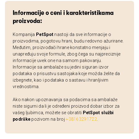
Informacije o ceni i karakteristikama
proizvoda:
Kompanija
PetSpot
nastoji da sve informacije o
proizvodima, pogotovu hrani, budu redovno ažurirane.
Međutim, proizvođači hrane konstatno menjaju i
unapređuju svoje formule, zbog čega su najpreciznije
informacije uvek one na samom pakovanju.
Informacije sa ambalaže su jedini siguran izvor
podataka o prisustvu sastojaka koje možda želite da
izbegnete, kao i podataka o sastavu i hranljivim
vrednostima.
Ako nakon upoznavanja sa podacima sa ambalaže
niste sigurni da li je određeni proizvod dobar izbor za
vašeg ljubimca, možete se obratiti
PetSpot službi
podrške
pozivom na broj
+38163291722
.