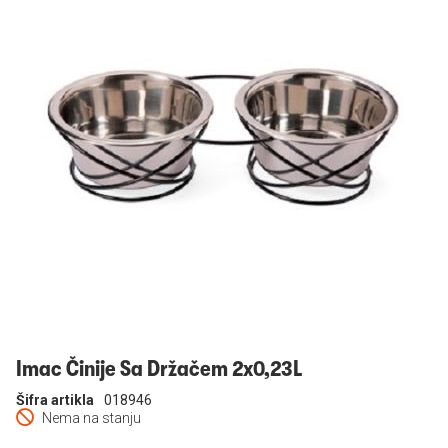
Prijavi se
Imac Činije Sa Držačem 2x0,23L
Šifra artikla
018946
Nema na stanju