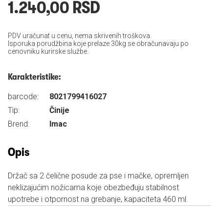
1.240,00 RSD
PDV uračunat u cenu, nema skrivenih troškova.
Isporuka porudžbina koje prelaze 30kg se obračunavaju po
cenovniku kurirske službe.
Karakteristike:
barcode:
8021799416027
Tip:
Činije
Brend:
Imac
Opis
Držač sa 2 čelične posude za pse i mačke, opremljen
neklizajućim nožicama koje obezbeđuju stabilnost
upotrebe i otpornost na grebanje, kapaciteta 460 ml.