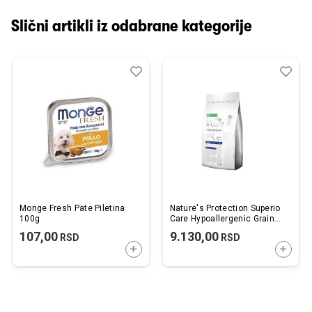
Slični artikli iz odabrane kategorije
Dodaj
Uporedi
Dod
Upo
u
u
listu
listu
želja
želj
Monge Fresh Pate Piletina
Nature's Protection Superio
100g
Care Hypoallergenic Grain
Free Adult Losos 10kg
107,00
9.130,00
RSD
RSD
DODAJTE U KORPU
DODAJ