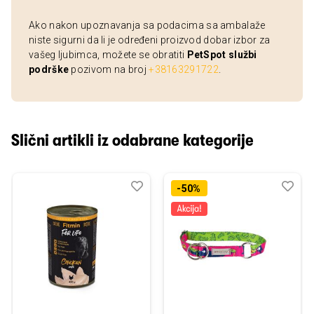
Ako nakon upoznavanja sa podacima sa ambalaže
niste sigurni da li je određeni proizvod dobar izbor za
vašeg ljubimca, možete se obratiti
PetSpot službi
podrške
pozivom na broj
+38163291722
.
Slični artikli iz odabrane kategorije
Dodaj
Uporedi
Dod
Upo
-50%
u
u
listu
listu
želja
želj