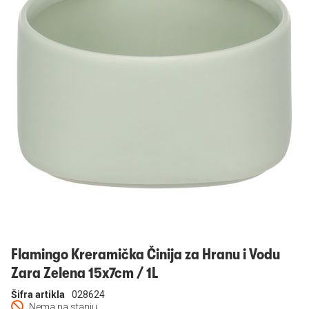
Prijavi se
Flamingo Kreramička Činija za Hranu i Vodu
Zara Zelena 15x7cm / 1L
Šifra artikla
028624
Nema na stanju