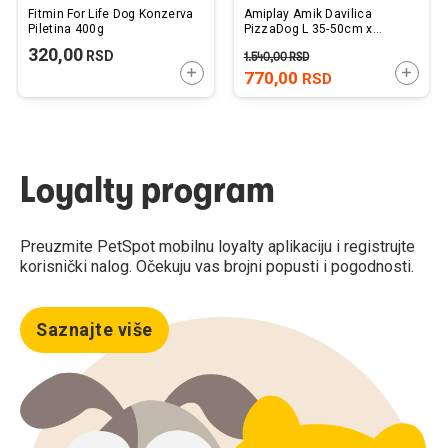
Fitmin For Life Dog Konzerva
Amiplay Amik Davilica
Piletina 400g
PizzaDog L 35-50cm x
2,5cm
320,00
RSD
1.540,00
RSD
DODAJTE U KORPU
DODAJ
770,00
RSD
Loyalty program
Preuzmite PetSpot mobilnu loyalty aplikaciju i registrujte
korisnički nalog. Očekuju vas brojni popusti i pogodnosti.
Saznajte više