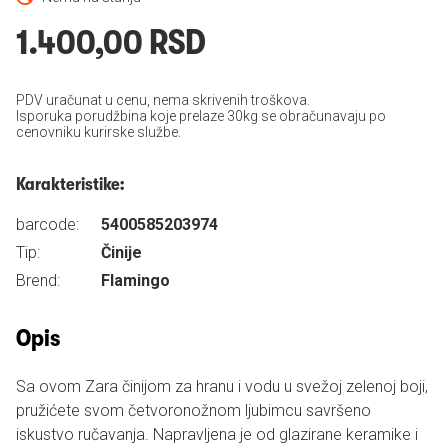
1.400,00 RSD
PDV uračunat u cenu, nema skrivenih troškova.
Isporuka porudžbina koje prelaze 30kg se obračunavaju po
cenovniku kurirske službe.
Karakteristike:
barcode:
5400585203974
Tip:
Činije
Brend:
Flamingo
Opis
Sa ovom Zara činijom za hranu i vodu u svežoj zelenoj boji,
pružićete svom četvoronožnom ljubimcu savršeno
iskustvo ručavanja. Napravljena je od glazirane keramike i