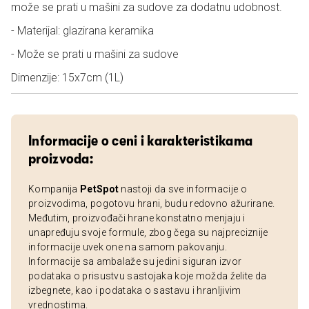
može se prati u mašini za sudove za dodatnu udobnost.
- Materijal: glazirana keramika
- Može se prati u mašini za sudove
Dimenzije: 15x7cm (1L)
Informacije o ceni i karakteristikama
proizvoda:
Kompanija
PetSpot
nastoji da sve informacije o
proizvodima, pogotovu hrani, budu redovno ažurirane.
Međutim, proizvođači hrane konstatno menjaju i
unapređuju svoje formule, zbog čega su najpreciznije
informacije uvek one na samom pakovanju.
Informacije sa ambalaže su jedini siguran izvor
podataka o prisustvu sastojaka koje možda želite da
izbegnete, kao i podataka o sastavu i hranljivim
vrednostima.