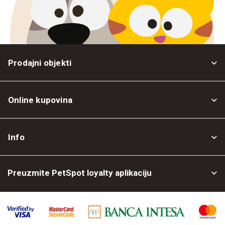
Prodajni objekti
Online kupovina
Opšti uslovi
Info
Politika privatnosti
O nama
Povrat robe
Preuzmite PetSpot loyalty aplikaciju
Prodajni objekti
Posao kod nas