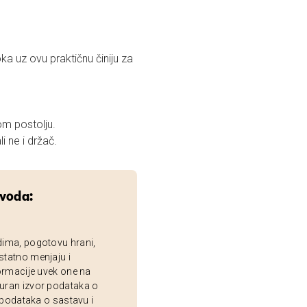
ka uz ovu praktičnu činiju za
om postolju.
i ne i držač.
zvoda:
dima, pogotovu hrani,
statno menjaju i
ormacije uvek one na
uran izvor podataka o
 podataka o sastavu i