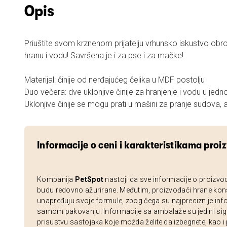
Opis
Priuštite svom krznenom prijatelju vrhunsko iskustvo obro
hranu i vodu! Savršena je i za pse i za mačke!
Materijal: činije od nerđajućeg čelika u MDF postolju
Duo večera: dve uklonjive činije za hranjenje i vodu u jedn
Uklonjive činije se mogu prati u mašini za pranje sudova, al
Informacije o ceni i karakteristikama proi
Kompanija
PetSpot
nastoji da sve informacije o proizvo
budu redovno ažurirane. Međutim, proizvođači hrane kon
unapređuju svoje formule, zbog čega su najpreciznije inf
samom pakovanju. Informacije sa ambalaže su jedini sig
prisustvu sastojaka koje možda želite da izbegnete, kao i