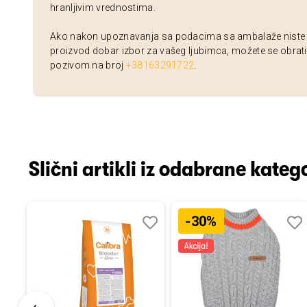
hranljivim vrednostima.
Ako nakon upoznavanja sa podacima sa ambalaže niste si
proizvod dobar izbor za vašeg ljubimca, možete se obrati
pozivom na broj
+38163291722
.
Slični artikli iz odabrane katego
-30%
Dodaj
Uporedi
Dodaj
Uporedi
Dod
Upo
u
u
u
listu
listu
listu
želja
želja
želj