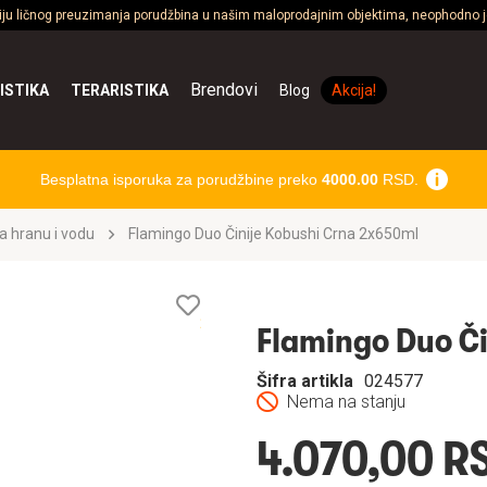
ciju ličnog preuzimanja porudžbina u našim maloprodajnim objektima, neophodno je
Brendovi
ISTIKA
TERARISTIKA
Blog
Akcija!
Besplatna isporuka za porudžbine preko
4000.00
RSD.
a hranu i vodu
Flamingo Duo Činije Kobushi Crna 2x650ml
Lista
želja
Flamingo Duo Č
Šifra artikla
024577
Nema na stanju
4.070,00 R