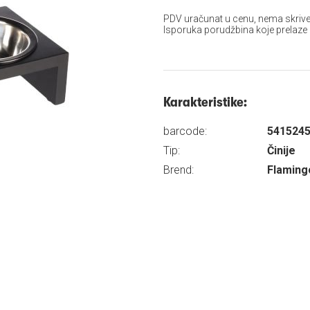
PDV uračunat u cenu, nema skrive
Isporuka porudžbina koje prelaze
Karakteristike:
barcode:
541524
Tip:
Činije
Brend:
Flaming