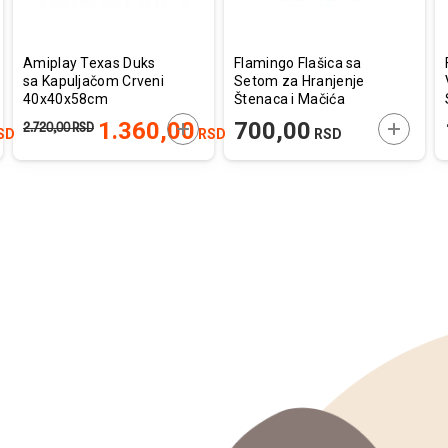
Amiplay Texas Duks
Flamingo Flašica sa
sa Kapuljačom Crveni
Setom za Hranjenje
40x40x58cm
Štenaca i Mačića
Akela 140ml
AJTE U KORPU
DODAJTE U KORPU
DODAJT
1.360,00
700,00
2.720,00
RSD
SD
RSD
RSD