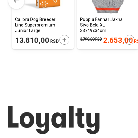
Calibra Dog Breeder
Puppia Fannar Jakna
Line Superpremium
Sivo Bela XL
Junior Large
33x49x34cm
Jagnjetina 20kg
ODAJTE U KORPU
DODAJTE U KORPU
DOD
13.810,00
2.653,00
3.790,00
RSD
RSD
R
Loyalty