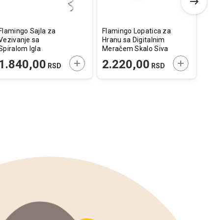
Flamingo Sajla za
Flamingo Lopatica za
Flam
Vezivanje sa
Hranu sa Digitalnim
u Ob
Spiralom Igla
Meračem Skalo Siva
37c
Srebrna 46cm / 7,5m
23x10x5,5cm /
E U KORPU
DODAJTE U KORPU
DODAJTE U
1.840,00
2.220,00
57
RSD
RSD
300ml