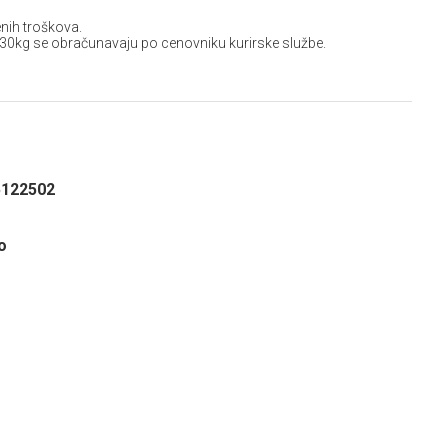
nih troškova.
 30kg se obračunavaju po cenovniku kurirske službe.
5122502
o