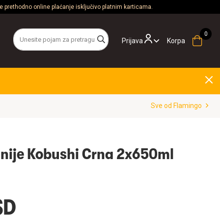
 prethodno online plaćanje isključivo platnim karticama.
Prijava
Korpa
Sve od Flamingo
inije Kobushi Crna 2x650ml
SD