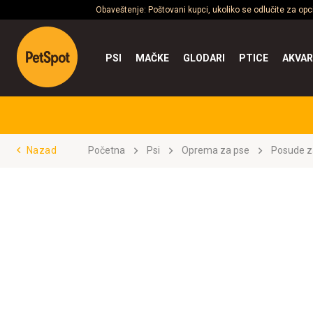
Obaveštenje: Poštovani kupci, ukoliko se odlučite za op
PSI
MAČKE
GLODARI
PTICE
AKVAR
Nazad
Početna
Psi
Oprema za pse
Posude z