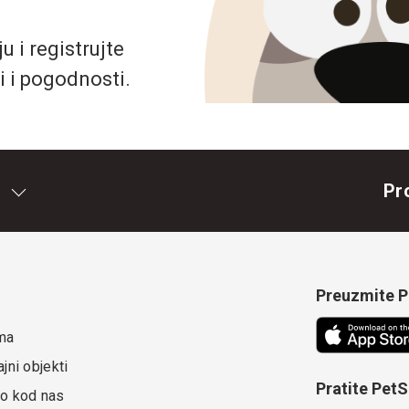
 i registrujte
i i pogodnosti.
Pr
Preuzmite Pe
ma
jni objekti
Pratite Pet
o kod nas