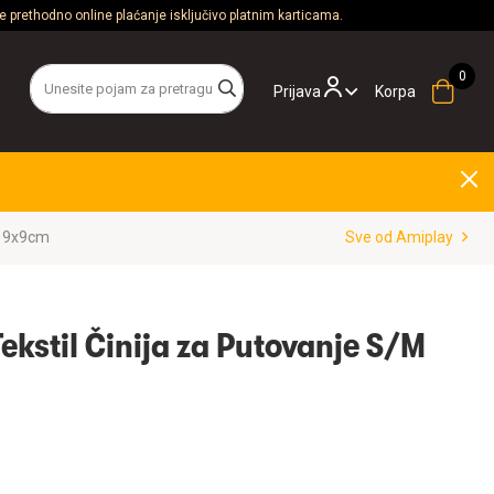
 prethodno online plaćanje isključivo platnim karticama.
Prijava
Korpa
utovanje S/M Siva 19x9cm
Sve od Amiplay
kstil Činija za Putovanje S/M