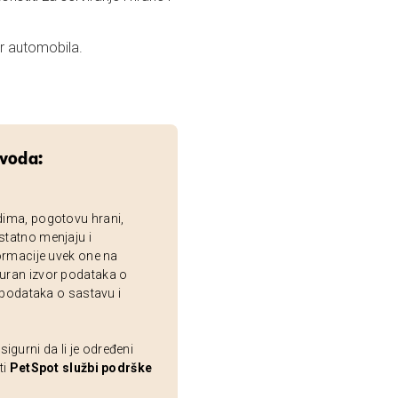
er automobila.
zvoda:
dima, pogotovu hrani,
statno menjaju i
ormacije uvek one na
uran izvor podataka o
 podataka o sastavu i
gurni da li je određeni
ti
PetSpot službi podrške