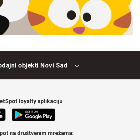
odajni objekti Novi Sad
tSpot loyalty aplikaciju
Spot na društvenim mrežama: