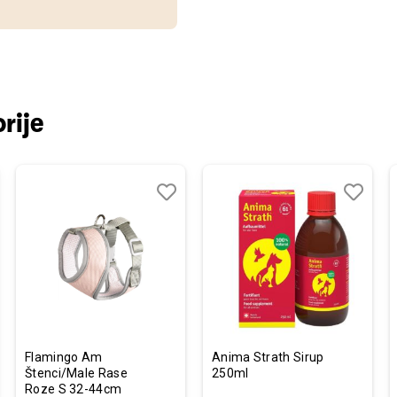
rije
j
edi
Dodaj
Uporedi
Dodaj
Uporedi
u
u
listu
listu
želja
želja
Flamingo Am
Anima Strath Sirup
Štenci/Male Rase
250ml
Roze S 32-44cm