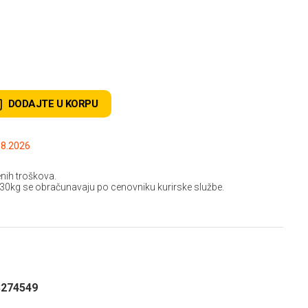
DODAJTE U KORPU
.2026 do: 15.08.2026
nih troškova.
 30kg se obračunavaju po cenovniku kurirske službe.
3274549