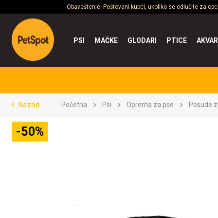
Obaveštenje: Poštovani kupci, ukoliko se odlučite za op
PSI
MAČKE
GLODARI
PTICE
AKVAR
Nazad
Početna
Psi
Oprema za pse
Posude z
-50%