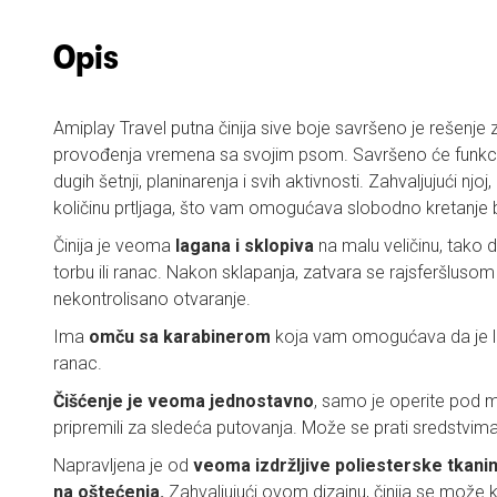
Opis
Amiplay Travel putna činija sive boje savršeno je rešenje z
provođenja vremena sa svojim psom. Savršeno će funkci
dugih šetnji, planinarenja i svih aktivnosti. Zahvaljujući njoj
količinu prtljaga, što vam omogućava slobodno kretanje
Činija je veoma
lagana i sklopiva
na malu veličinu, tako 
torbu ili ranac. Nakon sklapanja, zatvara se rajsferšlusom
nekontrolisano otvaranje.
Ima
omču sa karabinerom
koja vam omogućava da je la
ranac.
Čišćenje je veoma jednostavno
, samo je operite pod 
pripremili za sledeća putovanja. Može se prati sredstvim
Napravljena je od
veoma izdržljive poliesterske tkani
na oštećenja.
Zahvaljujući ovom dizajnu, činija se može kor