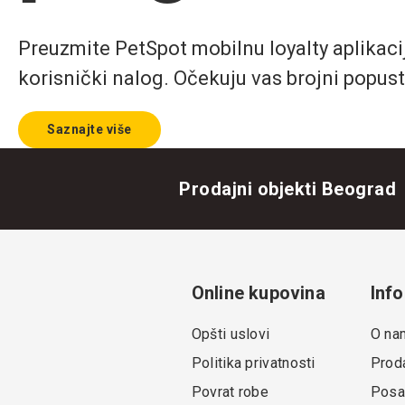
Preuzmite PetSpot mobilnu loyalty aplikaciju
korisnički nalog. Očekuju vas brojni popust
Saznajte više
Prodajni objekti Beograd
Online kupovina
Info
Opšti uslovi
O na
Politika privatnosti
Proda
Povrat robe
Posa