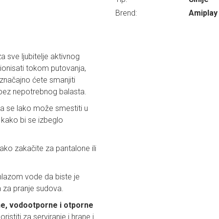
Brend:
Amiplay
a sve ljubitelje aktivnog
onisati tokom putovanja,
, značajno ćete smanjiti
 bez nepotrebnog balasta.
da se lako može smestiti u
 kako bi se izbeglo
ko zakačite za pantalone ili
mlazom vode da biste je
a za pranje sudova.
ne, vodootporne i otporne
istiti za serviranje i hrane i