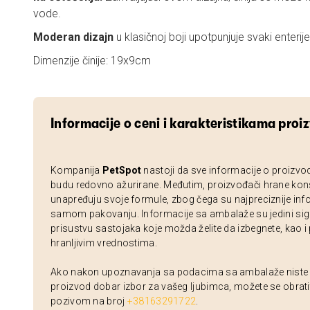
vode.
Moderan dizajn
u klasičnoj boji upotpunjuje svaki enterij
Dimenzije činije: 19x9cm
Informacije o ceni i karakteristikama proi
Kompanija
PetSpot
nastoji da sve informacije o proizvo
budu redovno ažurirane. Međutim, proizvođači hrane kon
unapređuju svoje formule, zbog čega su najpreciznije inf
samom pakovanju. Informacije sa ambalaže su jedini sig
prisustvu sastojaka koje možda želite da izbegnete, kao i
hranljivim vrednostima.
Ako nakon upoznavanja sa podacima sa ambalaže niste si
proizvod dobar izbor za vašeg ljubimca, možete se obrati
pozivom na broj
+38163291722
.