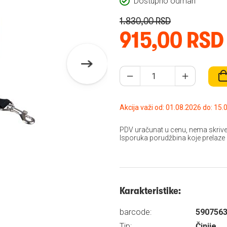
Dostupno odmah
1.830,00 RSD
915,00 RSD
Akcija važi od: 01.08
PDV uračunat u cenu, nema skrive
Isporuka porudžbina koje prelaze
Karakteristike:
barcode:
590756
Tip:
Činije