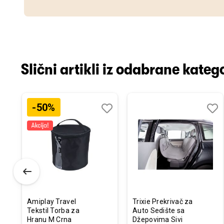
Slični artikli iz odabrane katego
-50%
odaj
poredi
Dodaj
Uporedi
Doda
Upor
u
u
istu
listu
listu
elja
želja
želja
Amiplay Travel
Trixie Prekrivač za
Tekstil Torba za
Auto Sedište sa
Hranu M Crna
Džepovima Sivi