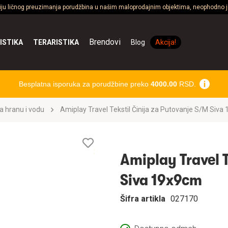
ciju ličnog preuzimanja porudžbina u našim maloprodajnim objektima, neophodno je
Brendovi
ISTIKA
TERARISTIKA
Blog
Akcija!
Besplatna isporuka za porudžbine preko
4000.00
RSD.
a hranu i vodu
Amiplay Travel Tekstil Činija za P
Lista
želja
Amiplay Travel Te
Siva 19x9cm
Šifra artikla
027170