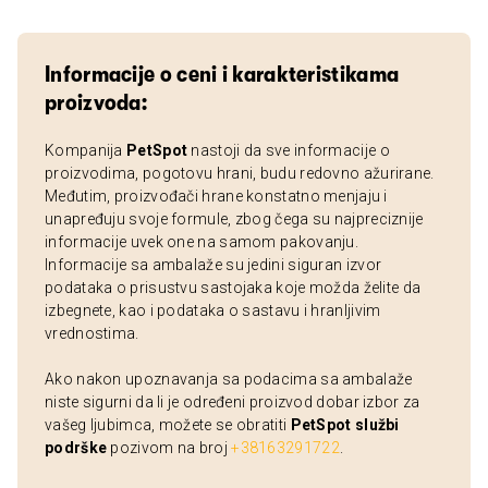
Informacije o ceni i karakteristikama
proizvoda:
Kompanija
PetSpot
nastoji da sve informacije o
proizvodima, pogotovu hrani, budu redovno ažurirane.
Međutim, proizvođači hrane konstatno menjaju i
unapređuju svoje formule, zbog čega su najpreciznije
informacije uvek one na samom pakovanju.
Informacije sa ambalaže su jedini siguran izvor
podataka o prisustvu sastojaka koje možda želite da
izbegnete, kao i podataka o sastavu i hranljivim
vrednostima.
Ako nakon upoznavanja sa podacima sa ambalaže
niste sigurni da li je određeni proizvod dobar izbor za
vašeg ljubimca, možete se obratiti
PetSpot službi
podrške
pozivom na broj
+38163291722
.