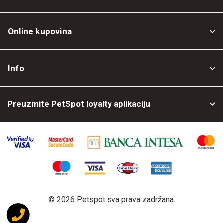
Online kupovina
Opšti uslovi
Info
Politika privatnosti
O nama
Povrat robe
Preuzmite PetSpot loyalty aplikaciju
Prodajni objekti
Posao kod nas
©
2026 Petspot sva prava zadržana.