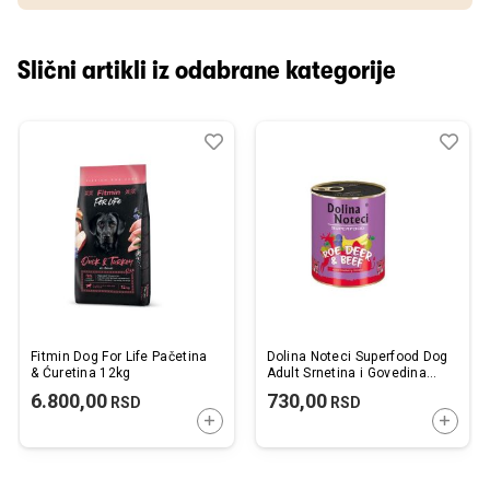
Slični artikli iz odabrane kategorije
Dodaj
Uporedi
Dod
Upo
u
u
listu
listu
želja
želj
Fitmin Dog For Life Pačetina
Dolina Noteci Superfood Dog
& Ćuretina 12kg
Adult Srnetina i Govedina
800g
6.800,00
730,00
RSD
RSD
DODAJTE U KORPU
DODAJ