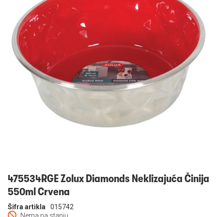
Prijavi se
475534RGE Zolux Diamonds Neklizajuća Činija
550ml Crvena
Šifra artikla
015742
Nema na stanju