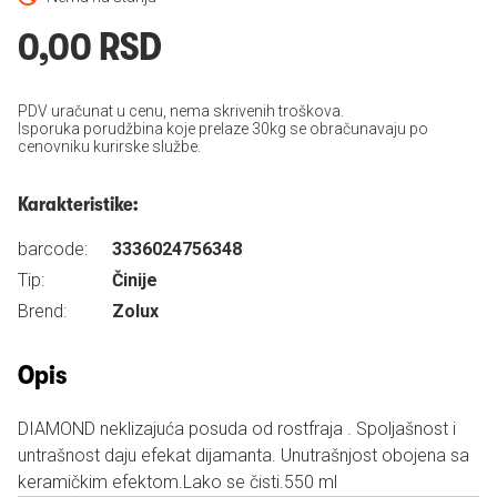
0,00 RSD
PDV uračunat u cenu, nema skrivenih troškova.
Isporuka porudžbina koje prelaze 30kg se obračunavaju po
cenovniku kurirske službe.
Karakteristike:
barcode:
3336024756348
Tip:
Činije
Brend:
Zolux
Opis
DIAMOND neklizajuća posuda od rostfraja . Spoljašnost i
untrašnost daju efekat dijamanta. Unutrašnjost obojena sa
keramičkim efektom.Lako se čisti.550 ml