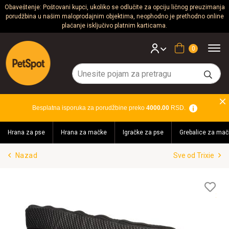
Obaveštenje: Poštovani kupci, ukoliko se odlučite za opciju ličnog preuzimanja
porudžbina u našim maloprodajnim objektima, neophodno je prethodno online
Psi
plaćanje isključivo platnim karticama.
Mačke
Korpa
Glodari
Ptice
Besplatna isporuka za porudžbine preko
4000.00
RSD.
Akvaristika
Hrana za pse
Hrana za mačke
Igračke za pse
Grebalice za mač
Teraristika
Nazad
Sve od Trixie
Brendovi
Blog
Lis
želj
Akcija!