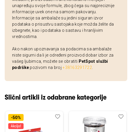
unapređuju svoje formule, zbog čega su najpreciznije
informacije uvek one na samom pakovanju.
Informacije sa ambalaže su jedini siguran izvor
podataka o prisustvu sastojaka koje možda želite da
izbegnete, kao i podataka o sastavu i hranljivim
vrednostima.
Ako nakon upoznavanja sa podacima sa ambalaže
niste sigurni da li je određeni proizvod dobar izbor za
vašeg ljubimca, možete se obratiti
PetSpot službi
podrške
pozivom na broj
+38163291722
.
Slični artikli iz odabrane kategorije
Dodaj
Uporedi
Dod
Upo
-50%
u
u
listu
listu