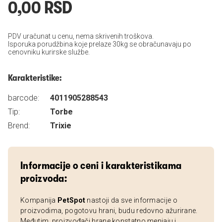
0,00 RSD
PDV uračunat u cenu, nema skrivenih troškova.
Isporuka porudžbina koje prelaze 30kg se obračunavaju po
cenovniku kurirske službe.
Karakteristike:
barcode:
4011905288543
Tip:
Torbe
Brend:
Trixie
Informacije o ceni i karakteristikama
proizvoda:
Kompanija
PetSpot
nastoji da sve informacije o
proizvodima, pogotovu hrani, budu redovno ažurirane.
Međutim, proizvođači hrane konstatno menjaju i