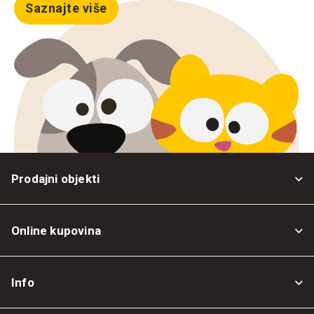
Saznajte više
Prodajni objekti
Online kupovina
Opšti uslovi
Info
Politika privatnosti