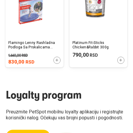
želja
želj
Flamingo Lenny Rashladna
Platinum Fit-Sticks
Podloga Sa Prskalicama
Chicken&Rabbit 300g
Plava 100cm
790,00
RSD
1.660,00
RSD
DODAJTE U KORPU
DODAJ
830,00
RSD
Loyalty program
Preuzmite PetSpot mobilnu loyalty aplikaciju i registrujte
korisnički nalog. Očekuju vas brojni popusti i pogodnosti.