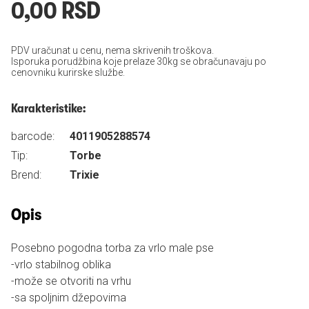
0,00 RSD
PDV uračunat u cenu, nema skrivenih troškova.
Isporuka porudžbina koje prelaze 30kg se obračunavaju po
cenovniku kurirske službe.
Karakteristike:
barcode:
4011905288574
Tip:
Torbe
Brend:
Trixie
Opis
Posebno pogodna torba za vrlo male pse
-vrlo stabilnog oblika
-može se otvoriti na vrhu
-sa spoljnim džepovima