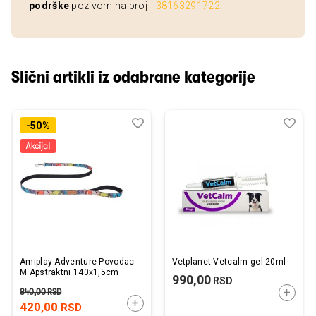
podrške
pozivom na broj
+38163291722
.
Slični artikli iz odabrane kategorije
Dodaj
Uporedi
Dod
Upo
-50%
u
u
listu
listu
želja
želj
Amiplay Adventure Povodac
Vetplanet Vetcalm gel 20ml
M Apstraktni 140x1,5cm
990,00
RSD
840,00
RSD
DODAJ
DODAJTE U KORPU
420,00
RSD