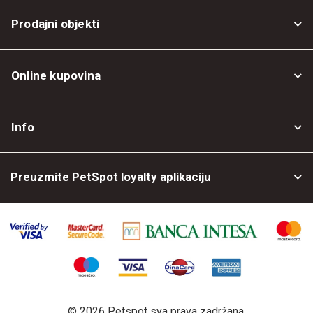
Prodajni objekti
Online kupovina
Opšti uslovi
Info
Politika privatnosti
O nama
Povrat robe
Preuzmite PetSpot loyalty aplikaciju
Prodajni objekti
Posao kod nas
©
2026 Petspot sva prava zadržana.