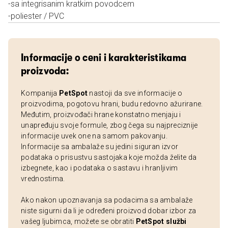
-sa integrisanim kratkim povodcem
-poliester / PVC
Informacije o ceni i karakteristikama
proizvoda:
Kompanija
PetSpot
nastoji da sve informacije o
proizvodima, pogotovu hrani, budu redovno ažurirane.
Međutim, proizvođači hrane konstatno menjaju i
unapređuju svoje formule, zbog čega su najpreciznije
informacije uvek one na samom pakovanju.
Informacije sa ambalaže su jedini siguran izvor
podataka o prisustvu sastojaka koje možda želite da
izbegnete, kao i podataka o sastavu i hranljivim
vrednostima.
Ako nakon upoznavanja sa podacima sa ambalaže
niste sigurni da li je određeni proizvod dobar izbor za
vašeg ljubimca, možete se obratiti
PetSpot službi