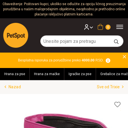
Obaveštenje: Poštovani kupci, ukoliko se odlučite za opciju ličnog preuzimanja
porudžbina u našim maloprodajnim objektima, neophodno je prethodno online
Psi
plaćanje isključivo platnim karticama.
Mačke
Korpa
Glodari
Ptice
Besplatna isporuka za porudžbine preko
4000.00
RSD.
Akvaristika
Hrana za pse
Hrana za mačke
Igračke za pse
Grebalice za mač
Teraristika
Nazad
Sve od Trixie
Brendovi
Blog
Lis
želj
Akcija!