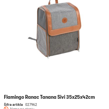
Prijavi se
Flamingo Ranac Tanana Sivi 35x25x42cm
Šifra artikla
027962