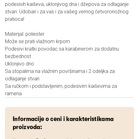
podesivih kaiševa, uklonjivog dna i džepova za odlaganje
stvari. Udoban i za vas i za vašeg vernog četvoronožnog
pratioca!
Materijal: poliester
Može se prati vlažnom krpom
Podesivi kratki povodac sa karabinerom za dodatnu
bezbednost
Uklonjivo dno
Sa stopalima na vlažnim površinama i 2 odeljka za
odlaganje stvari
Sa ručkom i podstavljenim, podesivim kaiševima za
ramena
Informacije o ceni i karakteristikama
proizvoda: