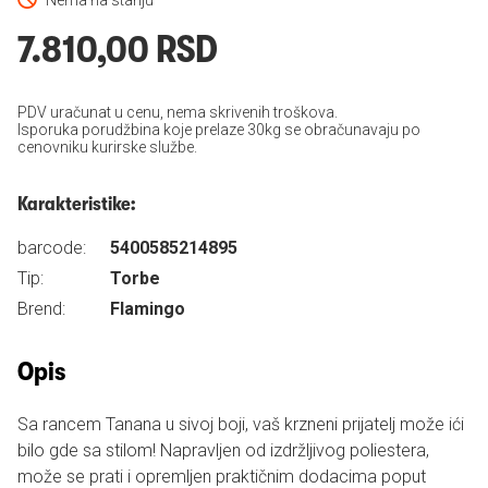
Nema na stanju
7.810,00 RSD
PDV uračunat u cenu, nema skrivenih troškova.
Isporuka porudžbina koje prelaze 30kg se obračunavaju po
cenovniku kurirske službe.
Karakteristike:
barcode:
5400585214895
Tip:
Torbe
Brend:
Flamingo
Opis
Sa rancem Tanana u sivoj boji, vaš krzneni prijatelj može ići
bilo gde sa stilom! Napravljen od izdržljivog poliestera,
može se prati i opremljen praktičnim dodacima poput