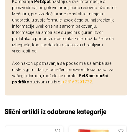
Kompanija
PetSpot
nastoji da sve informacije o
proizvodima, pogotovu hrani, budu redovno ažurirane.
Međutim, proizvođači hrane konstatno menjaju i
unapređuju svoje formule, zbog čega su najpreciznije
informacije uvek one na samom pakovanju.
Informacije sa ambalaže su jedini siguran izvor
podataka o prisustvu sastojaka koje možda želite da
izbegnete, kao i podataka o sastavu i hranljivim
vrednostima.
Ako nakon upoznavanja sa podacima sa ambalaže
niste sigurni da li je određeni proizvod dobar izbor za
vašeg ljubimca, možete se obratiti
PetSpot službi
podrške
pozivom na broj
+38163291722
.
Slični artikli iz odabrane kategorije
Dodaj
Uporedi
Dod
Upo