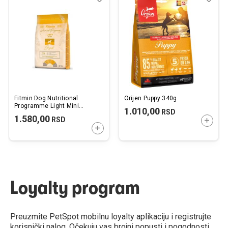
u
u
listu
listu
želja
želj
Fitmin Dog Nutritional
Orijen Puppy 340g
Programme Light Mini
1.010,00
RSD
Piletina 2,5kg
1.580,00
RSD
DODAJ
DODAJTE U KORPU
Loyalty program
Preuzmite PetSpot mobilnu loyalty aplikaciju i registrujte
korisnički nalog. Očekuju vas brojni popusti i pogodnosti.