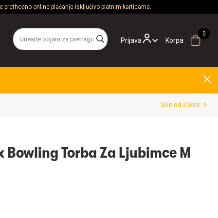
 prethodno online plaćanje isključivo platnim karticama.
Prijava
Korpa
Sve od Zolux
 Bowling Torba Za Ljubimce M