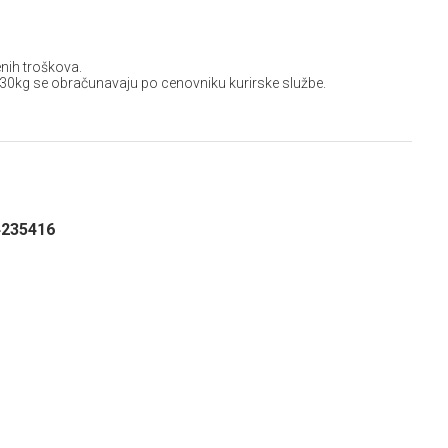
nih troškova.
 30kg se obračunavaju po cenovniku kurirske službe.
4235416