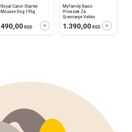
Royal Canin Starter
MyFamily Basic
Cal
Mousse Dog 195g
Privezak Za
Cla
Graviranje Veliko
Jag
Srce Hromirani
 U KORPU
DODAJTE U KORPU
DODAJTE U 
490,00
1.390,00
8
RSD
RSD
Mesing