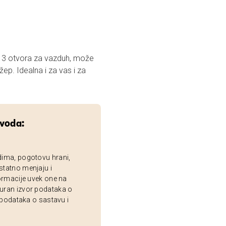
 3 otvora za vazduh, može
 džep. Idealna i za vas i za
zvoda:
dima, pogotovu hrani,
statno menjaju i
ormacije uvek one na
uran izvor podataka o
 podataka o sastavu i