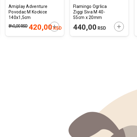
Amiplay Adventure
Flamingo Ogrlica
Povodac M Kockice
Ziggi Siva M 40-
140x1,5cm
55cm x 20mm
JTE U KORPU
DODAJTE U KORPU
DODAJTE
420,00
440,00
840,00
RSD
RSD
RSD