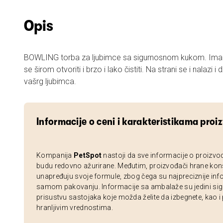
Opis
BOWLING torba za ljubimce sa sigurnosnom kukom. Ima
se širom otvoriti i brzo i lako čistiti. Na strani se i nalazi i
vašrg ljubimca.
Informacije o ceni i karakteristikama proi
Kompanija
PetSpot
nastoji da sve informacije o proizvo
budu redovno ažurirane. Međutim, proizvođači hrane kon
unapređuju svoje formule, zbog čega su najpreciznije inf
samom pakovanju. Informacije sa ambalaže su jedini sig
prisustvu sastojaka koje možda želite da izbegnete, kao i
hranljivim vrednostima.