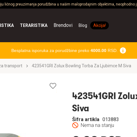
ciju ličnog preuzimanja porudžbina u našim maloprodajnim objektima, neophodno je
Brendovi
ISTIKA
TERARISTIKA
Blog
Akcija!
Besplatna isporuka za porudžbine preko
4000.00
RSD.
a transport
423541GRI Zolux Bowling Torba Za Ljubimce M Siva
Lista
želja
423541GRI Zolux
Siva
Šifra artikla
013883
Nema na stanju