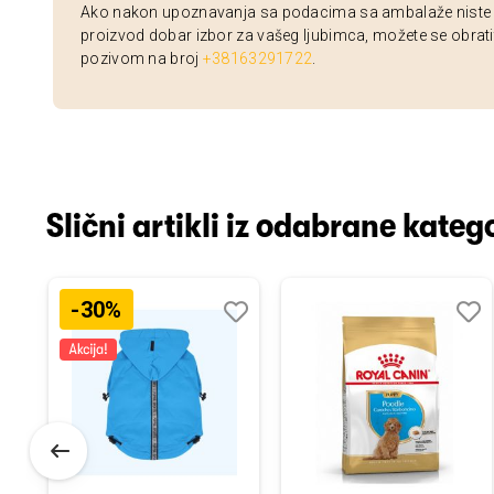
Ako nakon upoznavanja sa podacima sa ambalaže niste si
proizvod dobar izbor za vašeg ljubimca, možete se obrati
pozivom na broj
+38163291722
.
Slični artikli iz odabrane katego
-30%
odaj
poredi
Dodaj
Uporedi
Doda
Upor
u
u
istu
listu
listu
elja
želja
želja