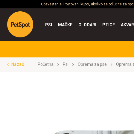
Obaveštenje: Poštovani kupci, ukoliko se odlučite za op
PSI
MAČKE
GLODARI
PTICE
AKVAR
Nazad
Početna
Psi
Oprema za pse
Oprema z