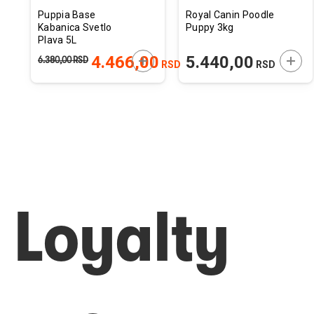
Puppia Base
Royal Canin Poodle
Kabanica Svetlo
Puppy 3kg
Plava 5L
57x94x62cm
ODAJTE U KORPU
DODAJTE U KORPU
DODA
4.466,00
5.440,00
6.380,00
RSD
RSD
RSD
Loyalty