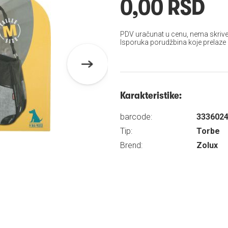
0,00 RSD
PDV uračunat u cenu, nema skrive
Isporuka porudžbina koje prelaze
Karakteristike:
barcode:
333602
Tip:
Torbe
Brend:
Zolux