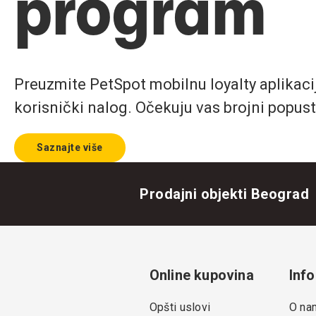
program
Preuzmite PetSpot mobilnu loyalty aplikaciju
korisnički nalog. Očekuju vas brojni popust
Saznajte više
Prodajni objekti Beograd
Online kupovina
Info
Opšti uslovi
O na