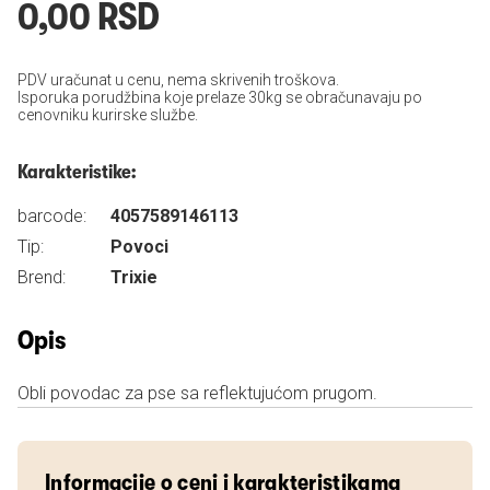
0,00 RSD
PDV uračunat u cenu, nema skrivenih troškova.
Isporuka porudžbina koje prelaze 30kg se obračunavaju po
cenovniku kurirske službe.
Karakteristike:
barcode:
4057589146113
Tip:
Povoci
Brend:
Trixie
Opis
Obli povodac za pse sa reflektujućom prugom.
Informacije o ceni i karakteristikama