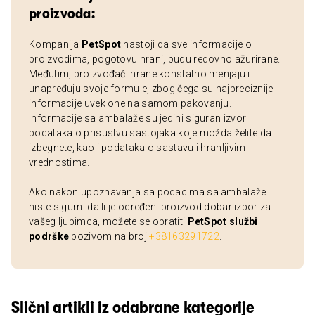
proizvoda:
Kompanija
PetSpot
nastoji da sve informacije o
proizvodima, pogotovu hrani, budu redovno ažurirane.
Međutim, proizvođači hrane konstatno menjaju i
unapređuju svoje formule, zbog čega su najpreciznije
informacije uvek one na samom pakovanju.
Informacije sa ambalaže su jedini siguran izvor
podataka o prisustvu sastojaka koje možda želite da
izbegnete, kao i podataka o sastavu i hranljivim
vrednostima.
Ako nakon upoznavanja sa podacima sa ambalaže
niste sigurni da li je određeni proizvod dobar izbor za
vašeg ljubimca, možete se obratiti
PetSpot službi
podrške
pozivom na broj
+38163291722
.
Slični artikli iz odabrane kategorije