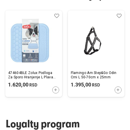
Dodaj
Uporedi
Dod
Upo
u
u
listu
listu
želja
želj
474604BLE Zolux Podloga
Flamingo Am Step&Go Odin
Za Sporo Hranjenje L Plava
Crni L 50-70cm x 25mm
30x30cm
1.620,00
1.395,00
RSD
RSD
DODAJTE U KORPU
DODAJ
Loyalty program