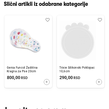
Slični artikli iz odabrane kategorije
Dodaj
Uporedi
Dod
Upo
u
u
listu
listu
želja
želj
Genia Funcol Žaštitna
Trixie Silikonski Poklopac
Kragna za Pse 20cm
10,6cm
800,00
290,00
RSD
RSD
DODAJTE U KORPU
DODAJ