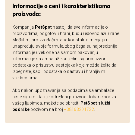
Informacije o ceni i karakteristikama
proizvoda:
Kompanija
PetSpot
nastoji da sve informacije o
proizvodima, pogotovu hrani, budu redovno ažurirane.
Međutim, proizvođači hrane konstatno menjaju i
unapređuju svoje formule, zbog čega su najpreciznije
informacije uvek one na samom pakovanju.
Informacije sa ambalaže su jedini siguran izvor
podataka o prisustvu sastojaka koje možda želite da
izbegnete, kao i podataka o sastavu i hranljivim
vrednostima.
Ako nakon upoznavanja sa podacima sa ambalaže
niste sigurni da li je određeni proizvod dobar izbor za
vašeg ljubimca, možete se obratiti
PetSpot službi
podrške
pozivom na broj
+38163291722
.