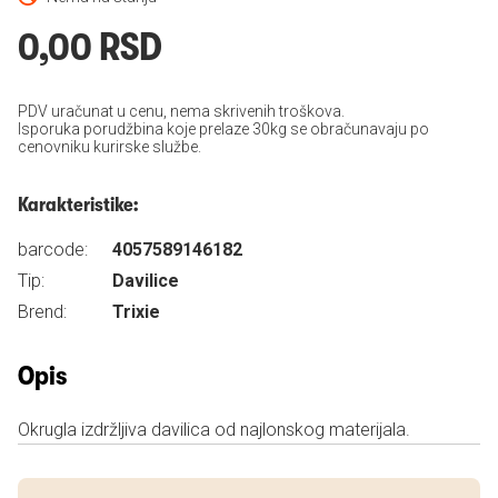
0,00 RSD
PDV uračunat u cenu, nema skrivenih troškova.
Isporuka porudžbina koje prelaze 30kg se obračunavaju po
cenovniku kurirske službe.
Karakteristike:
barcode:
4057589146182
Tip:
Davilice
Brend:
Trixie
Opis
Okrugla izdržljiva davilica od najlonskog materijala.