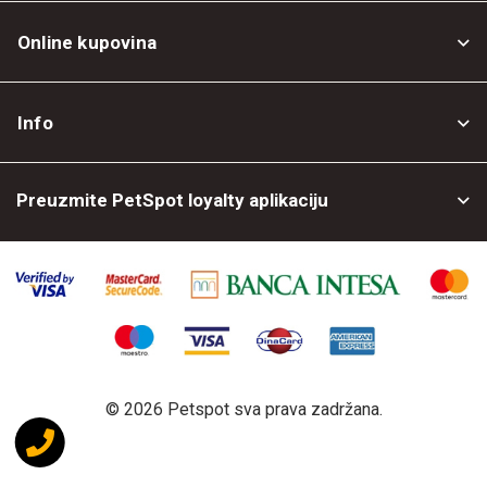
Online kupovina
Opšti uslovi
Info
Politika privatnosti
O nama
Povrat robe
Preuzmite PetSpot loyalty aplikaciju
Prodajni objekti
Posao kod nas
©
2026 Petspot sva prava zadržana.