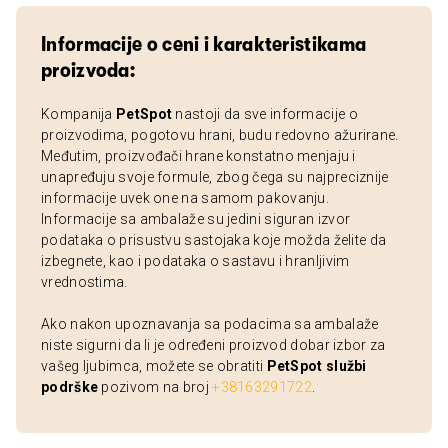
Informacije o ceni i karakteristikama
proizvoda:
Kompanija
PetSpot
nastoji da sve informacije o
proizvodima, pogotovu hrani, budu redovno ažurirane.
Međutim, proizvođači hrane konstatno menjaju i
unapređuju svoje formule, zbog čega su najpreciznije
informacije uvek one na samom pakovanju.
Informacije sa ambalaže su jedini siguran izvor
podataka o prisustvu sastojaka koje možda želite da
izbegnete, kao i podataka o sastavu i hranljivim
vrednostima.
Ako nakon upoznavanja sa podacima sa ambalaže
niste sigurni da li je određeni proizvod dobar izbor za
vašeg ljubimca, možete se obratiti
PetSpot službi
podrške
pozivom na broj
+38163291722
.