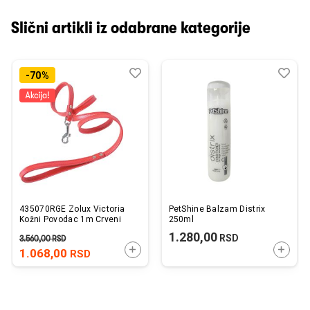
Slični artikli iz odabrane kategorije
Dodaj
Uporedi
Dod
Upo
-70%
u
u
listu
listu
želja
želj
435070RGE Zolux Victoria
PetShine Balzam Distrix
Kožni Povodac 1m Crveni
250ml
1.280,00
RSD
3.560,00
RSD
DODAJTE U KORPU
DODAJ
1.068,00
RSD