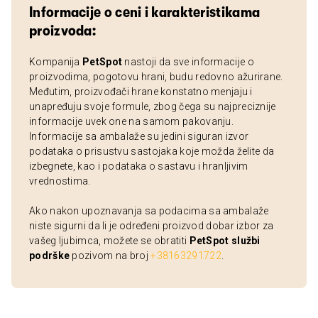
Informacije o ceni i karakteristikama
proizvoda:
Kompanija
PetSpot
nastoji da sve informacije o
proizvodima, pogotovu hrani, budu redovno ažurirane.
Međutim, proizvođači hrane konstatno menjaju i
unapređuju svoje formule, zbog čega su najpreciznije
informacije uvek one na samom pakovanju.
Informacije sa ambalaže su jedini siguran izvor
podataka o prisustvu sastojaka koje možda želite da
izbegnete, kao i podataka o sastavu i hranljivim
vrednostima.
Ako nakon upoznavanja sa podacima sa ambalaže
niste sigurni da li je određeni proizvod dobar izbor za
vašeg ljubimca, možete se obratiti
PetSpot službi
podrške
pozivom na broj
+38163291722
.