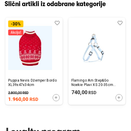
Slični artikli iz odabrane kategorije
Dodaj
Uporedi
Dod
Upo
-30%
u
u
listu
listu
želja
želj
Puppia Nevis Džemper Bordo
Flamingo Am Step&Go
XL39x47x34cm
Noekie Plavi XS 20-35cm
10mm
740,00
RSD
2.800,00
RSD
DODAJTE U KORPU
DODAJ
1.960,00
RSD