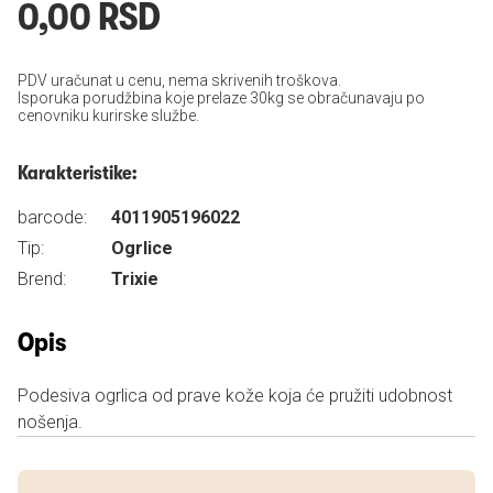
0,00 RSD
PDV uračunat u cenu, nema skrivenih troškova.
Isporuka porudžbina koje prelaze 30kg se obračunavaju po
cenovniku kurirske službe.
Karakteristike:
barcode:
4011905196022
Tip:
Ogrlice
Brend:
Trixie
Opis
Podesiva ogrlica od prave kože koja će pružiti udobnost
nošenja.