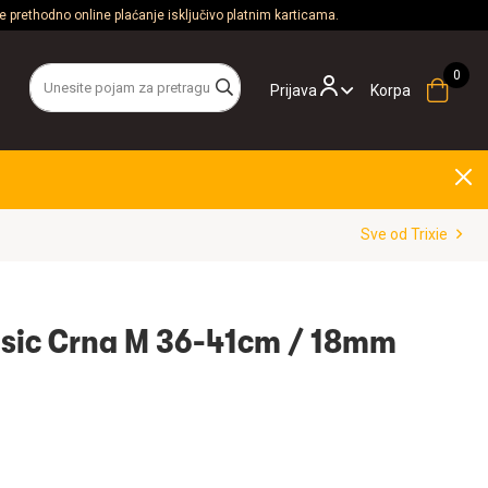
 prethodno online plaćanje isključivo platnim karticama.
Prijava
Korpa
Sve od Trixie
Basic Crna M 36-41cm / 18mm