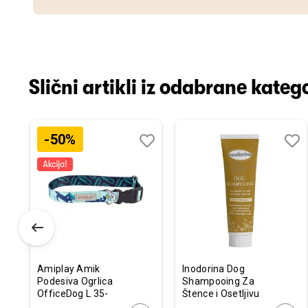
Slični artikli iz odabrane katego
-50%
odaj
poredi
Dodaj
Uporedi
Doda
Upor
u
u
istu
listu
listu
elja
želja
želja
Amiplay Amik
Inodorina Dog
Podesiva Ogrlica
Shampooing Za
OfficeDog L 35-
Štence i Osetljivu
50cm x 2,5cm
Dlaku 250ml