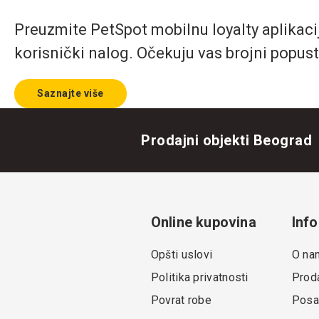
Preuzmite PetSpot mobilnu loyalty aplikaciju
korisnički nalog. Očekuju vas brojni popust
Saznajte više
Prodajni objekti Beograd
Online kupovina
Info
Opšti uslovi
O na
Politika privatnosti
Proda
Povrat robe
Posa