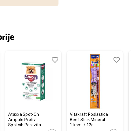
rije
j
edi
Dodaj
Uporedi
Dodaj
Uporedi
u
u
listu
listu
želja
želja
Ataxxa Spot-On
Vitakraft Poslastica
Ampule Protiv
Beef Stick Mineral
Spoljnih Parazita
1 kom. / 12g
za Pse do 4kg