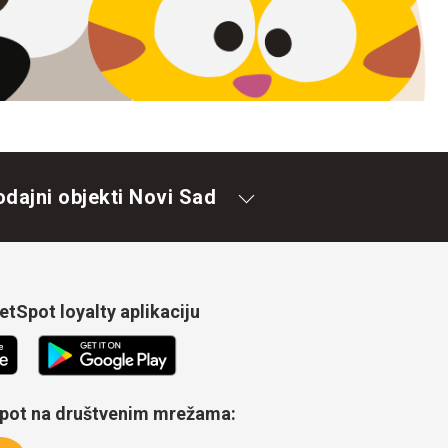
odajni objekti Novi Sad
tSpot loyalty aplikaciju
Spot na društvenim mrežama: