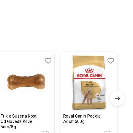
Dodaj
Uporedi
Dodaj
Uporedi
u
u
listu
listu
želja
želja
Trixie Sušena Kost
Royal Canin Poodle
4Ve
Od Goveđe Kože
Adult 500g
Su
5cm/8g
Vet
Hep