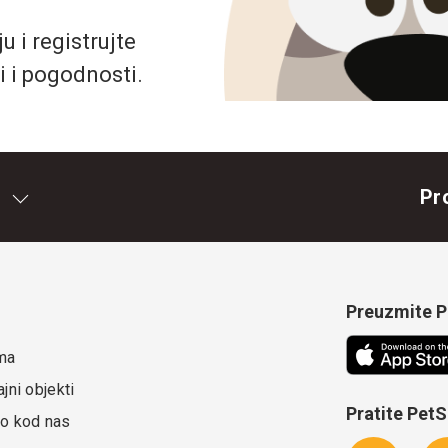
 i registrujte
i i pogodnosti.
Pr
Preuzmite Pe
ma
jni objekti
Pratite Pet
o kod nas