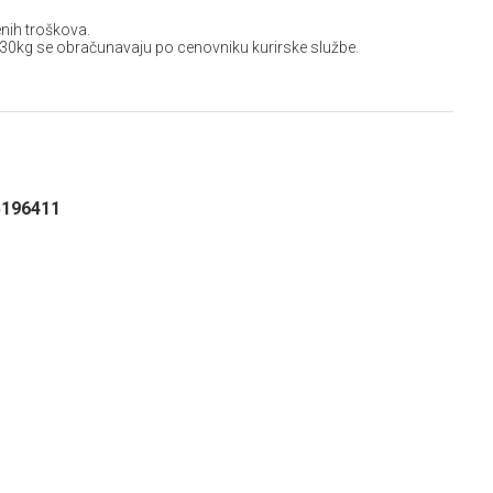
nih troškova.
 30kg se obračunavaju po cenovniku kurirske službe.
5196411