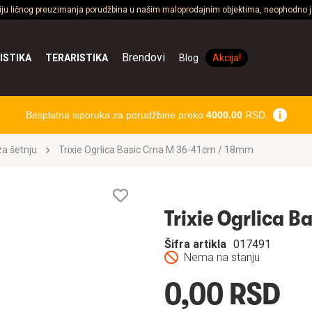
ciju ličnog preuzimanja porudžbina u našim maloprodajnim objektima, neophodno je
Brendovi
ISTIKA
TERARISTIKA
Blog
Akcija!
Besplatna isporuka za porudžbine preko
4000.00
RSD.
a šetnju
Trixie Ogrlica Basic Crna M 36-41cm / 18mm
Lista
želja
Trixie Ogrlica 
Šifra artikla
017491
Nema na stanju
0,00 RSD