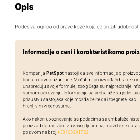
Opis
Podesiva ogrlica od prave kože koja će pružiti udobnost
Informacije o ceni i karakteristikama proi
Kompanija
PetSpot
nastoji da sve informacije o proizvo
budu redovno ažurirane. Međutim, proizvođači hrane kon
unapređuju svoje formule, zbog čega su najpreciznije inf
samom pakovanju. Informacije sa ambalaže su jedini sig
prisustvu sastojaka koje možda želite da izbegnete, kao i
hranljivim vrednostima.
Ako nakon upoznavanja sa podacima sa ambalaže niste si
proizvod dobar izbor za vašeg ljubimca, možete se obrati
pozivom na broj
+38163291722
.