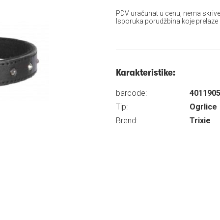
PDV uračunat u cenu, nema skrive
Isporuka porudžbina koje prelaze
Karakteristike:
barcode:
401190
Tip:
Ogrlice
Brend:
Trixie