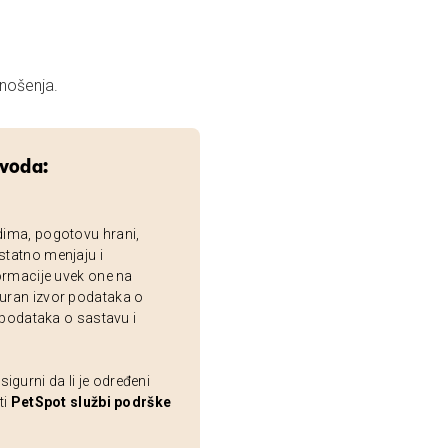
 nošenja.
zvoda:
dima, pogotovu hrani,
statno menjaju i
ormacije uvek one na
uran izvor podataka o
 podataka o sastavu i
gurni da li je određeni
ti
PetSpot službi podrške