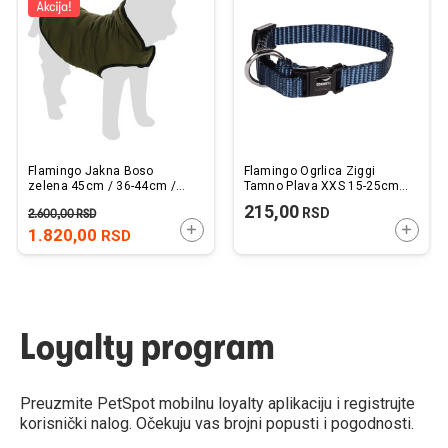
listu
listu
želja
želj
Flamingo Jakna Boso
Flamingo Ogrlica Ziggi
zelena 45cm / 36-44cm /
Tamno Plava XXS 15-25cm x
58-64cm
10mm
215,00
RSD
2.600,00
RSD
DODAJTE U KORPU
DODAJ
1.820,00
RSD
Loyalty program
Preuzmite PetSpot mobilnu loyalty aplikaciju i registrujte
korisnički nalog. Očekuju vas brojni popusti i pogodnosti.