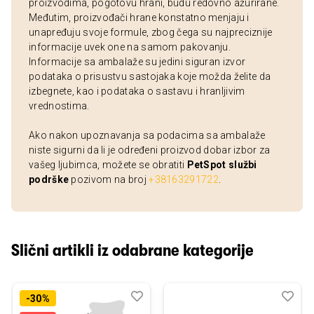
proizvodima, pogotovu hrani, budu redovno ažurirane.
Međutim, proizvođači hrane konstatno menjaju i
unapređuju svoje formule, zbog čega su najpreciznije
informacije uvek one na samom pakovanju.
Informacije sa ambalaže su jedini siguran izvor
podataka o prisustvu sastojaka koje možda želite da
izbegnete, kao i podataka o sastavu i hranljivim
vrednostima.
Ako nakon upoznavanja sa podacima sa ambalaže
niste sigurni da li je određeni proizvod dobar izbor za
vašeg ljubimca, možete se obratiti
PetSpot službi
podrške
pozivom na broj
+38163291722
.
Slični artikli iz odabrane kategorije
Dodaj
Uporedi
Dod
Upo
-30%
u
u