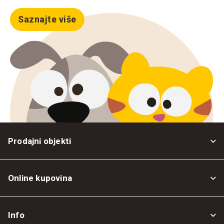
Saznajte više
Prodajni objekti
Online kupovina
Opšti uslovi
Info
Politika privatnosti