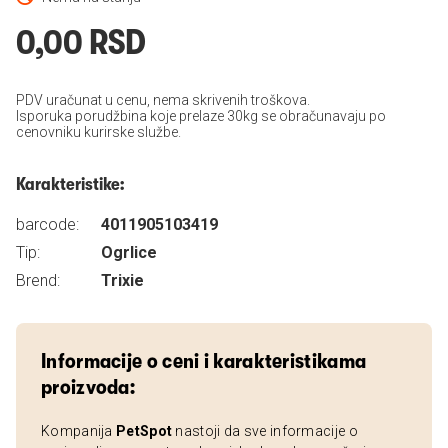
0,00 RSD
PDV uračunat u cenu, nema skrivenih troškova.
Isporuka porudžbina koje prelaze 30kg se obračunavaju po
cenovniku kurirske službe.
Karakteristike:
barcode:
4011905103419
Tip:
Ogrlice
Brend:
Trixie
Informacije o ceni i karakteristikama
proizvoda:
Kompanija
PetSpot
nastoji da sve informacije o