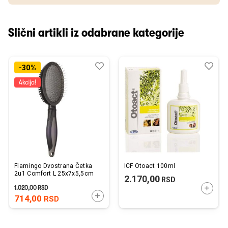
Slični artikli iz odabrane kategorije
Dodaj
Uporedi
Dod
Upo
-30%
u
u
listu
listu
želja
želj
Flamingo Dvostrana Četka
ICF Otoact 100ml
2u1 Comfort L 25x7x5,5cm
2.170,00
RSD
1.020,00
RSD
DODAJ
DODAJTE U KORPU
714,00
RSD