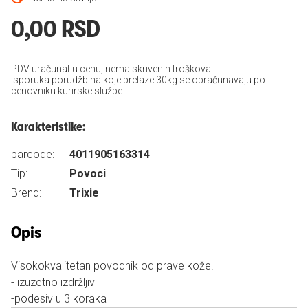
0,00 RSD
PDV uračunat u cenu, nema skrivenih troškova.
Isporuka porudžbina koje prelaze 30kg se obračunavaju po
cenovniku kurirske službe.
Karakteristike:
barcode:
4011905163314
Tip:
Povoci
Brend:
Trixie
Opis
Visokokvalitetan povodnik od prave kože.
- izuzetno izdržljiv
-podesiv u 3 koraka