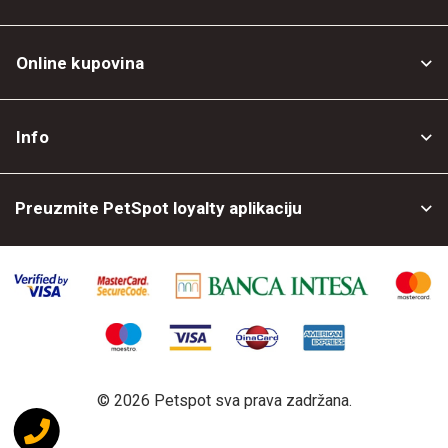
Online kupovina
Opšti uslovi
Info
Politika privatnosti
O nama
Povrat robe
Preuzmite PetSpot loyalty aplikaciju
Prodajni objekti
Posao kod nas
©
2026 Petspot sva prava zadržana.