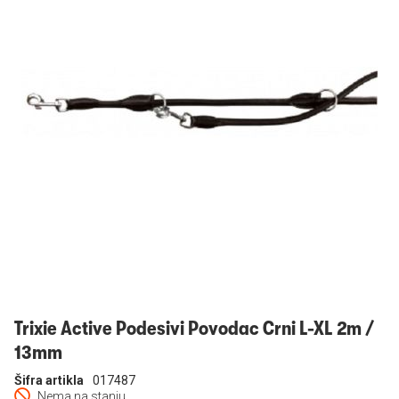
Prijavi se
Trixie Active Podesivi Povodac Crni L-XL 2m /
13mm
Šifra artikla
017487
Nema na stanju