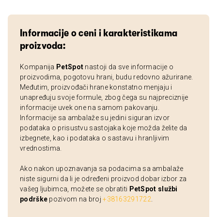
Informacije o ceni i karakteristikama
proizvoda:
Kompanija
PetSpot
nastoji da sve informacije o
proizvodima, pogotovu hrani, budu redovno ažurirane.
Međutim, proizvođači hrane konstatno menjaju i
unapređuju svoje formule, zbog čega su najpreciznije
informacije uvek one na samom pakovanju.
Informacije sa ambalaže su jedini siguran izvor
podataka o prisustvu sastojaka koje možda želite da
izbegnete, kao i podataka o sastavu i hranljivim
vrednostima.
Ako nakon upoznavanja sa podacima sa ambalaže
niste sigurni da li je određeni proizvod dobar izbor za
vašeg ljubimca, možete se obratiti
PetSpot službi
podrške
pozivom na broj
+38163291722
.