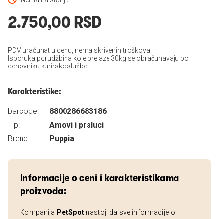
Nema na stanju
2.750,00 RSD
PDV uračunat u cenu, nema skrivenih troškova.
Isporuka porudžbina koje prelaze 30kg se obračunavaju po
cenovniku kurirske službe.
Karakteristike:
barcode:
8800286683186
Tip:
Amovi i prsluci
Brend:
Puppia
Informacije o ceni i karakteristikama
proizvoda:
Kompanija
PetSpot
nastoji da sve informacije o