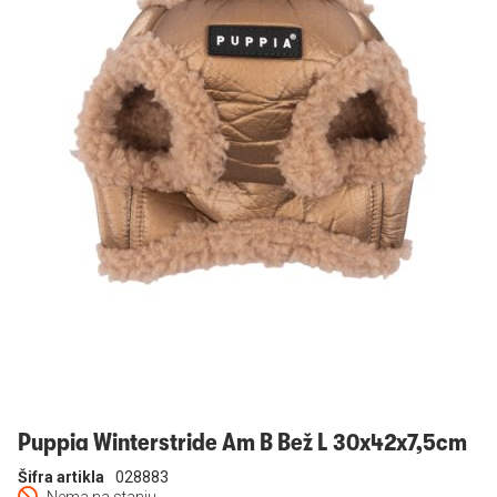
Prijavi se
Puppia Winterstride Am B Bež L 30x42x7,5cm
Šifra artikla
028883