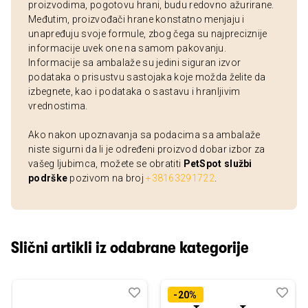
proizvodima, pogotovu hrani, budu redovno ažurirane.
Međutim, proizvođači hrane konstatno menjaju i
unapređuju svoje formule, zbog čega su najpreciznije
informacije uvek one na samom pakovanju.
Informacije sa ambalaže su jedini siguran izvor
podataka o prisustvu sastojaka koje možda želite da
izbegnete, kao i podataka o sastavu i hranljivim
vrednostima.
Ako nakon upoznavanja sa podacima sa ambalaže
niste sigurni da li je određeni proizvod dobar izbor za
vašeg ljubimca, možete se obratiti
PetSpot službi
podrške
pozivom na broj
+38163291722
.
Slični artikli iz odabrane kategorije
Dodaj
Uporedi
Dod
Upo
-20%
u
u