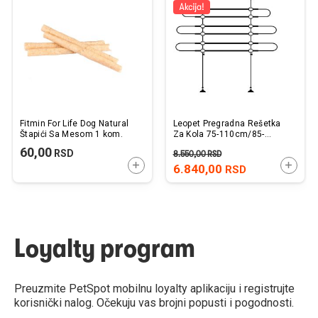
listu
listu
želja
želj
Fitmin For Life Dog Natural
Leopet Pregradna Rešetka
Štapići Sa Mesom 1 kom.
Za Kola 75-110cm/85-
140cm
60,00
RSD
8.550,00
RSD
DODAJTE U KORPU
DODAJ
6.840,00
RSD
Loyalty program
Preuzmite PetSpot mobilnu loyalty aplikaciju i registrujte
korisnički nalog. Očekuju vas brojni popusti i pogodnosti.