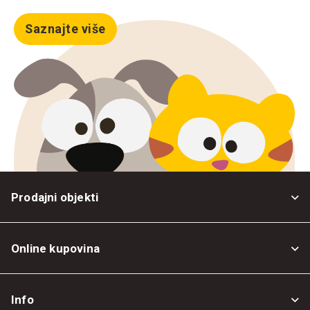
Saznajte više
Prodajni objekti
Online kupovina
Opšti uslovi
Info
Politika privatnosti