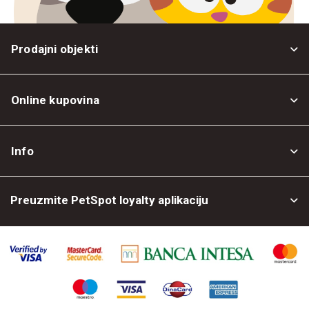
Prodajni objekti
Online kupovina
Opšti uslovi
Info
Politika privatnosti
O nama
Povrat robe
Preuzmite PetSpot loyalty aplikaciju
Prodajni objekti
Posao kod nas