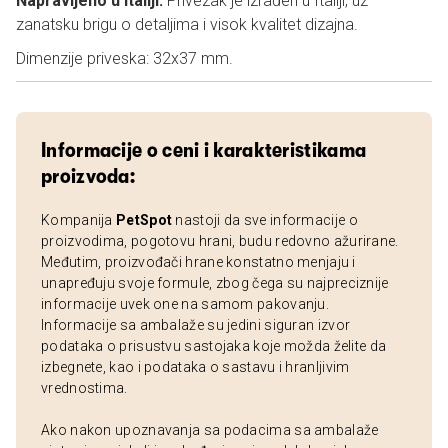
Napravljeno u Italiji:
Privezak je izrađen u Italiji, uz
zanatsku brigu o detaljima i visok kvalitet dizajna.
Dimenzije priveska: 32x37 mm.
Informacije o ceni i karakteristikama
proizvoda:
Kompanija
PetSpot
nastoji da sve informacije o
proizvodima, pogotovu hrani, budu redovno ažurirane.
Međutim, proizvođači hrane konstatno menjaju i
unapređuju svoje formule, zbog čega su najpreciznije
informacije uvek one na samom pakovanju.
Informacije sa ambalaže su jedini siguran izvor
podataka o prisustvu sastojaka koje možda želite da
izbegnete, kao i podataka o sastavu i hranljivim
vrednostima.
Ako nakon upoznavanja sa podacima sa ambalaže