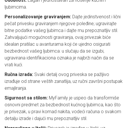
Udobnost:
Lagan i jednostavan za nošenje kućnim
ljubimcima.
Personalizovanje graviranjem:
Dajte jedinstvenost i lični
pečat privesku graviranjem njegove poleđine; ugravirajte
bitne podatke vašeg ljubimca i dajte mu prepoznatljiv stil.
Zahvaljujući mogućnosti graviranja, ovaj privezak biće
idealan pratilac u avanturama koji će ujedno osigurati
bezbednost vašeg ljubimca: u slučaju da se izgubi,
ugravirana identifikaciona oznaka je najbrži način da se
vrati kući.
Ručna izrada:
Svaki detalj ovog priveska se pažljivo
izrađuje od strane veštih zanatlija, uz ručni završni postupak
emajliranja.
Sigurnost sa stilom:
MyFamily je uspeo da transformiše
osnovni predmet za bezbednost kućnog ljubimca, kao što
je privezak, u pravi komad nakita, vodeći računa o svakom
detalju izrade i dajući mu prepoznatljiv stil.