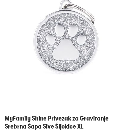
Prijavi se
MyFamily Shine Privezak za Graviranje
Srebrna Šapa Sive Šljokice XL