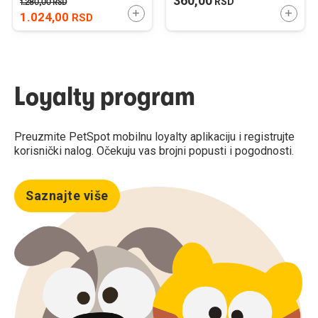
360,00
RSD
1.280,00
RSD
DODAJTE U KORPU
DODAJ
1.024,00
RSD
Loyalty program
Preuzmite PetSpot mobilnu loyalty aplikaciju i registrujte
korisnički nalog. Očekuju vas brojni popusti i pogodnosti.
Saznajte više