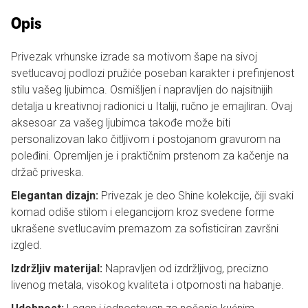
Opis
Privezak vrhunske izrade sa motivom šape na sivoj
svetlucavoj podlozi pružiće poseban karakter i prefinjenost
stilu vašeg ljubimca. Osmišljen i napravljen do najsitnijih
detalja u kreativnoj radionici u Italiji, ručno je emajliran. Ovaj
aksesoar za vašeg ljubimca takođe može biti
personalizovan lako čitljivom i postojanom gravurom na
poleđini. Opremljen je i praktičnim prstenom za kačenje na
držač priveska.
Elegantan dizajn:
Privezak je deo Shine kolekcije, čiji svaki
komad odiše stilom i elegancijom kroz svedene forme
ukrašene svetlucavim premazom za sofisticiran završni
izgled.
Izdržljiv materijal:
Napravljen od izdržljivog, precizno
livenog metala, visokog kvaliteta i otpornosti na habanje.