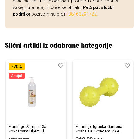
niste sigurni da li je određeni proizvod dobar izbor za
vašeg ljubimca, možete se obratiti
PetSpot službi
podrške
pozivom na broj
+38163291722
.
Slični artikli iz odabrane kategorije
Dodaj
Uporedi
Dod
Upo
-20%
u
u
listu
listu
želja
želj
Flamingo Šampon Sa
Flamingo Igračka Gumena
Kokosovim Uljem 1l
Koska sa Zvoncem Više
Boja 12cm