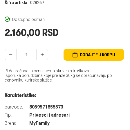
Šifra artikla
028267
Dostupno odmah
2.160,00 RSD
DODAJTE U KORPU
PDV uračunat u cenu, nema skrivenih troškova.
Isporuka porudžbina koje prelaze 30kg se obračunavaju po
cenovniku kurirske službe.
Karakteristike:
barcode:
8059571855573
Tip:
Privesci i adresari
Brend:
MyFamily