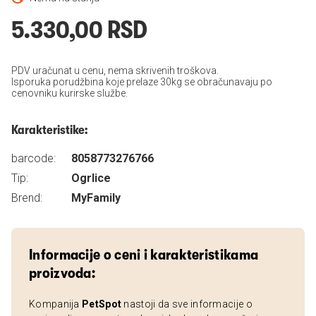
5.330,00 RSD
PDV uračunat u cenu, nema skrivenih troškova.
Isporuka porudžbina koje prelaze 30kg se obračunavaju po
cenovniku kurirske službe.
Karakteristike:
barcode:
8058773276766
Tip:
Ogrlice
Brend:
MyFamily
Informacije o ceni i karakteristikama
proizvoda:
Kompanija
PetSpot
nastoji da sve informacije o