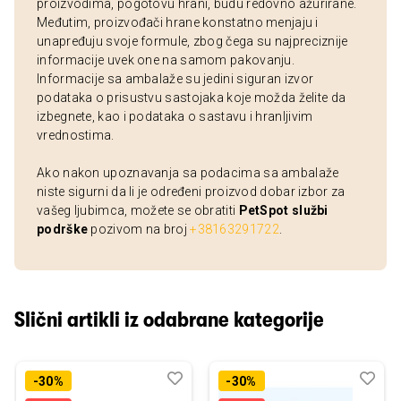
proizvodima, pogotovu hrani, budu redovno ažurirane.
Međutim, proizvođači hrane konstatno menjaju i
unapređuju svoje formule, zbog čega su najpreciznije
informacije uvek one na samom pakovanju.
Informacije sa ambalaže su jedini siguran izvor
podataka o prisustvu sastojaka koje možda želite da
izbegnete, kao i podataka o sastavu i hranljivim
vrednostima.
Ako nakon upoznavanja sa podacima sa ambalaže
niste sigurni da li je određeni proizvod dobar izbor za
vašeg ljubimca, možete se obratiti
PetSpot službi
podrške
pozivom na broj
+38163291722
.
Slični artikli iz odabrane kategorije
Dodaj
Uporedi
Dod
Upo
-30%
-30%
u
u