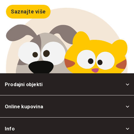
Saznajte više
Prodajni objekti
Online kupovina
Opšti uslovi
Info
Politika privatnosti