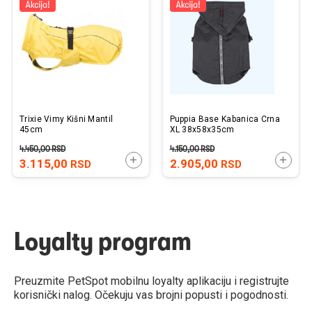
listu
listu
želja
želj
Trixie Vimy Kišni Mantil
Puppia Base Kabanica Crna
45cm
XL 38x58x35cm
4.450,00
RSD
4.150,00
RSD
DODAJTE U KORPU
DODAJ
3.115,00
2.905,00
RSD
RSD
Loyalty program
Preuzmite PetSpot mobilnu loyalty aplikaciju i registrujte
korisnički nalog. Očekuju vas brojni popusti i pogodnosti.