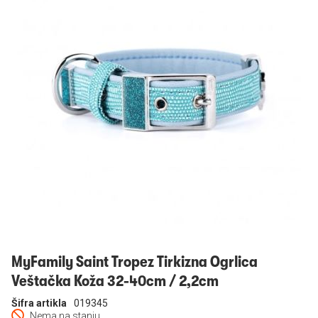
Prijavi se
MyFamily Saint Tropez Tirkizna Ogrlica
Veštačka Koža 32-40cm / 2,2cm
Šifra artikla
019345
Nema na stanju