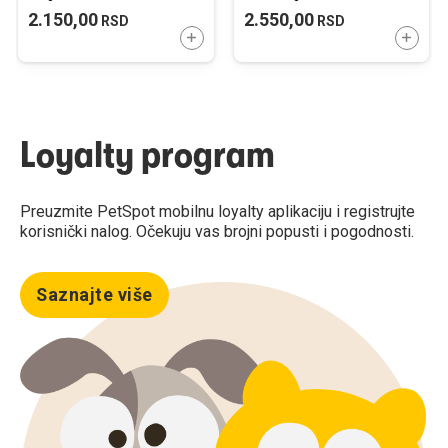
Mini Jagnjetina sa
2.150,00
2.550,00
RSD
RSD
Govedinom 2,5kg
DODAJTE U KORPU
DODAJ
Loyalty program
Preuzmite PetSpot mobilnu loyalty aplikaciju i registrujte
korisnički nalog. Očekuju vas brojni popusti i pogodnosti.
Saznajte više