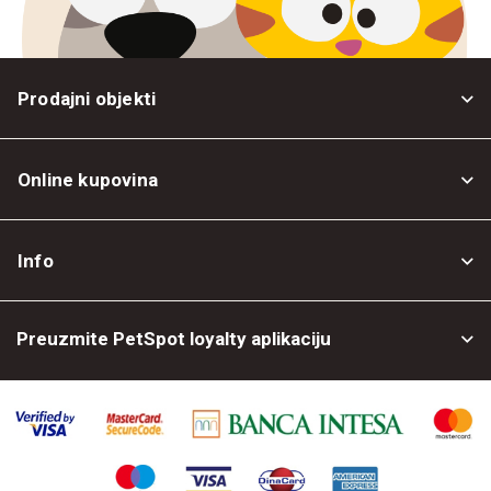
Prodajni objekti
Online kupovina
Opšti uslovi
Info
Politika privatnosti
O nama
Povrat robe
Preuzmite PetSpot loyalty aplikaciju
Prodajni objekti
Posao kod nas