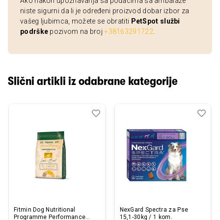
Ako nakon upoznavanja sa podacima sa ambalaže
niste sigurni da li je određeni proizvod dobar izbor za
vašeg ljubimca, možete se obratiti
PetSpot službi
podrške
pozivom na broj
+38163291722
.
Slični artikli iz odabrane kategorije
Dodaj
Uporedi
Dod
Upo
u
u
listu
listu
želja
želj
Fitmin Dog Nutritional
NexGard Spectra za Pse
Programme Performance
15,1-30kg / 1 kom.