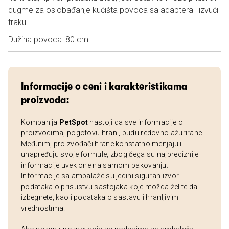
dugme za oslobađanje kućišta povoca sa adaptera i izvući
traku.
Dužina povoca: 80 cm.
Informacije o ceni i karakteristikama
proizvoda:
Kompanija
PetSpot
nastoji da sve informacije o
proizvodima, pogotovu hrani, budu redovno ažurirane.
Međutim, proizvođači hrane konstatno menjaju i
unapređuju svoje formule, zbog čega su najpreciznije
informacije uvek one na samom pakovanju.
Informacije sa ambalaže su jedini siguran izvor
podataka o prisustvu sastojaka koje možda želite da
izbegnete, kao i podataka o sastavu i hranljivim
vrednostima.