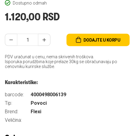
Dostupno odmah
1.120,00 RSD
DODAJTE U KORPU
PDV uračunat u cenu, nema skrivenih troškova.
Isporuka porudžbina koje prelaze 30kg se obračunavaju po
cenovniku kurirske službe.
Karakteristike:
barcode:
4000498006139
Tip:
Povoci
Brend:
Flexi
Veličina: