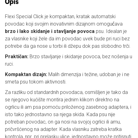
Opis
Flexi Special Click je kompaktan, kratak automatski
povodac koji svojim inovativnim dizajnom omogućava
brzo i lako skidanje i stavljanje povoca
psu. Idealan je
za vlasnike koji žele da im povodac uvek bude pri ruci bez
potrebe da ga nose u torbi ili džepu dok pas slobodno trči.
Praktičan:
Brzo stavljanje i skidanje povoca, bez nošenja u
ruci.
Kompaktan dizajn:
Malih dimenzija i težine, udoban je i ne
smeta psu tokom aktivnosti.
Za razliku od standardnih povodaca, osmišljen je tako da
se njegovo kućište montira jednim klikom direktno na
ogrlicu ili am psa pomoću priloženog zasebnog adaptera, i
isto tako jednostavno sa njega skida. Kada psu nije
potreban povodac, on ga nosi na svojoj ogrlici ili amu,
pričvršćenog na adapter. Kada vlasniku zatreba kratka
kontrola, npr. pri prelasku ulice, jednostavno može pritisnuti