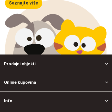
Saznajte više
Prodajni objekti
Online kupovina
Opšti uslovi
Info
Politika privatnosti