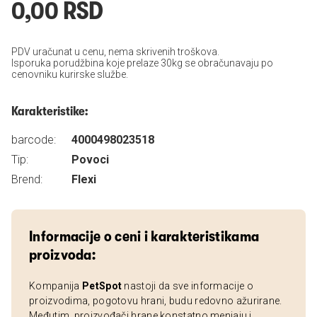
0,00 RSD
PDV uračunat u cenu, nema skrivenih troškova.
Isporuka porudžbina koje prelaze 30kg se obračunavaju po
cenovniku kurirske službe.
Karakteristike:
barcode:
4000498023518
Tip:
Povoci
Brend:
Flexi
Informacije o ceni i karakteristikama
proizvoda:
Kompanija
PetSpot
nastoji da sve informacije o
proizvodima, pogotovu hrani, budu redovno ažurirane.
Međutim, proizvođači hrane konstatno menjaju i