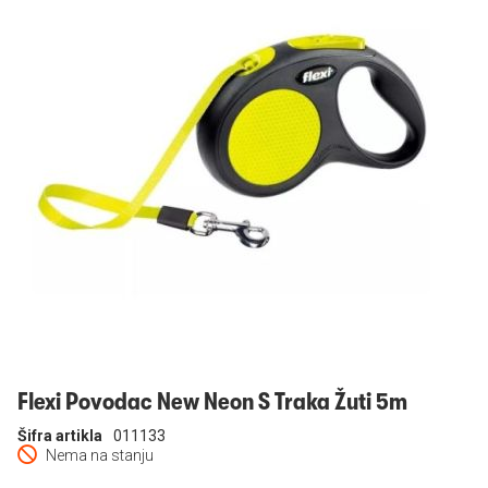
Prijavi se
Flexi Povodac New Neon S Traka Žuti 5m
Šifra artikla
011133
Nema na stanju