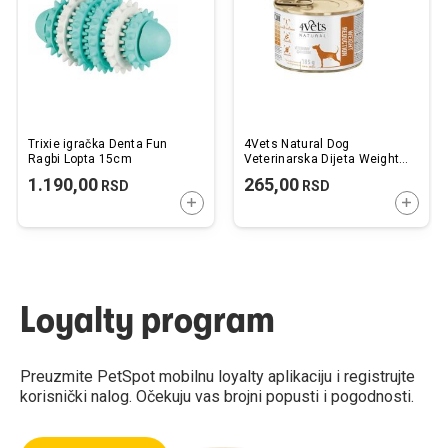
želja
želj
Trixie igračka Denta Fun
4Vets Natural Dog
Ragbi Lopta 15cm
Veterinarska Dijeta Weight
Reduction 185g
1.190,00
265,00
RSD
RSD
DODAJTE U KORPU
DODAJ
Loyalty program
Preuzmite PetSpot mobilnu loyalty aplikaciju i registrujte
korisnički nalog. Očekuju vas brojni popusti i pogodnosti.