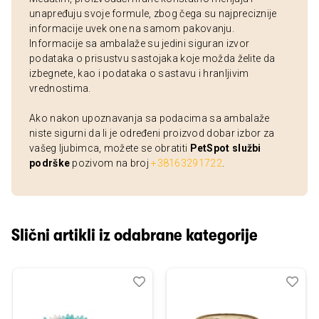
unapređuju svoje formule, zbog čega su najpreciznije
informacije uvek one na samom pakovanju.
Informacije sa ambalaže su jedini siguran izvor
podataka o prisustvu sastojaka koje možda želite da
izbegnete, kao i podataka o sastavu i hranljivim
vrednostima.
Ako nakon upoznavanja sa podacima sa ambalaže
niste sigurni da li je određeni proizvod dobar izbor za
vašeg ljubimca, možete se obratiti
PetSpot službi
podrške
pozivom na broj
+38163291722
.
Slični artikli iz odabrane kategorije
Dodaj
Uporedi
Dod
Upo
u
u
listu
listu