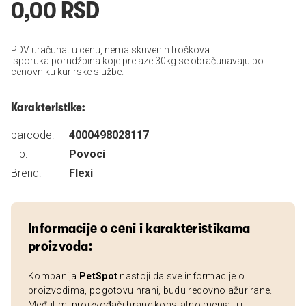
0,00 RSD
PDV uračunat u cenu, nema skrivenih troškova.
Isporuka porudžbina koje prelaze 30kg se obračunavaju po
cenovniku kurirske službe.
Karakteristike:
barcode:
4000498028117
Tip:
Povoci
Brend:
Flexi
Informacije o ceni i karakteristikama
proizvoda:
Kompanija
PetSpot
nastoji da sve informacije o
proizvodima, pogotovu hrani, budu redovno ažurirane.
Međutim, proizvođači hrane konstatno menjaju i