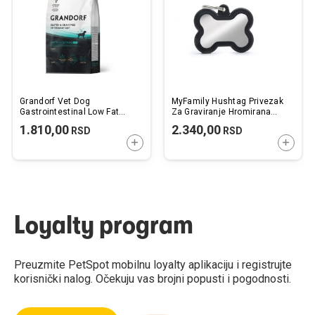
želja
želj
Grandorf Vet Dog
MyFamily Hushtag Privezak
Gastrointestinal Low Fat
Za Graviranje Hromirana
Ćuretina 1kg
Koska Sa Crnom Gumom
1.810,00
2.340,00
RSD
RSD
DODAJTE U KORPU
DODAJ
Loyalty program
Preuzmite PetSpot mobilnu loyalty aplikaciju i registrujte
korisnički nalog. Očekuju vas brojni popusti i pogodnosti.