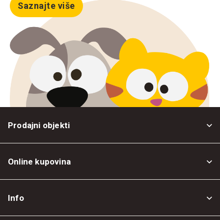
Saznajte više
Prodajni objekti
Online kupovina
Opšti uslovi
Info
Politika privatnosti