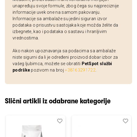
unapređuju svoje formule, zbog čega su najpreciznije
informacije uvek one na samom pakovanju.
Informacije sa ambalaže su jedini siguran izvor
podataka o prisustvu sastojaka koje možda želite da
izbegnete, kao i podataka o sastavu i hranljivim
vrednostima.
Ako nakon upoznavanja sa podacima sa ambalaže
niste sigurni da li je određeni proizvod dobar izbor za
vašeg ljubimca, možete se obratiti
PetSpot službi
podrške
pozivom na broj
+38163291722
.
Slični artikli iz odabrane kategorije
Dodaj
Uporedi
Dod
Upo
u
u
listu
listu