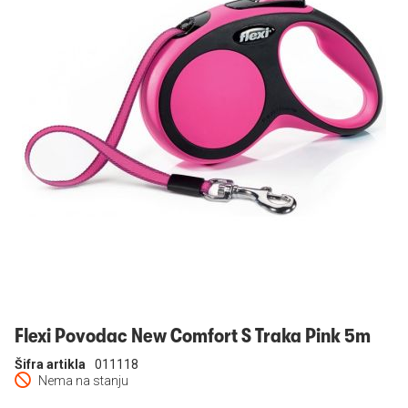
Prijavi se
Flexi Povodac New Comfort S Traka Pink 5m
Šifra artikla
011118
Nema na stanju