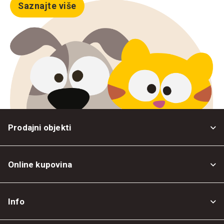
Saznajte više
Prodajni objekti
Online kupovina
Opšti uslovi
Info
Politika privatnosti