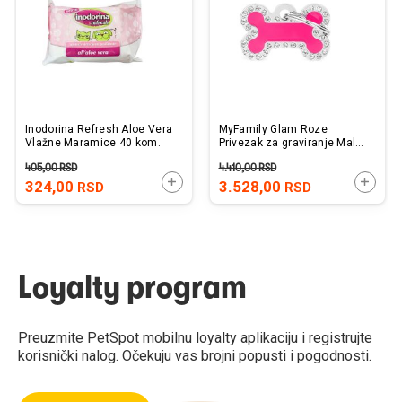
želja
želj
Inodorina Refresh Aloe Vera
MyFamily Glam Roze
Vlažne Maramice 40 kom.
Privezak za graviranje Mala
Koska sa Cirkonima
405,00
RSD
4.410,00
RSD
30x19mm
DODAJTE U KORPU
DODAJ
324,00
3.528,00
RSD
RSD
Loyalty program
Preuzmite PetSpot mobilnu loyalty aplikaciju i registrujte
korisnički nalog. Očekuju vas brojni popusti i pogodnosti.