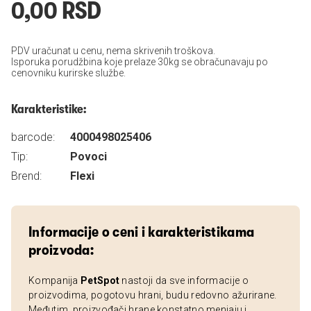
0,00 RSD
PDV uračunat u cenu, nema skrivenih troškova.
Isporuka porudžbina koje prelaze 30kg se obračunavaju po
cenovniku kurirske službe.
Karakteristike:
barcode:
4000498025406
Tip:
Povoci
Brend:
Flexi
Informacije o ceni i karakteristikama
proizvoda:
Kompanija
PetSpot
nastoji da sve informacije o
proizvodima, pogotovu hrani, budu redovno ažurirane.
Međutim, proizvođači hrane konstatno menjaju i