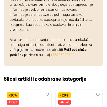
unapređuju svoje formule, zbog čega su najpreciznije
informacije uvek one na samom pakovanju.
Informacije sa ambalaže su jedini siguran izvor
podataka o prisustvu sastojaka koje možda želite da
izbegnete, kao i podataka o sastavu i hranljivim
vrednostima.
Ako nakon upoznavanja sa podacima sa ambalaže
niste sigurni da li je određeni proizvod dobar izbor za
vašeg ljubimca, možete se obratiti
PetSpot službi
podrške
pozivom na broj
+38163291722
.
Slični artikli iz odabrane kategorije
Dodaj
Uporedi
Dod
Upo
-20%
-20%
u
u
listu
listu