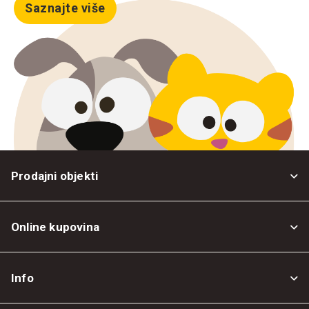
Saznajte više
Prodajni objekti
Online kupovina
Opšti uslovi
Info
Politika privatnosti