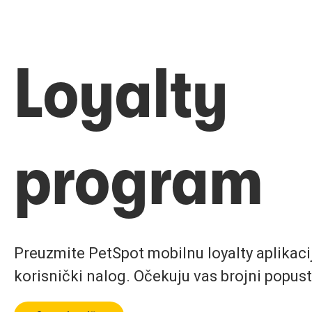
Loyalty
program
Preuzmite PetSpot mobilnu loyalty aplikaciju
korisnički nalog. Očekuju vas brojni popust