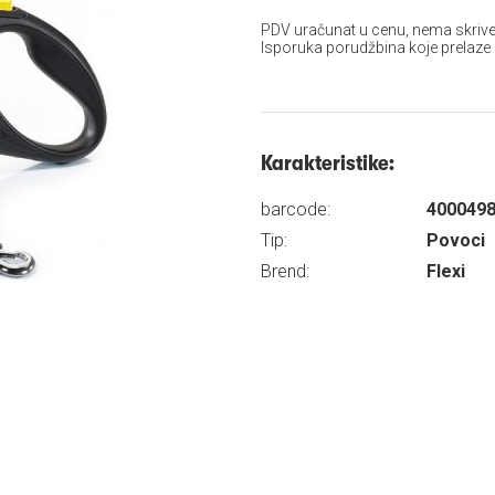
PDV uračunat u cenu, nema skrive
Isporuka porudžbina koje prelaze
Karakteristike:
barcode:
400049
Tip:
Povoci
Brend:
Flexi