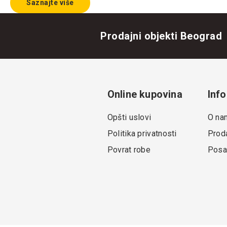
Saznajte više
Prodajni objekti Beograd
Online kupovina
Info
Opšti uslovi
O na
Politika privatnosti
Proda
Povrat robe
Posa