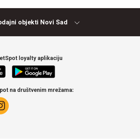
odajni objekti Novi Sad
tSpot loyalty aplikaciju
Spot na društvenim mrežama: