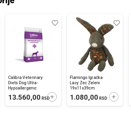
rije
j
edi
Dodaj
Uporedi
Dodaj
Uporedi
u
u
listu
listu
želja
želja
Calibra Veterinary
Flamingo Igračka
Diets Dog Ultra-
Lacy Zec Zeleni
Hypoallergenic
19x11x39cm
Insect 12kg
JTE U KORPU
DODAJTE U KORPU
DODAJTE
13.560,00
1.080,00
RSD
RSD