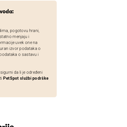
zvoda:
dima, pogotovu hrani,
statno menjaju i
ormacije uvek one na
uran izvor podataka o
 podataka o sastavu i
gurni da li je određeni
ti
PetSpot službi podrške