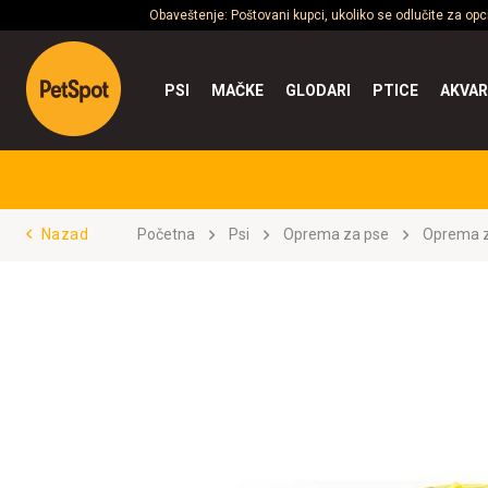
Obaveštenje: Poštovani kupci, ukoliko se odlučite za op
PSI
MAČKE
GLODARI
PTICE
AKVAR
Nazad
Početna
Psi
Oprema za pse
Oprema z