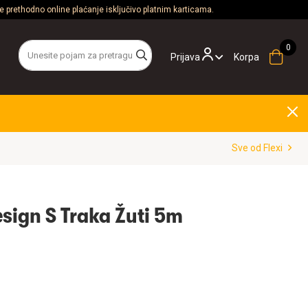
 prethodno online plaćanje isključivo platnim karticama.
Prijava
Korpa
Sve od Flexi
esign S Traka Žuti 5m