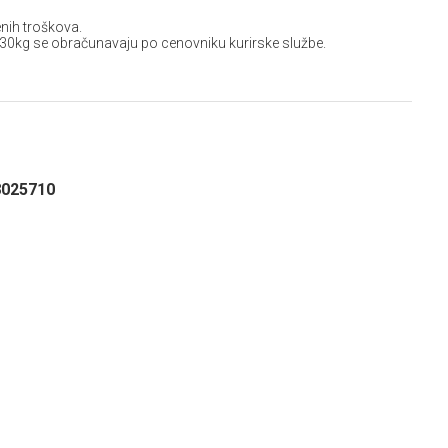
nih troškova.
 30kg se obračunavaju po cenovniku kurirske službe.
8025710