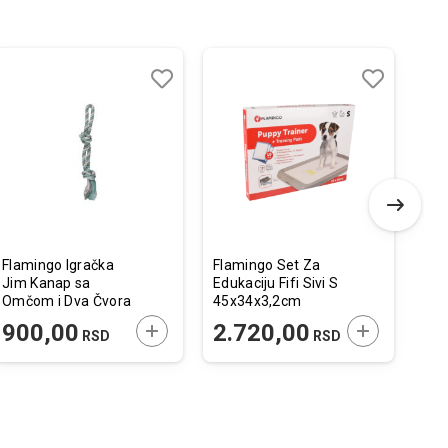
-
Dodaj
Uporedi
Dodaj
Uporedi
u
u
listu
listu
želja
želja
Flamingo Igračka
Flamingo Set Za
Ami
Jim Kanap sa
Edukaciju Fifi Sivi S
Nju
Omčom i Dva Čvora
45x34x3,2cm
Ter
Mint 52cm
14-
 U KORPU
DODAJTE U KORPU
DODAJTE U 
900,00
2.720,00
685
RSD
RSD
28