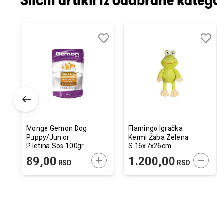
Slični artikli iz odabrane katego
odaj
poredi
Dodaj
Uporedi
Doda
Upor
u
u
istu
listu
listu
elja
želja
želja
Monge Gemon Dog
Flamingo Igračka
Puppy/Junior
Kermi Žaba Zelena
Piletina Sos 100gr
S 16x7x26cm
ODAJTE U KORPU
DODAJTE U KORPU
DODA
89,00
1.200,00
SD
RSD
RSD