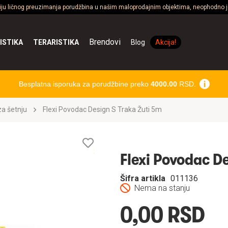
ciju ličnog preuzimanja porudžbina u našim maloprodajnim objektima, neophodno je
Brendovi
ISTIKA
TERARISTIKA
Blog
Akcija!
Besplatna isporuka za porudžbine preko
4000.00
RSD.
a šetnju
Flexi Povodac Design S Traka Žuti 5m
Lista
želja
Flexi Povodac D
Šifra artikla
011136
Nema na stanju
0,00 RSD