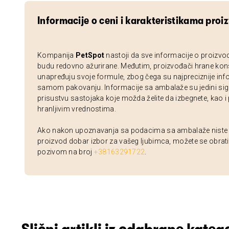
Informacije o ceni i karakteristikama proi
Kompanija
PetSpot
nastoji da sve informacije o proizvo
budu redovno ažurirane. Međutim, proizvođači hrane kon
unapređuju svoje formule, zbog čega su najpreciznije inf
samom pakovanju. Informacije sa ambalaže su jedini sig
prisustvu sastojaka koje možda želite da izbegnete, kao i
hranljivim vrednostima.
Ako nakon upoznavanja sa podacima sa ambalaže niste si
proizvod dobar izbor za vašeg ljubimca, možete se obrati
pozivom na broj
+38163291722
.