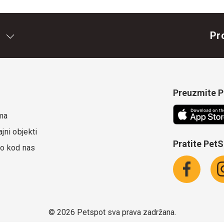
Pr
Preuzmite Pe
ma
jni objekti
Pratite Pet
o kod nas
©
2026 Petspot sva prava zadržana.