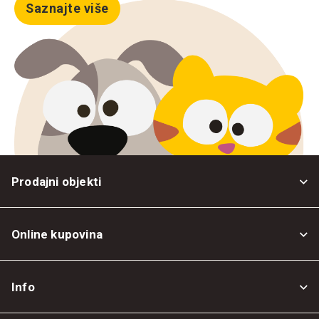
Saznajte više
Prodajni objekti
Online kupovina
Opšti uslovi
Info
Politika privatnosti