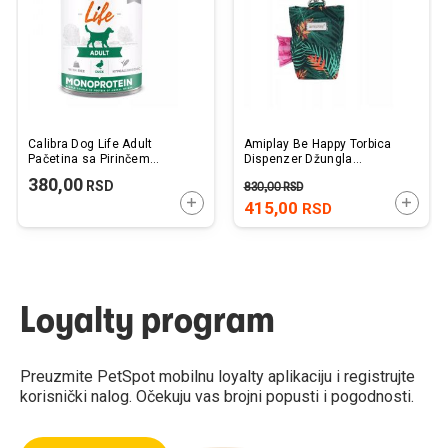
želja
želj
Calibra Dog Life Adult
Amiplay Be Happy Torbica
Pačetina sa Pirinčem
Dispenzer Džungla
Konzerva 400g
6x2x11cm
380,00
RSD
830,00
RSD
DODAJTE U KORPU
DODAJ
415,00
RSD
Loyalty program
Preuzmite PetSpot mobilnu loyalty aplikaciju i registrujte
korisnički nalog. Očekuju vas brojni popusti i pogodnosti.