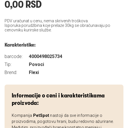
0,00 RSD
PDV uračunat u cenu, nema skrivenih troškova.
Isporuka porudžbina koje prelaze 30kg se obračunavaju po
cenovniku kurirske službe.
Karakteristike:
barcode:
4000498025734
Tip:
Povoci
Brend:
Flexi
Informacije o ceni i karakteristikama
proizvoda:
Kompanija
PetSpot
nastoji da sve informacije o
proizvodima, pogotovu hrani, budu redovno ažurirane.
Međutim, proizvođači hrane konstatno menjaju i