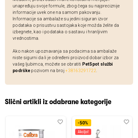
unapređuju svoje formule, zbog čega su najpreciznije
informacije uvek one na samom pakovanju.
Informacije sa ambalaže su jedini siguran izvor
podataka o prisustvu sastojaka koje možda želite da
izbegnete, kao i podataka o sastavu i hranljivim
vrednostima.
Ako nakon upoznavanja sa podacima sa ambalaže
niste sigurni da li je određeni proizvod dobar izbor za
vašeg ljubimca, možete se obratiti
PetSpot službi
podrške
pozivom na broj
+38163291722
.
Slični artikli iz odabrane kategorije
Dodaj
Uporedi
Dod
Upo
-50%
u
u
listu
listu