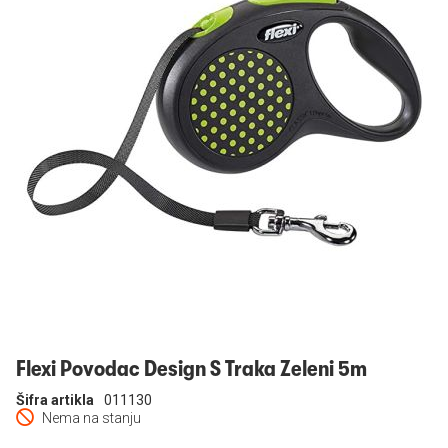
Prijavi se
Flexi Povodac Design S Traka Zeleni 5m
Šifra artikla
011130
Nema na stanju