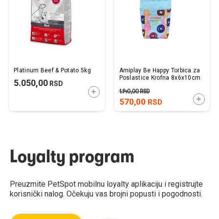
želja
želj
Platinum Beef & Potato 5kg
Amiplay Be Happy Torbica za
Poslastice Krofna 8x6x10cm
5.050,00
RSD
1.140,00
RSD
DODAJTE U KORPU
DODAJ
570,00
RSD
Loyalty program
Preuzmite PetSpot mobilnu loyalty aplikaciju i registrujte
korisnički nalog. Očekuju vas brojni popusti i pogodnosti.