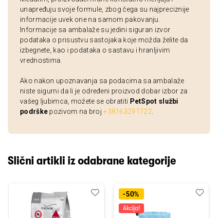
unapređuju svoje formule, zbog čega su najpreciznije
informacije uvek one na samom pakovanju.
Informacije sa ambalaže su jedini siguran izvor
podataka o prisustvu sastojaka koje možda želite da
izbegnete, kao i podataka o sastavu i hranljivim
vrednostima.
Ako nakon upoznavanja sa podacima sa ambalaže
niste sigurni da li je određeni proizvod dobar izbor za
vašeg ljubimca, možete se obratiti
PetSpot službi
podrške
pozivom na broj
+38163291722
.
Slični artikli iz odabrane kategorije
Dodaj
Uporedi
Dod
Upo
-50%
u
u
listu
listu