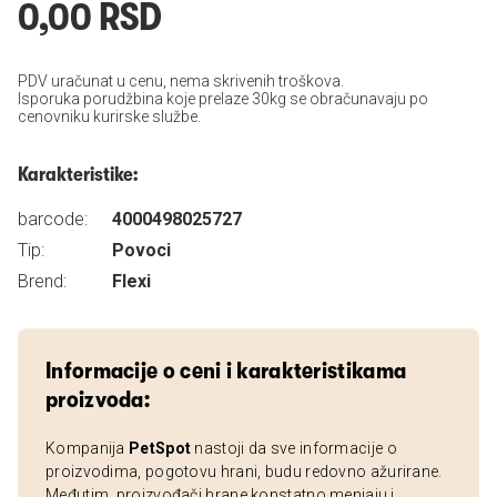
0,00 RSD
PDV uračunat u cenu, nema skrivenih troškova.
Isporuka porudžbina koje prelaze 30kg se obračunavaju po
cenovniku kurirske službe.
Karakteristike:
barcode:
4000498025727
Tip:
Povoci
Brend:
Flexi
Informacije o ceni i karakteristikama
proizvoda:
Kompanija
PetSpot
nastoji da sve informacije o
proizvodima, pogotovu hrani, budu redovno ažurirane.
Međutim, proizvođači hrane konstatno menjaju i