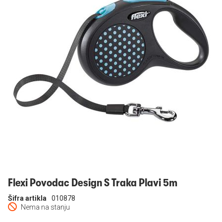
Prijavi se
Flexi Povodac Design S Traka Plavi 5m
Šifra artikla
010878
Nema na stanju