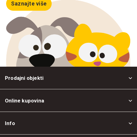
Saznajte više
Prodajni objekti
Online kupovina
Opšti uslovi
Info
Politika privatnosti